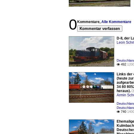
0
Kommentare,
Alle Kommentare
Kommentar verfassen
D-II, der
Leon Schri
Deutschlan
492
1200

Links der
(heute zu
aufgearbei
34 80 805
heraus).
Armin Sch
Deutschlan
Deutschland
740
1400

Ehemalige
Kulmbache
Deutsches