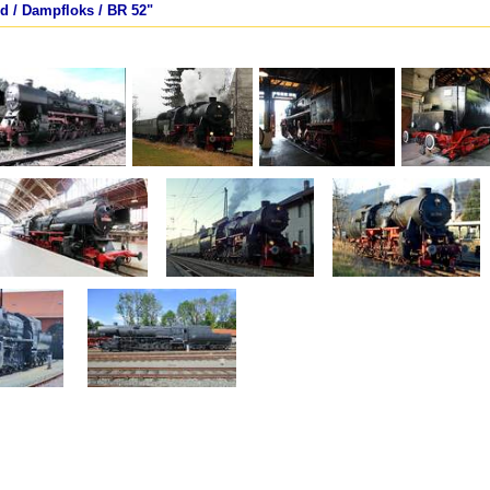
d / Dampfloks / BR 52"