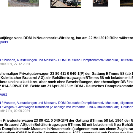
 Laufjünge vons DDM in Neuenmarkt-Wirsberg, hat am 22 Mai 2010 Rühe währen
jvers
d / Museen, Ausstellungen und Messen / DDM Deutsche Dampflokomotiv Museum
,
Deutschla
x800 Px, 27.12.2024
 ehemaliger Privatgüterwagen 23 80 411 0 040-1[P] der Gattung BTmms 58 (ab 
r Kulmbacher Brauerei AG), ein Behältertragwagen BTmms 58 mit beladen mit 5 
tete und neu lackieret, aber noch ohne Beschriftungen, der ehemaliger DB / Int
2 014-3 RIV-IF DB. Beide am 21April 2023 im DDM - Deutsches Dampflokomo

warz
d / Museen, Ausstellungen und Messen / DDM Deutsche Dampflokomotiv Museum
,
allgemei
 / Wagen / Güterwagen historisch (2-achsige wie Verbands- und Austauschbauart)
,
Deutsch
x947 Px, 02.09.2024
r Privatgüterwagen 23 80 411 0 040-1[P] der Gattung BTmms 58 (ab 1964 der G
r Brauerei AG), ein Behältertragwagen BTmms 58 mit beladen mit 5 pa-Behälter
 Dampflokomotiv-Museum in Neuenmarkt (aufgenommen aus einem Zug herau