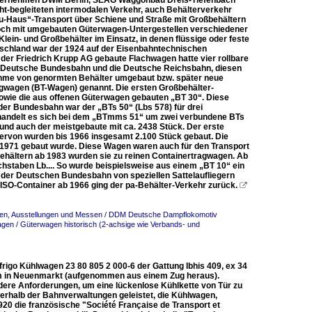
Unternehmen DWM Berlin, SEAG Waggonbau Dreis-Tiefenbach
ht-begleiteten intermodalen Verkehr, auch Behälterverkehr
u-Haus“-Transport über Schiene und Straße mit Großbehältern
och mit umgebauten Güterwagen-Untergestellen verschiedener
in- und Großbehälter im Einsatz, in denen flüssige oder feste
tschland war der 1924 auf der Eisenbahntechnischen
er Friedrich Krupp AG gebaute Flachwagen hatte vier rollbare
e Deutsche Bundesbahn und die Deutsche Reichsbahn, diesen
ahme von genormten Behälter umgebaut bzw. später neue
gwagen (BT-Wagen) genannt. Die ersten Großbehälter-
wie die aus offenen Güterwagen gebauten „BT 30“. Diese
er Bundesbahn war der „BTs 50“ (Lbs 578) für drei
s handelt es sich bei dem „BTmms 51“ um zwei verbundene BTs
 und auch der meistgebaute mit ca. 2438 Stück. Der erste
iervon wurden bis 1966 insgesamt 2.100 Stück gebaut. Die
 1971 gebaut wurde. Diese Wagen waren auch für den Transport
behältern ab 1983 wurden sie zu reinen Containertragwagen. Ab
staben Lb.... So wurde beispielsweise aus einem „BT 10“ ein
i der Deutschen Bundesbahn von speziellen Sattelaufliegern
ISO-Container ab 1966 ging der pa-Behälter-Verkehr zurück.

en, Ausstellungen und Messen / DDM Deutsche Dampflokomotiv
gen / Güterwagen historisch (2-achsige wie Verbands- und
frigo Kühlwagen 23 80 805 2 000-6 der Gattung Ibhis 409, ex 34
m in Neuenmarkt (aufgenommen aus einem Zug heraus).
ndere Anforderungen, um eine lückenlose Kühlkette von Tür zu
ßerhalb der Bahnverwaltungen geleistet, die Kühlwagen,
20 die französische "Société Française de Transport et