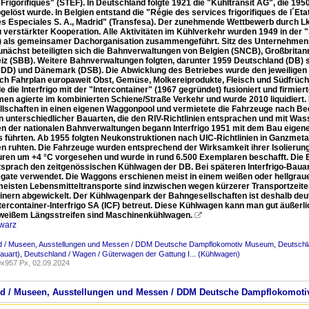
Frigorifiques" (STEF). In Deutschland folgte 1921 die "Kühltransit AG", die 1
löst wurde. In Belgien entstand die "Régie des services frigorifiques de l´Etat
es Especiales S. A., Madrid" (Transfesa). Der zunehmende Wettbewerb durch 
verstärkter Kooperation. Alle Aktivitäten im Kühlverkehr wurden 1949 in der "S
go) als gemeinsamer Dachorganisation zusammengeführt. Sitz des Unternehmen
Zunächst beteiligten sich die Bahnverwaltungen von Belgien (SNCB), Großbritann
iz (SBB). Weitere Bahnverwaltungen folgten, darunter 1959 Deutschland (DB) 
CDD) und Dänemark (DSB). Die Abwicklung des Betriebes wurde den jeweiligen n
nach Fahrplan europaweit Obst, Gemüse, Molkereiprodukte, Fleisch und Südfrüc
 die Interfrigo mit der "Intercontainer" (1967 gegründet) fusioniert und firmiert
en agierte im kombinierten Schiene/Straße Verkehr und wurde 2010 liquidiert. 
lschaften in einen eigenen Waggonpool und vermietete die Fahrzeuge nach Be
 unterschiedlicher Bauarten, die den RIV-Richtlinien entsprachen und mit Wass
n der nationalen Bahnverwaltungen begann Interfrigo 1951 mit dem Bau eigener
 führten. Ab 1955 folgten Neukonstruktionen nach UIC-Richtlinien in Ganzmetal
 ruhten. Die Fahrzeuge wurden entsprechend der Wirksamkeit ihrer Isolierung k
ren um +4 °C vorgesehen und wurde in rund 6.500 Exemplaren beschafft. Die Ba
tsprach den zeitgenössischen Kühlwagen der DB. Bei späteren Interfrigo-Baua
gate verwendet. Die Waggons erschienen meist in einem weißen oder hellgrau
 meisten Lebensmitteltransporte sind inzwischen wegen kürzerer Transportzeite
inern abgewickelt. Der Kühlwagenpark der Bahngesellschaften ist deshalb deu
ntercontainer-Interfrigo SA (ICF) betreut. Diese Kühlwagen kann man gut äuße
 weißem Längsstreifen sind Maschinenkühlwagen.

warz
d / Museen, Ausstellungen und Messen / DDM Deutsche Dampflokomotiv Museum
,
Deutschl
auart)
,
Deutschland / Wagen / Güterwagen der Gattung I... (Kühlwagen)
x957 Px, 02.09.2024
and / Museen, Ausstellungen und Messen / DDM Deutsche Dampflokomot