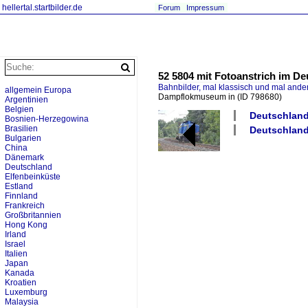
hellertal.startbilder.de
Forum
Impressum
52 5804 mit Fotoanstrich im 
Bahnbilder, mal klassisch und mal ande
allgemein Europa
Dampflokmuseum in
(ID 798680)
Argentinien
Belgien
Deutschland
Bosnien-Herzegowina
Brasilien
Deutschland
Bulgarien
China
Dänemark
Deutschland
Elfenbeinküste
Estland
Finnland
Frankreich
Großbritannien
Hong Kong
Irland
Israel
Italien
Japan
Kanada
Kroatien
Luxemburg
Malaysia