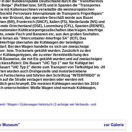
950 in der Bundesrepublik Deutschland durch die "Transthermos
 Belge" (Refribel bzw. SATI) und in Spanien die "Transportes
Lkw mit Kältemaschinen veranlaßte die westeuropäischen
ociété Ferroviaire Internationale de Transports Frigorifiques"
s war Brüssel, das operative Geschäft wurde aus Basel
ien (BR), Frankreich (SNCF), Italien (FS), Niederlande (NS) und
sowie Griechenland (OSE), Luxemburg (CFL), Spanien (RENFE),
ationalen Kühltransportgesellschaften übertragen. Interfrigo
hte, sowie Fisch und Bananen etc. aus den großen Seehäfen.
e fortan als "Intercontainer-Interfrigo SA" (ICF). Das
Interfrigo übernahm die Kühlwagen der beteiligten
darf. Bei den Wagen handelte es sich um zweiachsige
er- bzw. Trockeneis gekühlt wurden. Zusätzlich zu den
 Kühlwagentypen, die zu einer Vereinheitlichung des
l-Bauweise, die mit Eis gekühlt wurden und auf zweiachsigen
lassifiziert: Die Bauart "UIC Typ 1" war für Kühlgut bei
uart "UIC Typ 2" diente zum Transport von Tiefkühlgut bis -20
rten wurden auch Drehgestelle und motorbetriebene
en Farbschema und führten den Schriftzug "INTERFRIGO" in
n auf die Straße verlagert worden oder werden mit
tlich geschrumpft. Die meisten Kühlwagen wurden bis 2010
rlich unterscheiden: Weiße Wagen sind normale Kühlwagen,
and / Wagen / Güterwagen historisch (2-achsige wie Verbands- und
iv Museum"
zur Galerie