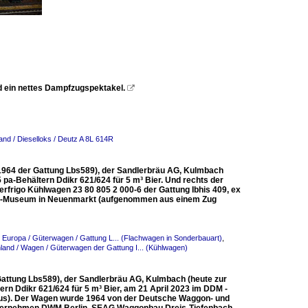
d ein nettes Dampfzugspektakel.

nd / Dieselloks / Deutz A 8L 614R
1964 der Gattung Lbs589), der Sandlerbräu AG, Kulmbach
pa-Behältern Ddikr 621/624 für 5 m³ Bier. Und rechts der
erfrigo Kühlwagen 23 80 805 2 000-6 der Gattung Ibhis 409, ex
tiv-Museum in Neuenmarkt (aufgenommen aus einem Zug
n Europa / Güterwagen / Gattung L... (Flachwagen in Sonderbauart)
,
land / Wagen / Güterwagen der Gattung I... (Kühlwagen)
attung Lbs589), der Sandlerbräu AG, Kulmbach (heute zur
n Ddikr 621/624 für 5 m³ Bier, am 21 April 2023 im DDM -
s). Der Wagen wurde 1964 von der Deutsche Waggon- und