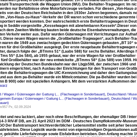
fabriken (DWM) in Berlin-Spandau gebaut. 1971 entstand durch Fusion der 
stahl Transporttechnik die Waggon Union (WU). Die Behälter-Tragwagen: Im nic
werden nur Behältnisse ohne Motorfahrzeuge verladen. Für diesen „Von-Haus-z
eits von der Deutschen Reichsbahn in den 1930er Jahren begonnen, damals n
 Im „Von-Haus-zu-Haus“-Verkehr der DR waren schon verschiedene genormte Kle
nsportiert werden konnten. Der wahrscheinlich erste Behältertragwagen in Deu
ng in Seddin vorgestellte „Kesselwagen mit abnehmbaren Kesseln“.Dieser von d
ach dem Zweiten Weltkrieg bauten beide deutsche Eisenbahnverwaltungen, di
ten Verkehr weiter aus. Dafür wurden Güterwagen mit Vorrichtungen zur Aufn
rt. Diese neuen Wagen waren die „Großbehälter-Tragwagen“, auch Behälter-Tra
 waren die 1949 aus zweiachsigen gedeckten Güterwagen gebauten „BT 10“ so
en für drei Großbehälter ausgelegt. Der erste neugebaute Behältertragwagen d
ter, danach folgte der „BTmms 51“ (Laabs 588) für sechs Behälter. Allerding
BTms 55“ (Lbs 584), ab 1955 gebaut, war der erste Wagen für vier Großbehälter
 fünf Großbehälter war der neu entwickelte „BTmms 58“ (Lbs 589) von 1959. H
twicklung der Deutschen Bundesbahn war der Lbgjs598, der zwischen 1966 und
inern eingerichtet, nach Ausbau der Einrichtungen für den Transport von Groß
elten die Behältertragwagen die UIC-Kennzeichnung und daher den Gattungsbuch
 und aus dem pa-Behälter wurde ein Mittelcontainer. Die pa-Behälter wurden be
n B 900) oder mit speziellen Anhängern. Mit dem verstärkten Aufkommen der 
warz
 / Wagen / Güterwagen der Gattung L... (Flachwagen in Sonderbauart)
,
Deutschland / Muse
llgemein Europa / Güterwagen / Gattung L... (Flachwagen in Sonderbauart)
,
Deutschland / Wa
auart)
x957 Px, 02.09.2024
tet und neu lackiert, aber noch ohne Beschriftungen, der ehemaliger DB / Inter
14-3 RIV-IF DB, am 21 April 2023 im DDM - Deutsches Dampflokomotiv-Museu
O Der Bahntransport leichtverderblicher Lebensmittel stellte seit jeher beso
währleisten. Diese Logistik wurde meist von eigenständigen Organisationen au
r, gekühlte Lieferfahrzeuge sowie Eisfabriken betrieben. Den Anfang machte 19