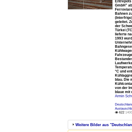
Entrepôts 
GmbH" abge
Ferroviar
Bahnen zu 
(Interfri
geleitet. 
der Schwe
Türkei (T
lieferte 
1993 wurde
Unternehm
Bahngesel
Kühlwagen
Fahrzeuge
Bestandes
Laufwerken
Temperatu
°C und en
Kühlaggre
blau. Die
Kühlconta
von der I
blaue mit
Armin Sch
Deutschlan
Austauschb
622
1400

Weitere Bilder aus "Deutschl