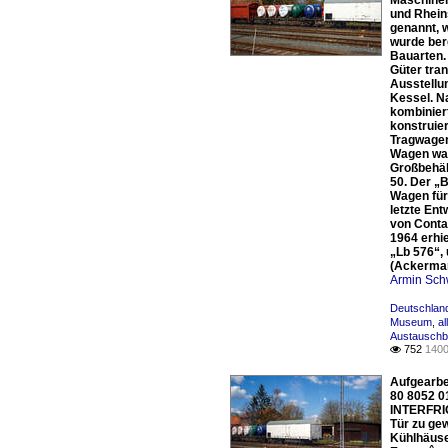
Maschinen
und Rhein
genannt, 
wurde ber
Bauarten.
Güter tra
Ausstellu
Kessel. N
kombinier
konstruie
Tragwagen
Wagen war
Großbehäl
50. Der „
Wagen für
letzte En
von Conta
1964 erhi
„Lb 576“,
(Ackerman
Armin Sch
Deutschland
Museum
,
a
Austauschb
752
1400

Aufgearbei
80 8052 0
INTERFRIG
Tür zu ge
Kühlhäuse