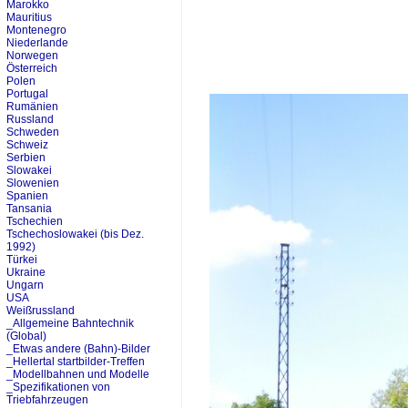
Marokko
Mauritius
Montenegro
Niederlande
Norwegen
Österreich
Polen
Portugal
Rumänien
Russland
Schweden
Schweiz
Serbien
Slowakei
Slowenien
Spanien
Tansania
Tschechien
Tschechoslowakei (bis Dez.
1992)
Türkei
Ukraine
Ungarn
USA
Weißrussland
_Allgemeine Bahntechnik
(Global)
_Etwas andere (Bahn)-Bilder
_Hellertal startbilder-Treffen
_Modellbahnen und Modelle
_Spezifikationen von
Triebfahrzeugen