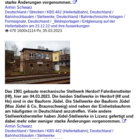
starke Änderungen vorgenommen.

Armin Schwarz
Deutschland / Strecken / KBS 462 (Hellertalbahn)
,
Deutschland /
Bahnhochbauten / Stellwerke
,
Deutschland / Bahntechnische Anlagen /
Formsignale
,
Deutschland / _Bildreportagen / Entgleisung auf der
Hellertalbahn am 23.12.22 und ihre Auswirkungen
476 1600x1114 Px, 05.03.2023

Das 1901 gebaute mechanische Stellwerk Herdorf Fahrdienstleiter
(Hf), hier am 04.03.2023. Die beiden Stellwerke in Herdorf (Hf und
Ho) sind in der Bauform Jüdel. Die Stellwerke der Bauform Jüdel
(Max Jüdel & Co, Braunschweig) sind neben der Einheitsbauform
am häufigsten in Deutschland anzutreffen. Viele andere
Stellwerkshersteller haben Jüdel-Stellwerke in Lizenz gefertigt und
dabei mehr oder weniger starke Änderungen vorgenommen.

Armin Schwarz
Deutschland / Strecken / KBS 462 (Hellertalbahn)
,
Deutschland /
Bahnhochbauten / Stellwerke