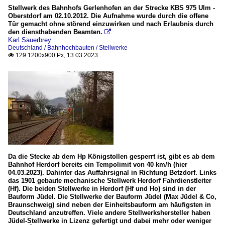
Stellwerk des Bahnhofs Gerlenhofen an der Strecke KBS 975 Ulm -
Oberstdorf am 02.10.2012. Die Aufnahme wurde durch die offene
Tür gemacht ohne störend einzuwirken und nach Erlaubnis durch
den diensthabenden Beamten.

Karl Sauerbrey
Deutschland / Bahnhochbauten / Stellwerke
129 1200x900 Px, 13.03.2023

Da die Stecke ab dem Hp Königstollen gesperrt ist, gibt es ab dem
Bahnhof Herdorf bereits ein Tempolimit von 40 km/h (hier
04.03.2023). Dahinter das Auffahrsignal in Richtung Betzdorf. Links
das 1901 gebaute mechanische Stellwerk Herdorf Fahrdienstleiter
(Hf). Die beiden Stellwerke in Herdorf (Hf und Ho) sind in der
Bauform Jüdel. Die Stellwerke der Bauform Jüdel (Max Jüdel & Co,
Braunschweig) sind neben der Einheitsbauform am häufigsten in
Deutschland anzutreffen. Viele andere Stellwerkshersteller haben
Jüdel-Stellwerke in Lizenz gefertigt und dabei mehr oder weniger