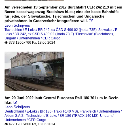
Am verregneten 19 September 2017 durchfahrt CER 242 219 mit ein
Nacco kesselwagenzug Bratislava hl.st.; eine der beste Bahnhöfe
für jeder, der Slowakische, Tsjechischen und Ungarische
privatbahnen in Guterverkehr fotografieren will.

Leon Schrijvers
Tschechien / E-Loks / BR 242, ex ČSD S 499.02 (¦koda 73E)
,
Slowakei / E-
Loks / BR 242, ex ČSD S 499.02 (¦koda 73 E) "Plechovka" (Blechdose)
,
Ungarn / Unternehmen / CER Cargo
373 1200x766 Px, 18.06.2024

Am 20 Juni 2022 lauft Central European Rail 186 361 um in Decin
hl.n.

Leon Schrijvers
Deutschland / E-Loks / BR 186 (Traxx F140 MS)
,
Frankreich / Unternehmen /
Akiem S.A.S.
,
Tschechien / E-Loks / BR 186 (TRAXX 140 MS)
,
Ungarn /
Unternehmen / CER Cargo
477 1200x800 Px, 18.06.2024
