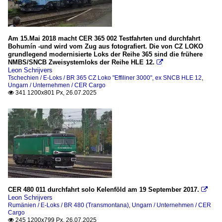
Tschechien
Am 15.Mai 2018 macht CER 365 002 Testfahrten und durchfahrt
E-Loks
Bohumín -und wird vom Zug aus fotografiert. Die von CZ LOKO
grundlegend modernisierte Loks der Reihe 365 sind die frühere
BR 186 (TRAXX 140 MS)
NMBS/SNCB Zweisystemloks der Reihe HLE 12.

Leon Schrijvers
BR 210, ex ČSD S 458.0 (Škoda 51E)
Tschechien / E-Loks / BR 365 CZ Loko "Effiliner 3000", ex SNCB HLE 12
,
Ungarn / Unternehmen / CER Cargo
BR 242, ex ČSD S 499.02 (Škoda 73E)
341 1200x801 Px, 26.07.2025

BR 363.5 (Umbau aus BR 163)
BR 365 CZ Loko "Effiliner 3000", ex SNCB HLE 12
Unternehmen
CZ Loko a.s.
Zuggattungen
CER 480 011 durchfahrt solo Kelenföld am 19 September 2017.

Güterzüge
Leon Schrijvers
Rumänien / E-Loks / BR 480 (Transmontana)
,
Ungarn / Unternehmen / CER
Cargo
_Spezifikationen von Triebfahrzeugen
245 1200x799 Px, 26.07.2025
