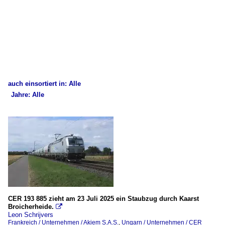
auch einsortiert in: Alle
Jahre: Alle
×
×
Alle Kategorien
Alle Jahre
Belgien
2020
E-Loks
2022
Série 12
2023
2024
Deutschland
CER 193 885 zieht am 23 Juli 2025 ein Staubzug durch Kaarst
2025
Broicherheide.

Leon Schrijvers
E-Loks
Frankreich / Unternehmen / Akiem S.A.S.
,
Ungarn / Unternehmen / CER