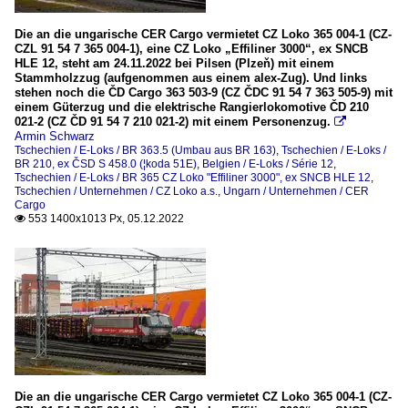
Die an die ungarische CER Cargo vermietet CZ Loko 365 004-1 (CZ-
CZL 91 54 7 365 004-1), eine CZ Loko „Effiliner 3000“, ex SNCB
HLE 12, steht am 24.11.2022 bei Pilsen (Plzeň) mit einem
Stammholzzug (aufgenommen aus einem alex-Zug). Und links
stehen noch die ČD Cargo 363 503-9 (CZ ČDC 91 54 7 363 505-9) mit
einem Güterzug und die elektrische Rangierlokomotive ČD 210
021-2 (CZ ČD 91 54 7 210 021-2) mit einem Personenzug.

Armin Schwarz
Tschechien / E-Loks / BR 363.5 (Umbau aus BR 163)
,
Tschechien / E-Loks /
BR 210, ex ČSD S 458.0 (¦koda 51E)
,
Belgien / E-Loks / Série 12
,
Tschechien / E-Loks / BR 365 CZ Loko "Effiliner 3000", ex SNCB HLE 12
,
Tschechien / Unternehmen / CZ Loko a.s.
,
Ungarn / Unternehmen / CER
Cargo
553 1400x1013 Px, 05.12.2022

Die an die ungarische CER Cargo vermietet CZ Loko 365 004-1 (CZ-