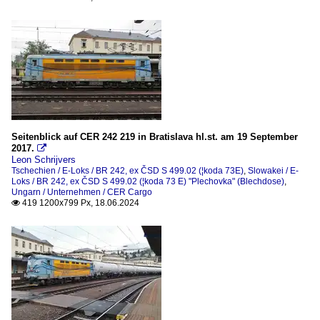
Tschechien
E-Loks
Seitenblick auf CER 242 219 in Bratislava hl.st. am 19 September
2017.

Leon Schrijvers
Tschechien / E-Loks / BR 242, ex ČSD S 499.02 (¦koda 73E)
,
Slowakei / E-
Loks / BR 242, ex ČSD S 499.02 (¦koda 73 E) "Plechovka" (Blechdose)
,
Ungarn / Unternehmen / CER Cargo
419 1200x799 Px, 18.06.2024
