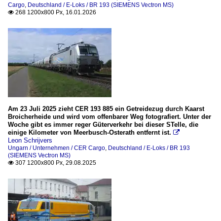
Cargo
,
Deutschland / E-Loks / BR 193 (SIEMENS Vectron MS)
BR 186 (Traxx F140 MS)
268 1200x800 Px, 16.01.2026

BR 193 (SIEMENS Vectron MS)
Frankreich
Unternehmen
Akiem S.A.S.
Am 23 Juli 2025 zieht CER 193 885 ein Getreidezug durch Kaarst
Rumänien
Broicherheide und wird vom offenbarer Weg fotografiert. Unter der
Woche gibt es immer reger Güterverkehr bei dieser STelle, die
einige Kilometer von Meerbusch-Osterath entfernt ist.

E-Loks
Leon Schrijvers
Ungarn / Unternehmen / CER Cargo
,
Deutschland / E-Loks / BR 193
BR 480 (Transmontana)
(SIEMENS Vectron MS)
307 1200x800 Px, 29.08.2025

Slowakei
E-Loks
BR 242, ex ČSD S 499.02 (Škoda 73 E) "Plechovka" (Blech