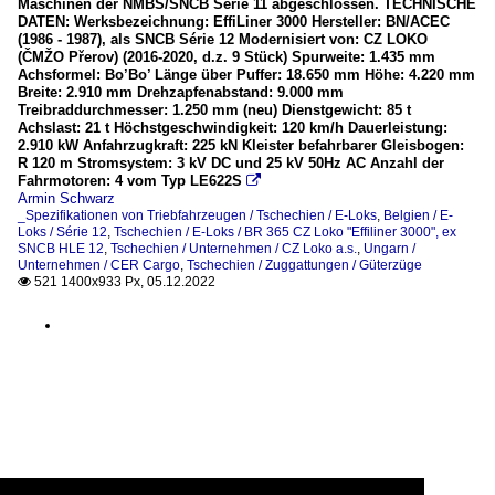
Maschinen der NMBS/SNCB Serie 11 abgeschlossen. TECHNISCHE
DATEN: Werksbezeichnung: EffiLiner 3000 Hersteller: BN/ACEC
(1986 - 1987), als SNCB Série 12 Modernisiert von: CZ LOKO
(ČMŽO Přerov) (2016-2020, d.z. 9 Stück) Spurweite: 1.435 mm
Achsformel: Bo’Bo’ Länge über Puffer: 18.650 mm Höhe: 4.220 mm
Breite: 2.910 mm Drehzapfenabstand: 9.000 mm
Treibraddurchmesser: 1.250 mm (neu) Dienstgewicht: 85 t
Achslast: 21 t Höchstgeschwindigkeit: 120 km/h Dauerleistung:
2.910 kW Anfahrzugkraft: 225 kN Kleister befahrbarer Gleisbogen:
R 120 m Stromsystem: 3 kV DC und 25 kV 50Hz AC Anzahl der
Fahrmotoren: 4 vom Typ LE622S

Armin Schwarz
_Spezifikationen von Triebfahrzeugen / Tschechien / E-Loks
,
Belgien / E-
Loks / Série 12
,
Tschechien / E-Loks / BR 365 CZ Loko "Effiliner 3000", ex
SNCB HLE 12
,
Tschechien / Unternehmen / CZ Loko a.s.
,
Ungarn /
Unternehmen / CER Cargo
,
Tschechien / Zuggattungen / Güterzüge
521 1400x933 Px, 05.12.2022
