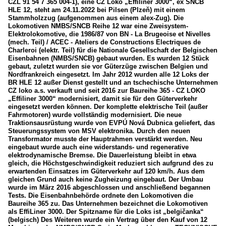
CZL 91 54 7 365 004-1), eine CZ Loko „Effiliner 3000“, ex SNCB
HLE 12, steht am 24.11.2022 bei Pilsen (Plzeň) mit einem
Stammholzzug (aufgenommen aus einem alex-Zug). Die
Lokomotiven NMBS/SNCB Reihe 12 war eine Zweisystem-
Elektrolokomotive, die 1986/87 von BN - La Brugeoise et Nivelles
(mech. Teil) / ACEC - Ateliers de Constructions Electriques de
Charleroi (elektr. Teil) für die Nationale Gesellschaft der Belgischen
Eisenbahnen (NMBS/SNCB) gebaut wurden. Es wurden 12 Stück
gebaut, zuletzt wurden sie vor Güterzüge zwischen Belgien und
Nordfrankreich eingesetzt. Im Jahr 2012 wurden alle 12 Loks der
BR HLE 12 außer Dienst gestellt und an tschechische Unternehmen
CZ loko a.s. verkauft und seit 2016 zur Baureihe 365 - CZ LOKO
„Effiliner 3000“ modernisiert, damit sie für den Güterverkehr
eingesetzt werden können. Der komplette elektrische Teil (außer
Fahrmotoren) wurde vollständig modernisiert. Die neue
Traktionsausrüstung wurde von EVPÚ Nová Dubnica geliefert, das
Steuerungssystem von MSV elektronika. Durch den neuen
Transformator musste der Hauptrahmen verstärkt werden. Neu
eingebaut wurde auch eine widerstands- und regenerative
elektrodynamische Bremse. Die Dauerleistung bleibt in etwa
gleich, die Höchstgeschwindigkeit reduziert sich aufgrund des zu
erwartenden Einsatzes im Güterverkehr auf 120 km/h. Aus dem
gleichen Grund auch keine Zugheizung eingebaut. Der Umbau
wurde im März 2016 abgeschlossen und anschließend begannen
Tests. Die Eisenbahnbehörde ordnete den Lokomotiven die
Baureihe 365 zu. Das Unternehmen bezeichnet die Lokomotiven
als EffiLiner 3000. Der Spitzname für die Loks ist „belgičanka“
(belgisch) Des Weiteren wurde ein Vertrag über den Kauf von 12