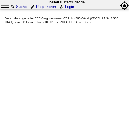
hellertal.startbilder.de
Suche
Registrieren
Login
Die an die ungarische CER Cargo vermietet CZ Loko 365 004-1 (CZ-CZL 91 54 7 365
004-1), eine CZ Loko „Effiliner 3000“, ex SNCB HLE 12, steht am ...