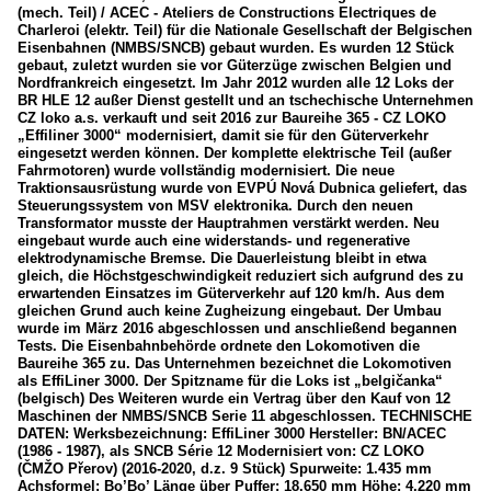
(mech. Teil) / ACEC - Ateliers de Constructions Electriques de
Charleroi (elektr. Teil) für die Nationale Gesellschaft der Belgischen
Eisenbahnen (NMBS/SNCB) gebaut wurden. Es wurden 12 Stück
gebaut, zuletzt wurden sie vor Güterzüge zwischen Belgien und
Nordfrankreich eingesetzt. Im Jahr 2012 wurden alle 12 Loks der
BR HLE 12 außer Dienst gestellt und an tschechische Unternehmen
CZ loko a.s. verkauft und seit 2016 zur Baureihe 365 - CZ LOKO
„Effiliner 3000“ modernisiert, damit sie für den Güterverkehr
eingesetzt werden können. Der komplette elektrische Teil (außer
Fahrmotoren) wurde vollständig modernisiert. Die neue
Traktionsausrüstung wurde von EVPÚ Nová Dubnica geliefert, das
Steuerungssystem von MSV elektronika. Durch den neuen
Transformator musste der Hauptrahmen verstärkt werden. Neu
eingebaut wurde auch eine widerstands- und regenerative
elektrodynamische Bremse. Die Dauerleistung bleibt in etwa
gleich, die Höchstgeschwindigkeit reduziert sich aufgrund des zu
erwartenden Einsatzes im Güterverkehr auf 120 km/h. Aus dem
gleichen Grund auch keine Zugheizung eingebaut. Der Umbau
wurde im März 2016 abgeschlossen und anschließend begannen
Tests. Die Eisenbahnbehörde ordnete den Lokomotiven die
Baureihe 365 zu. Das Unternehmen bezeichnet die Lokomotiven
als EffiLiner 3000. Der Spitzname für die Loks ist „belgičanka“
(belgisch) Des Weiteren wurde ein Vertrag über den Kauf von 12
Maschinen der NMBS/SNCB Serie 11 abgeschlossen. TECHNISCHE
DATEN: Werksbezeichnung: EffiLiner 3000 Hersteller: BN/ACEC
(1986 - 1987), als SNCB Série 12 Modernisiert von: CZ LOKO
(ČMŽO Přerov) (2016-2020, d.z. 9 Stück) Spurweite: 1.435 mm
Achsformel: Bo’Bo’ Länge über Puffer: 18.650 mm Höhe: 4.220 mm