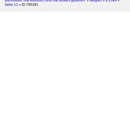
Bahnbilder, mal klassisch und mal anders gesehen.
»
Belgien
»
E-Loks
»
Série 12
»
ID 795391