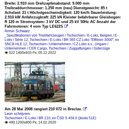
Breite: 2.910 mm Drehzapfenabstand: 9.000 mm
Treibraddurchmesser: 1.250 mm (neu) Dienstgewicht: 85 t
Achslast: 21 t Höchstgeschwindigkeit: 120 km/h Dauerleistung:
2.910 kW Anfahrzugkraft: 225 kN Kleister befahrbarer Gleisbogen:
R 120 m Stromsystem: 3 kV DC und 25 kV 50Hz AC Anzahl der
Fahrmotoren: 4 vom Typ LE622S

Armin Schwarz
_Spezifikationen von Triebfahrzeugen / Tschechien / E-Loks
,
Belgien / E-
Loks / Série 12
,
Tschechien / E-Loks / BR 365 CZ Loko "Effiliner 3000", ex
SNCB HLE 12
,
Tschechien / Unternehmen / CZ Loko a.s.
,
Ungarn /
Unternehmen / CER Cargo
,
Tschechien / Zuggattungen / Güterzüge
522 1400x933 Px, 05.12.2022

Am 28 Mai 2008 rangiert 210 072 in Breclav.

Leon schrijvers
Tschechien / E-Loks / BR 210, ex ČSD S 458.0 (¦koda 51E)
490 1200x800 Px, 14.02.2020
