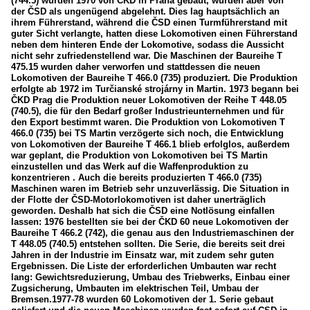
(744.5) wurden 1970 von ČKD in Praha gebaut, wurden aber von
der ČSD als ungenügend abgelehnt. Dies lag hauptsächlich an
ihrem Führerstand, während die ČSD einen Turmführerstand mit
guter Sicht verlangte, hatten diese Lokomotiven einen Führerstand
neben dem hinteren Ende der Lokomotive, sodass die Aussicht
nicht sehr zufriedenstellend war. Die Maschinen der Baureihe T
475.15 wurden daher verworfen und stattdessen die neuen
Lokomotiven der Baureihe T 466.0 (735) produziert. Die Produktion
erfolgte ab 1972 im Turčianské strojárny in Martin. 1973 begann bei
ČKD Prag die Produktion neuer Lokomotiven der Reihe T 448.05
(740.5), die für den Bedarf großer Industrieunternehmen und für
den Export bestimmt waren. Die Produktion von Lokomotiven T
466.0 (735) bei TS Martin verzögerte sich noch, die Entwicklung
von Lokomotiven der Baureihe T 466.1 blieb erfolglos, außerdem
war geplant, die Produktion von Lokomotiven bei TS Martin
einzustellen und das Werk auf die Waffenproduktion zu
konzentrieren . Auch die bereits produzierten T 466.0 (735)
Maschinen waren im Betrieb sehr unzuverlässig. Die Situation in
der Flotte der ČSD-Motorlokomotiven ist daher unerträglich
geworden. Deshalb hat sich die ČSD eine Notlösung einfallen
lassen: 1976 bestellten sie bei der ČKD 60 neue Lokomotiven der
Baureihe T 466.2 (742), die genau aus den Industriemaschinen der
T 448.05 (740.5) entstehen sollten. Die Serie, die bereits seit drei
Jahren in der Industrie im Einsatz war, mit zudem sehr guten
Ergebnissen. Die Liste der erforderlichen Umbauten war recht
lang: Gewichtsreduzierung, Umbau des Triebwerks, Einbau einer
Zugsicherung, Umbauten im elektrischen Teil, Umbau der
Bremsen.1977-78 wurden 60 Lokomotiven der 1. Serie gebaut