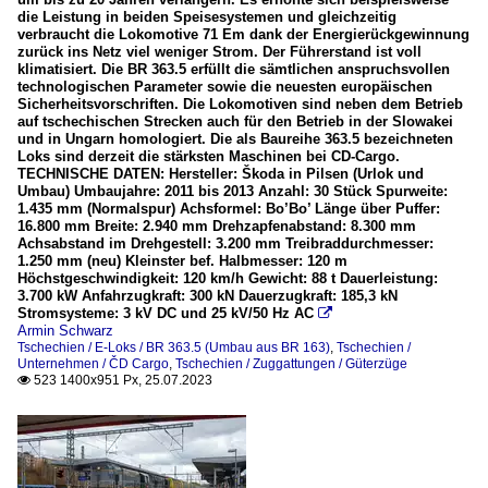
die Leistung in beiden Speisesystemen und gleichzeitig
verbraucht die Lokomotive 71 Em dank der Energierückgewinnung
zurück ins Netz viel weniger Strom. Der Führerstand ist voll
klimatisiert. Die BR 363.5 erfüllt die sämtlichen anspruchsvollen
technologischen Parameter sowie die neuesten europäischen
Sicherheitsvorschriften. Die Lokomotiven sind neben dem Betrieb
auf tschechischen Strecken auch für den Betrieb in der Slowakei
und in Ungarn homologiert. Die als Baureihe 363.5 bezeichneten
Loks sind derzeit die stärksten Maschinen bei CD-Cargo.
TECHNISCHE DATEN: Hersteller: Škoda in Pilsen (Urlok und
Umbau) Umbaujahre: 2011 bis 2013 Anzahl: 30 Stück Spurweite:
1.435 mm (Normalspur) Achsformel: Bo’Bo’ Länge über Puffer:
16.800 mm Breite: 2.940 mm Drehzapfenabstand: 8.300 mm
Achsabstand im Drehgestell: 3.200 mm Treibraddurchmesser:
1.250 mm (neu) Kleinster bef. Halbmesser: 120 m
Höchstgeschwindigkeit: 120 km/h Gewicht: 88 t Dauerleistung:
3.700 kW Anfahrzugkraft: 300 kN Dauerzugkraft: 185,3 kN
Stromsysteme: 3 kV DC und 25 kV/50 Hz AC

Armin Schwarz
Tschechien / E-Loks / BR 363.5 (Umbau aus BR 163)
,
Tschechien /
Unternehmen / ČD Cargo
,
Tschechien / Zuggattungen / Güterzüge
523 1400x951 Px, 25.07.2023
