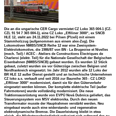
Die an die ungarische CER Cargo vermietet CZ Loko 365 004-1 (CZ-
CZL 91 54 7 365 004-1), eine CZ Loko „Effiliner 3000“, ex SNCB
HLE 12, steht am 24.11.2022 bei Pilsen (Plzeň) mit einem
Stammholzzug (aufgenommen aus einem alex-Zug). Die
Lokomotiven NMBS/SNCB Reihe 12 war eine Zweisystem-
Elektrolokomotive, die 1986/87 von BN - La Brugeoise et Nivelles
(mech. Teil) / ACEC - Ateliers de Constructions Electriques de
Charleroi (elektr. Teil) für die Nationale Gesellschaft der Belgischen
Eisenbahnen (NMBS/SNCB) gebaut wurden. Es wurden 12 Stück
gebaut, zuletzt wurden sie vor Güterzüge zwischen Belgien und
Nordfrankreich eingesetzt. Im Jahr 2012 wurden alle 12 Loks der
BR HLE 12 außer Dienst gestellt und an tschechische Unternehmen
CZ loko a.s. verkauft und seit 2016 zur Baureihe 365 - CZ LOKO
„Effiliner 3000“ modernisiert, damit sie für den Güterverkehr
eingesetzt werden können. Der komplette elektrische Teil (außer
Fahrmotoren) wurde vollständig modernisiert. Die neue
Traktionsausrüstung wurde von EVPÚ Nová Dubnica geliefert, das
Steuerungssystem von MSV elektronika. Durch den neuen
Transformator musste der Hauptrahmen verstärkt werden. Neu
eingebaut wurde auch eine widerstands- und regenerative
elektrodynamische Bremse. Die Dauerleistung bleibt in etwa
gleich, die Höchstgeschwindigkeit reduziert sich aufgrund des zu