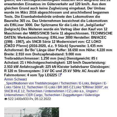
erwartenden Einsatzes im Güterverkehr auf 120 km/h. Aus dem
gleichen Grund auch keine Zugheizung eingebaut. Der Umbau
wurde im März 2016 abgeschlossen und anschließend begannen
Tests. Die Eisenbahnbehörde ordnete den Lokomotiven die
Baureihe 365 zu. Das Unternehmen bezeichnet die Lokomotiven
als EffiLiner 3000. Der Spitzname für die Loks ist „belgičanka“
(belgisch) Des Weiteren wurde ein Vertrag über den Kauf von 12
Maschinen der NMBS/SNCB Serie 11 abgeschlossen. TECHNISCHE
DATEN: Werksbezeichnung: EffiLiner 3000 Hersteller: BN/ACEC
(1986 - 1987), als SNCB Série 12 Modernisiert von: CZ LOKO
(ČMŽO Přerov) (2016-2020, d.z. 9 Stück) Spurweite: 1.435 mm
Achsformel: Bo’Bo’ Länge über Puffer: 18.650 mm Höhe: 4.220 mm
Breite: 2.910 mm Drehzapfenabstand: 9.000 mm
Treibraddurchmesser: 1.250 mm (neu) Dienstgewicht: 85 t
Achslast: 21 t Höchstgeschwindigkeit: 120 km/h Dauerleistung:
2.910 kW Anfahrzugkraft: 225 kN Kleister befahrbarer Gleisbogen:
R 120 m Stromsystem: 3 kV DC und 25 kV 50Hz AC Anzahl der
Fahrmotoren: 4 vom Typ LE622S

Armin Schwarz
_Spezifikationen von Triebfahrzeugen / Tschechien / E-Loks
,
Belgien / E-
Loks / Série 12
,
Tschechien / E-Loks / BR 365 CZ Loko "Effiliner 3000", ex
SNCB HLE 12
,
Tschechien / Unternehmen / CZ Loko a.s.
,
Ungarn /
Unternehmen / CER Cargo
,
Tschechien / Zuggattungen / Güterzüge
522 1400x933 Px, 05.12.2022
