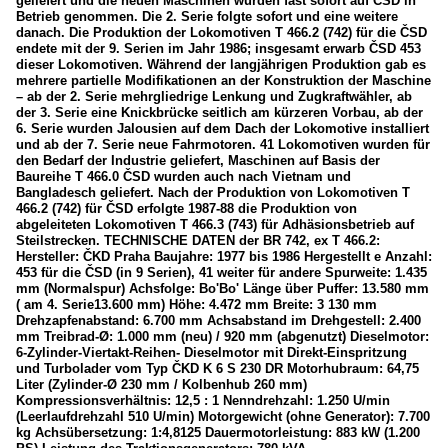
geliefert und die neuen Maschinen wurden fast sofort auf CSD in
Betrieb genommen. Die 2. Serie folgte sofort und eine weitere
danach. Die Produktion der Lokomotiven T 466.2 (742) für die ČSD
endete mit der 9. Serien im Jahr 1986; insgesamt erwarb ČSD 453
dieser Lokomotiven. Während der langjährigen Produktion gab es
mehrere partielle Modifikationen an der Konstruktion der Maschine
– ab der 2. Serie mehrgliedrige Lenkung und Zugkraftwähler, ab
der 3. Serie eine Knickbrücke seitlich am kürzeren Vorbau, ab der
6. Serie wurden Jalousien auf dem Dach der Lokomotive installiert
und ab der 7. Serie neue Fahrmotoren. 41 Lokomotiven wurden für
den Bedarf der Industrie geliefert, Maschinen auf Basis der
Baureihe T 466.0 ČSD wurden auch nach Vietnam und
Bangladesch geliefert. Nach der Produktion von Lokomotiven T
466.2 (742) für ČSD erfolgte 1987-88 die Produktion von
abgeleiteten Lokomotiven T 466.3 (743) für Adhäsionsbetrieb auf
Steilstrecken. TECHNISCHE DATEN der BR 742, ex T 466.2:
Hersteller: ČKD Praha Baujahre: 1977 bis 1986 Hergestellt e Anzahl:
453 für die ČSD (in 9 Serien), 41 weiter für andere Spurweite: 1.435
mm (Normalspur) Achsfolge: Bo'Bo' Länge über Puffer: 13.580 mm
( am 4. Serie13.600 mm) Höhe: 4.472 mm Breite: 3 130 mm
Drehzapfenabstand: 6.700 mm Achsabstand im Drehgestell: 2.400
mm Treibrad-Ø: 1.000 mm (neu) / 920 mm (abgenutzt) Dieselmotor:
6-Zylinder-Viertakt-Reihen- Dieselmotor mit Direkt-Einspritzung
und Turbolader vom Typ ČKD K 6 S 230 DR Motorhubraum: 64,75
Liter (Zylinder-Ø 230 mm / Kolbenhub 260 mm)
Kompressionsverhältnis: 12,5 : 1 Nenndrehzahl: 1.250 U/min
(Leerlaufdrehzahl 510 U/min) Motorgewicht (ohne Generator): 7.700
kg Achsübersetzung: 1:4,8125 Dauermotorleistung: 883 kW (1.200