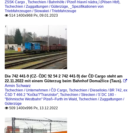
ZSSK Cargo
,
Tschechien / Bahnhöfe / Plzeň hlavní nádra¸í (Pilsen Hbf)
,
Tschechien / Zuggattungen / Güterzüge
,
_Spezifikationen von
Triebfahrzeugen / Slowakei / Triebfahrzeuge
514 1400x968 Px, 09.01.2023

Die 742 441-9 (CZ- ČDC 92 54 2 742 441-9) der ČD Cargo steht am
22.11.2022 mit einem Güterzug beim Bahnhof Domažlice (Taus).

Armin Schwarz
Tschechien / Unternehmen / ČD Cargo
,
Tschechien / Dieselloks / BR 742, ex
ČSD T 466.2 "Kočka"/"Tranzistor"
,
Tschechien / Strecken / S´DC 180 -
"Böhmische Westbahn" Plzeň–Furth im Wald
,
Tschechien / Zuggattungen /
Güterzüge
509 1400x996 Px, 13.12.2022
