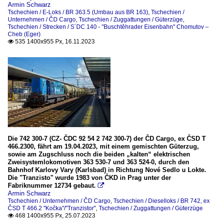
Armin Schwarz
SŽDC 140 - "Buschtěhrader Eisenbahn" Chomut
Tschechien / E-Loks / BR 363.5 (Umbau aus BR 163)
,
Tschechien /
Unternehmen / ČD Cargo
,
Tschechien / Zuggattungen / Güterzüge
,
SŽDC 180 - "Böhmische Westbahn" Plzeň–Furth im Wald
Tschechien / Strecken / S´DC 140 - "Buschtěhrader Eisenbahn" Chomutov –
Cheb (Eger)
535 1400x955 Px, 16.11.2023

Unternehmen
ČD Cargo
CZ Loko a.s.
IDS Cargo a.s. (Olomouc / Olmütz)
ORLEN Unipetrol Doprava s.r.o. (UNIDO)
RML - RM LINES a.s., Sokolov (SPEDICA Gruppe)
Die 742 300-7 (CZ- ČDC 92 54 2 742 300-7) der ČD Cargo, ex ČSD T
Ungarn
466.2300, fährt am 19.04.2023, mit einem gemischten Güterzug,
sowie am Zugschluss noch die beiden „kalten“ elektrischen
Zweisystemlokomotiven 363 530-7 und 363 524-0, durch den
Unternehmen
Bahnhof Karlovy Vary (Karlsbad) in Richtung Nové Sedlo u Lokte.
Die "Tranzisto" wurde 1983 von ČKD in Prag unter der
CER Cargo
Fabriknummer 12734 gebaut.

Armin Schwarz
Tschechien / Unternehmen / ČD Cargo
,
Tschechien / Dieselloks / BR 742, ex
_Spezifikationen von Triebfahrzeugen
ČSD T 466.2 "Kočka"/"Tranzistor"
,
Tschechien / Zuggattungen / Güterzüge
468 1400x955 Px, 25.07.2023
