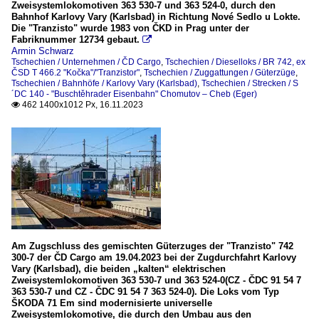
2023
Zweisystemlokomotiven 363 530-7 und 363 524-0, durch den
BR 193 (SIEMENS Vectron MS)
Bahnhof Karlovy Vary (Karlsbad) in Richtung Nové Sedlo u Lokte.
Die "Tranzisto" wurde 1983 von ČKD in Prag unter der
Fabriknummer 12734 gebaut.

Österreich
Armin Schwarz
Tschechien / Unternehmen / ČD Cargo
,
Tschechien / Dieselloks / BR 742, ex
ČSD T 466.2 "Kočka"/"Tranzistor"
,
Tschechien / Zuggattungen / Güterzüge
,
Unternehmen
Tschechien / Bahnhöfe / Karlovy Vary (Karlsbad)
,
Tschechien / Strecken / S
´DC 140 - "Buschtěhrader Eisenbahn" Chomutov – Cheb (Eger)
462 1400x1012 Px, 16.11.2023
ELL - European Locomotive Leasing, Wien

Slowakei
Dieselloks
BR 742, ex ČSD T 466.2
E-Loks
Am Zugschluss des gemischten Güterzuges der "Tranzisto" 742
BR 240, ex ČSD S 499.0/.1 (Škoda-Typ 47E) "Laminatka"
300-7 der ČD Cargo am 19.04.2023 bei der Zugdurchfahrt Karlovy
Vary (Karlsbad), die beiden „kalten“ elektrischen
Zweisystemlokomotiven 363 530-7 und 363 524-0(CZ - ČDC 91 54 7
Unternehmen
363 530-7 und CZ - ČDC 91 54 7 363 524-0). Die Loks vom Typ
ŠKODA 71 Em sind modernisierte universelle
ZSSK Cargo
Zweisystemlokomotive, die durch den Umbau aus den