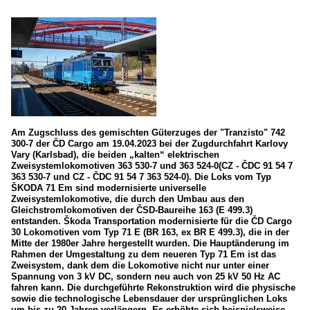
Slowakei
Triebfahrzeuge
Tschechien
E-Loks
Am Zugschluss des gemischten Güterzuges der "Tranzisto" 742
300-7 der ČD Cargo am 19.04.2023 bei der Zugdurchfahrt Karlovy
Vary (Karlsbad), die beiden „kalten“ elektrischen
Zweisystemlokomotiven 363 530-7 und 363 524-0(CZ - ČDC 91 54 7
363 530-7 und CZ - ČDC 91 54 7 363 524-0). Die Loks vom Typ
ŠKODA 71 Em sind modernisierte universelle
Zweisystemlokomotive, die durch den Umbau aus den
Gleichstromlokomotiven der ČSD-Baureihe 163 (E 499.3)
entstanden. Škoda Transportation modernisierte für die ČD Cargo
30 Lokomotiven vom Typ 71 E (BR 163, ex BR E 499.3), die in der
Mitte der 1980er Jahre hergestellt wurden. Die Hauptänderung im
Rahmen der Umgestaltung zu dem neueren Typ 71 Em ist das
Zweisystem, dank dem die Lokomotive nicht nur unter einer
Spannung von 3 kV DC, sondern neu auch von 25 kV 50 Hz AC
fahren kann. Die durchgeführte Rekonstruktion wird die physische
sowie die technologische Lebensdauer der ursprünglichen Loks
um bis zu 20 Jahren verlängern. Es erhöhte sich beispielsweise