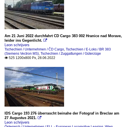
Am 21 Juni 2022 durchfahrt CD Cargo 383 002 Hranice nad Morave,
leider ins Gegenlicht.

Leon schrijvers
Tschechien / Unternehmen / ČD Cargo
,
Tschechien / E-Loks / BR 383
(Siemens Vectron MS)
,
Tschechien / Zuggattungen / Güterzüge
525 1200x800 Px, 28.06.2022

IDS Cargo 193 276 überrascht beinahe der Fotograf in Breclav am
27 Augustus 2021.

Leon schrijvers
Österreich / Unternehmen / ELL - European Locomotive Leasing, Wien
,