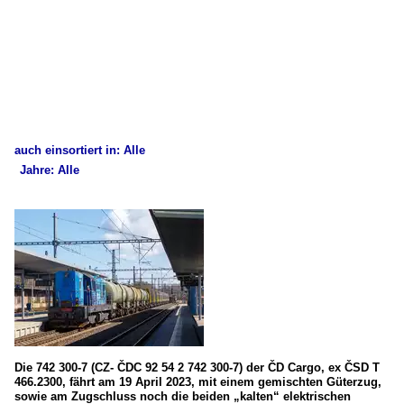
auch einsortiert in: Alle
Jahre: Alle
×
×
Alle Kategorien
Alle Jahre
Belgien
2010
E-Loks
2018
Série 12
2020
Deutschland
2021
Die 742 300-7 (CZ- ČDC 92 54 2 742 300-7) der ČD Cargo, ex ČSD T
466.2300, fährt am 19 April 2023, mit einem gemischten Güterzug,
2022
E-Loks
sowie am Zugschluss noch die beiden „kalten“ elektrischen