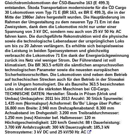
Gleichstromlokomotiven der ČSD-Baureihe 163 (E 499.3)
entstanden. Škoda Transportation modernisierte für die ČD Cargo
Tschechien
30 Lokomotiven vom Typ 71 E (BR 163, ex BR E 499.3), die in der
Mitte der 1980er Jahre hergestellt wurden. Die Hauptänderung im
Rahmen der Umgestaltung zu dem neueren Typ 71 Em ist das
Bahnhöfe
Zweisystem, dank dem die Lokomotive nicht nur unter einer
Spannung von 3 kV DC, sondern neu auch von 25 kV 50 Hz AC
Karlovy Vary (Karlsbad)
fahren kann. Die durchgeführte Rekonstruktion wird die physische
sowie die technologische Lebensdauer der ursprünglichen Loks
Plzeň hlavní nádraží (Pilsen Hbf)
um bis zu 20 Jahren verlängern. Es erhöhte sich beispielsweise
die Leistung in beiden Speisesystemen und gleichzeitig
verbraucht die Lokomotive 71 Em dank der Energierückgewinnung
Dieselloks
zurück ins Netz viel weniger Strom. Der Führerstand ist voll
klimatisiert. Die BR 363.5 erfüllt die sämtlichen anspruchsvollen
BR 742, ex ČSD T 466.2 "Kočka"/"Tranzistor"
technologischen Parameter sowie die neuesten europäischen
Sicherheitsvorschriften. Die Lokomotiven sind neben dem Betrieb
auf tschechischen Strecken auch für den Betrieb in der Slowakei
E-Loks
und in Ungarn homologiert. Die als Baureihe 363.5 bezeichneten
Loks sind derzeit die stärksten Maschinen bei CD-Cargo.
BR 363.5 (Umbau aus BR 163)
TECHNISCHE DATEN: Hersteller: Škoda in Pilsen (Urlok und
Umbau) Umbaujahre: 2011 bis 2013 Anzahl: 30 Stück Spurweite:
BR 365 CZ Loko "Effiliner 3000", ex SNCB HLE 12
1.435 mm (Normalspur) Achsformel: Bo’Bo’ Länge über Puffer:
BR 383 (Siemens Vectron MS)
16.800 mm Breite: 2.940 mm Drehzapfenabstand: 8.300 mm
Achsabstand im Drehgestell: 3.200 mm Treibraddurchmesser:
_Ausländische (Siemens Vectron MS – CZ 383 / D 193)
1.250 mm (neu) Kleinster bef. Halbmesser: 120 m
Höchstgeschwindigkeit: 120 km/h Gewicht: 88 t Dauerleistung:
3.700 kW Anfahrzugkraft: 300 kN Dauerzugkraft: 185,3 kN
Strecken
Stromsysteme: 3 kV DC und 25 kV/50 Hz AC
