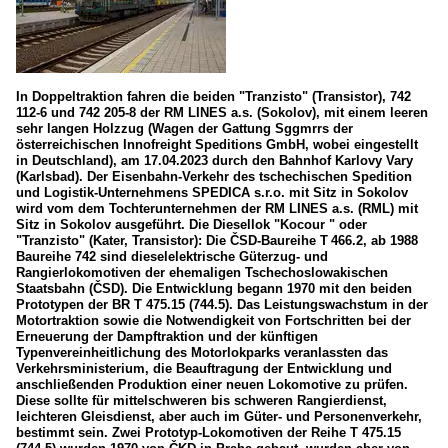
In Doppeltraktion fahren die beiden "Tranzisto" (Transistor), 742
112-6 und 742 205-8 der RM LINES a.s. (Sokolov), mit einem leeren
sehr langen Holzzug (Wagen der Gattung Sggmrrs der
österreichischen Innofreight Speditions GmbH, wobei eingestellt
in Deutschland), am 17.04.2023 durch den Bahnhof Karlovy Vary
(Karlsbad). Der Eisenbahn-Verkehr des tschechischen Spedition
und Logistik-Unternehmens SPEDICA s.r.o. mit Sitz in Sokolov
wird vom dem Tochterunternehmen der RM LINES a.s. (RML) mit
Sitz in Sokolov ausgeführt. Die Diesellok "Kocour " oder
"Tranzisto" (Kater, Transistor): Die ČSD-Baureihe T 466.2, ab 1988
Baureihe 742 sind dieselelektrische Güterzug- und
Rangierlokomotiven der ehemaligen Tschechoslowakischen
Staatsbahn (ČSD). Die Entwicklung begann 1970 mit den beiden
Prototypen der BR T 475.15 (744.5). Das Leistungswachstum in der
Motortraktion sowie die Notwendigkeit von Fortschritten bei der
Erneuerung der Dampftraktion und der künftigen
Typenvereinheitlichung des Motorlokparks veranlassten das
Verkehrsministerium, die Beauftragung der Entwicklung und
anschließenden Produktion einer neuen Lokomotive zu prüfen.
Diese sollte für mittelschweren bis schweren Rangierdienst,
leichteren Gleisdienst, aber auch im Güter- und Personenverkehr,
bestimmt sein. Zwei Prototyp-Lokomotiven der Reihe T 475.15