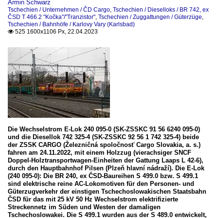
Armin Schwarz
Tschechien / Unternehmen / ČD Cargo
,
Tschechien / Dieselloks / BR 742, ex
ČSD T 466.2 "Kočka"/"Tranzistor"
,
Tschechien / Zuggattungen / Güterzüge
,
Tschechien / Bahnhöfe / Karlovy Vary (Karlsbad)
525 1600x1106 Px, 22.04.2023

Die Wechselstrom E-Lok 240 095-0 (SK-ZSSKC 91 56 6240 095-0)
und die Diesellok 742 325-4 (SK-ZSSKC 92 56 1 742 325-4) beide
der ZSSK CARGO (Železničná spoločnosť Cargo Slovakia, a. s.)
fahren am 24.11.2022, mit einem Holzzug (vierachsiger SNCF
Doppel-Holztransportwagen-Einheiten der Gattung Laaps L 42-6),
durch den Hauptbahnhof Pilsen (Plzeň hlavní nádraží). Die E-Lok
(240 095-0): Die BR 240, ex ČSD-Baureihen S 499.0 bzw. S 499.1
sind elektrische reine AC-Lokomotiven für den Personen- und
Güterzugverkehr der einstigen Tschechoslowakischen Staatsbahn
ČSD für das mit 25 kV 50 Hz Wechselstrom elektrifizierte
Streckennetz im Süden und Westen der damaligen
Tschechoslowakei. Die S 499.1 wurden aus der S 489.0 entwickelt,