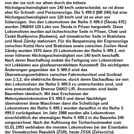
von der sie sich vor allem durch die höhere
Höchstgeschwindigkeit von 140 km/h unterscheidet, so ist diese
eher für Schnell- und Personenzüge. Die S 499.0 (BR 240) hat eine
Höchstgeschwindigkeit von 120 km/h und ist so eher vor
Güterzügen. Von den Lokomotiven der Reihe S 499.0 (Škoda 47E)
wurden 1968/69 120 Loks von Škoda in Pilsen hergestellt. Diese
Lokomotiven wurden auf tschechischer Seite in Pilsen, Cheb und
České Budějovice (Budweis), auf slowakischer Seite in Bratislava
und Nové Zámky stationiert. Für die Bespannung der Expresszüge
zwischen Kutná Hora und Bratislava sowie zwischen Zvolen–Nové
Zámky wurden 1970 dann 25 Lokomotiven der Reihe S 499.1, mit
einer höheren Höchstgeschwindigkeit von 140 km/h beschafft.
Nach deren Beschaffung endete die Fertigung von Lokomotiven
mit Lokkästen aus glasfaserverstärktem Kunststoff. Die wichtigsten
Änderungen gegenüber der S 489.0 sind das
Übersetzungsverhältnis zwischen Fahrmotorritzel und Großrad
von 1:3,2, die elektrische Bremse, durch deren Dachaufbau sie von
den Lokomotiven der Reihe S 489.0 zu unterscheiden sind, und
eine pneumatische Bremse DAKO L/R. Ansonsten sind beide
Baureihen identisch. Mit dem Erscheinen der
Mehrsystemlokomotive ES 499.0 und deren Nachfolger
übernahmen diese Maschinen dann die Schellzüge und
Lokomotiven der Reihe S 499.1 wurden daraufhin in die Reihe S
499.0 zurückgebaut. Im Jahr 1988 wurden alle Lokomotiven
einschließlich der ehemaligen Reihe S 499.1 in die Baureihe 240
umgezeichnet. Nach der Auflösung der Tschechoslowakei zum
01.01.1993 verblieben die meisten Lokomotiven bei der Eisenbahn
der Slowakischen Republik (ŽSR), heute ZSSK (Žeľezničná