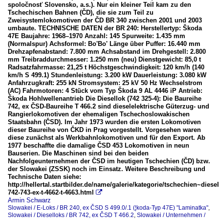
spoločnosť Slovensko, a.s.). Nur ein kleiner Teil kam zu den
Tschechischen Bahnen (ČD), die sie zum Teil zu
Zweisystemlokomotiven der ČD BR 340 zwischen 2001 und 2003
umbaute. TECHNISCHE DATEN der BR 240: Herstellertyp: Škoda
47E Baujahre: 1968–1970 Anzahl: 145 Spurweite: 1.435 mm
(Normalspur) Achsformel: Bo'Bo' Länge über Puffer: 16.440 mm
Drehzapfenabstand: 7.800 mm Achsabstand im Drehgestell: 2.800
mm Treibraddurchmesser: 1.250 mm (neu) Dienstgewicht: 85,0 t
Radsatzfahrmasse: 21,25 t Höchstgeschwindigkeit: 120 km/h (140
km/h S 499.1) Stundenleistung: 3.200 kW Dauerleistung: 3.080 kW
Anfahrzugkraft: 255 kN Stromsystem: 25 kV 50 Hz Wechselstrom
(AC) Fahrmotoren: 4 Stück vom Typ Škoda 9 AL 4446 iP Antrieb:
Škoda Hohlwellenantrieb Die Diesellok (742 325-4): Die Baureihe
742, ex ČSD-Baureihe T 466.2 sind dieselelektrische Güterzug- und
Rangierlokomotiven der ehemaligen Tschechoslowakischen
Staatsbahn (ČSD). Im Jahr 1973 wurden die ersten Lokomotiven
dieser Baureihe von ČKD in Prag vorgestellt. Vorgesehen waren
diese zunächst als Werkbahnlokomotiven und für den Export. Ab
1977 beschaffte die damalige ČSD 453 Lokomotiven in neun
Bauserien. Die Maschinen sind bei den beiden
Nachfolgeunternehmen der ČSD im heutigen Tschechien (ČD) bzw.
der Slowakei (ZSSK) noch im Einsatz. Weitere Beschreibung und
Technische Daten siehe:
http://hellertal.startbilder.de/name/galerie/kategorie/tschechien~diese
742-743-ex-t-4662-t-4663.html

Armin Schwarz
Slowakei / E-Loks / BR 240, ex ČSD S 499.0/.1 (¦koda-Typ 47E) "Laminatka"
,
Slowakei / Dieselloks / BR 742, ex ČSD T 466.2
,
Slowakei / Unternehmen /