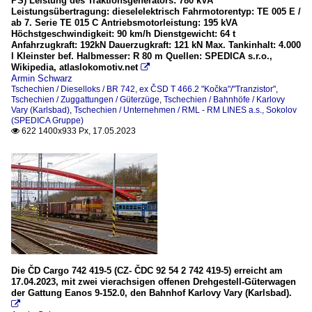
PS) Leistung des Traktionsgenerators: 780 kVA
Leistungsübertragung: dieselelektrisch Fahrmotorentyp: TE 005 E /
ab 7. Serie TE 015 C Antriebsmotorleistung: 195 kVA
Höchstgeschwindigkeit: 90 km/h Dienstgewicht: 64 t
Anfahrzugkraft: 192kN Dauerzugkraft: 121 kN Max. Tankinhalt: 4.000
l Kleinster bef. Halbmesser: R 80 m Quellen: SPEDICA s.r.o.,
Wikipedia, atlaslokomotiv.net

Armin Schwarz
Tschechien / Dieselloks / BR 742, ex ČSD T 466.2 "Kočka"/"Tranzistor"
,
Tschechien / Zuggattungen / Güterzüge
,
Tschechien / Bahnhöfe / Karlovy
Vary (Karlsbad)
,
Tschechien / Unternehmen / RML - RM LINES a.s., Sokolov
(SPEDICA Gruppe)
622 1400x933 Px, 17.05.2023

Die ČD Cargo 742 419-5 (CZ- ČDC 92 54 2 742 419-5) erreicht am
17.04.2023, mit zwei vierachsigen offenen Drehgestell-Güterwagen
der Gattung Eanos 9-152.0, den Bahnhof Karlovy Vary (Karlsbad).
