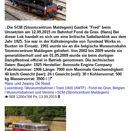
. Die SCM (Stoomcentrum Maldegem) Gastlok "Fred" beim
Umsetzten am 12.09.2015 im Bahnhof Fond de Gras. (Hans) Bei
dieser Lok handelt es sich um eine britische Satteltanklok aus dem
Jahr 1925. Sie war in der Kalksteingrube von Tunstead Works in
Buxton im Einsatz. 1991 wurde sie an die belgische Museumsbahn
Stommcentrum Maldegem geliefert. Von 2002 bis 2009 wurde sie
generalüberholt und am 01.05.2009 wurde sie beim dortigen
Dampffestival offiziel in Betrieb genommen. Die technischen
Daten: Baujahr: 1925 Hersteller: Avonside Engine Company
Fabriknummer: 1906 Länge: 7000 mm Maximale Geschwindigkeit:
40 km/h Gewicht (leer): 24 t Gewicht (voll): 30 t Kohlenvorrat: 500
kg Wasservorrat: 3500 l

Hans und Jeanny De Rond
Luxemburg / Museumsbahnen / Train 1900 (AMTF) - Fond-de-Gras
,
Belgien
/ Museumsbahnen und Vereine / SCM (Stoomcentrum Maldegem)
908 1200x766 Px, 13.09.2015

