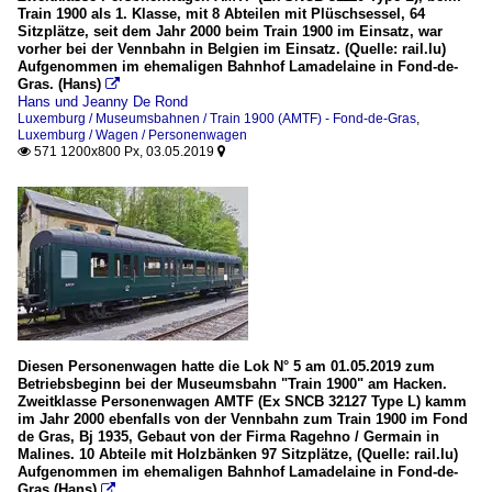
Train 1900 als 1. Klasse, mit 8 Abteilen mit Plüschsessel, 64
Sitzplätze, seit dem Jahr 2000 beim Train 1900 im Einsatz, war
vorher bei der Vennbahn in Belgien im Einsatz. (Quelle: rail.lu)
Aufgenommen im ehemaligen Bahnhof Lamadelaine in Fond-de-
Gras. (Hans)

Hans und Jeanny De Rond
Luxemburg / Museumsbahnen / Train 1900 (AMTF) - Fond-de-Gras
,
Luxemburg / Wagen / Personenwagen
571 1200x800 Px, 03.05.2019


Diesen Personenwagen hatte die Lok N° 5 am 01.05.2019 zum
Betriebsbeginn bei der Museumsbahn "Train 1900" am Hacken.
Zweitklasse Personenwagen AMTF (Ex SNCB 32127 Type L) kamm
im Jahr 2000 ebenfalls von der Vennbahn zum Train 1900 im Fond
de Gras, Bj 1935, Gebaut von der Firma Ragehno / Germain in
Malines. 10 Abteile mit Holzbänken 97 Sitzplätze, (Quelle: rail.lu)
Aufgenommen im ehemaligen Bahnhof Lamadelaine in Fond-de-
Gras.(Hans)
