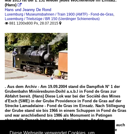
Mai 2015 ist der Z 151 wieder jedes Wochenende im Einsatz.
(Hans)

Hans und Jeanny De Rond
Luxemburg / Museumsbahnen / Train 1900 (AMTF) - Fond-de-Gras
,
Luxemburg / Triebzüge / BR 150 (Uerdinger Schienenbus)
881 1200x800 Px, 28.07.2015


. Aus dem Archiv - Am 19.09.2004 stand die Dampflok N° 1 der
Grubenbahn Minièresbunn-Doihl a.s.b.l in Fond de Gras zur
Abfahrt bereit. (Hans) Diese Lok war bei der Société des Mines
d'Esch (SME) in der Grube Providence in Fond de Gras auf der
Strecke Lamadelaine - Fond de Gras im Einsatz. Nach Stillegung
der Grube stand sie bis 1966 in einem Schuppen in Fond de Gras
und war anschließend bis 1986 als Monument in Petingen
abgestellt. Danach kam sie zur Minièresbunn. An den
Betriebstagen ist sie mit Lok Nr. 4 abwechselnd im Einsatz, auch
wenn sie aufgrund des großen Kessels eine deutlich längere
Diese Webseite verwendet Cookies, um