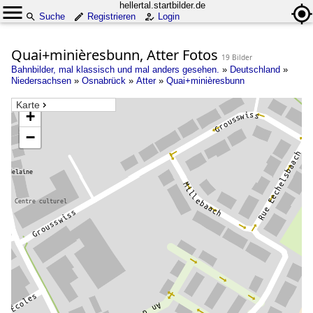
hellertal.startbilder.de
Suche
Registrieren
Login
Quai+minièresbunn, Atter Fotos
19 Bilder
Bahnbilder, mal klassisch und mal anders gesehen.
»
Deutschland
»
Niedersachsen
»
Osnabrück
»
Atter
»
Quai+minièresbunn
Karte
+
−