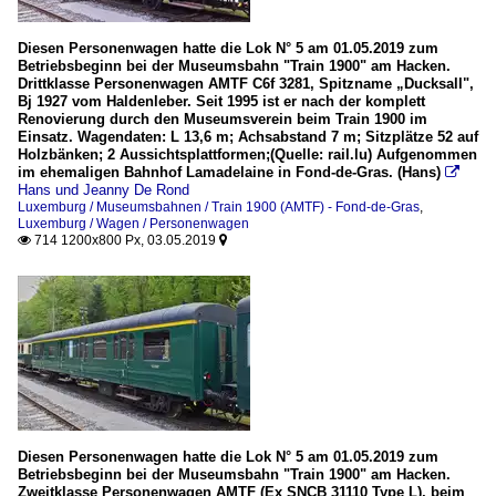
Diesen Personenwagen hatte die Lok N° 5 am 01.05.2019 zum
Betriebsbeginn bei der Museumsbahn "Train 1900" am Hacken.
Drittklasse Personenwagen AMTF C6f 3281, Spitzname „Ducksall",
Bj 1927 vom Haldenleber. Seit 1995 ist er nach der komplett
Renovierung durch den Museumsverein beim Train 1900 im
Einsatz. Wagendaten: L 13,6 m; Achsabstand 7 m; Sitzplätze 52 auf
Holzbänken; 2 Aussichtsplattformen;(Quelle: rail.lu) Aufgenommen
im ehemaligen Bahnhof Lamadelaine in Fond-de-Gras. (Hans)

Hans und Jeanny De Rond
Luxemburg / Museumsbahnen / Train 1900 (AMTF) - Fond-de-Gras
,
Luxemburg / Wagen / Personenwagen
714 1200x800 Px, 03.05.2019


Diesen Personenwagen hatte die Lok N° 5 am 01.05.2019 zum
Betriebsbeginn bei der Museumsbahn "Train 1900" am Hacken.
Zweitklasse Personenwagen AMTF (Ex SNCB 31110 Type L), beim