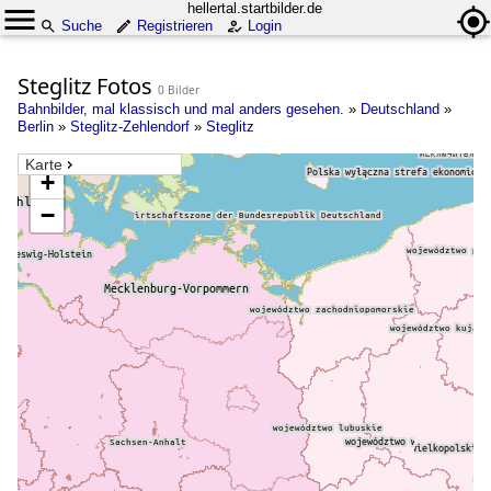
hellertal.startbilder.de
Suche
Registrieren
Login
Steglitz Fotos
0 Bilder
Bahnbilder, mal klassisch und mal anders gesehen.
»
Deutschland
»
Berlin
»
Steglitz-Zehlendorf
»
Steglitz
Karte
+
−