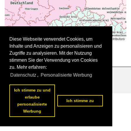
Leaflet
| ©
OpenStreetMap
contributors
Diese Webseite verwendet Cookies, um
Daten werden geladen
Inhalte und Anzeigen zu personalisieren und
Zugriffe zu analysieren. Mit der Nutzung
stimmen Sie der Verwendung von Cookies
zu. Mehr erfahren:
Datenschutz
,
Personalisierte Werbung
Datenschutzerklärung
|
Impressum
|
Kontakt
Ich stimme zu und
erlaube
Ich stimme zu
personalisierte
Werbung