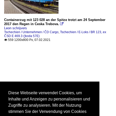
Containerzug mit 123 028 an der Spitze trotzt am 24 September
2017 den Regen in Ceska Trebova.

Leon schrijvers
Tschechien / Unternehmen / ČD Cargo
,
Tschechien / E-Loks / BR 123, ex
ČSD E 469.3 (¦koda 57E)
559 1200x800 Px, 07.02.2021

Diese Webseite verwendet Cookies, um
Inhalte und Anzeigen zu personalisieren und
Zugriffe zu analysieren. Mit der Nutzung
stimmen Sie der Verwendung von Cookies