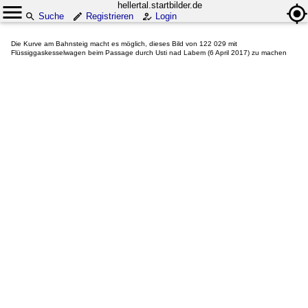
hellertal.startbilder.de
Suche
Registrieren
Login
Die Kurve am Bahnsteig macht es möglich, dieses Bild von 122 029 mit
Flüssiggaskesselwagen beim Passage durch Usti nad Labem (6 April 2017) zu machen