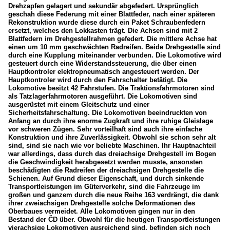
Drehzapfen gelagert und sekundär abgefedert. Ursprünglich
geschah diese Federung mit einer Blattfeder, nach einer späteren
Rekonstruktion wurde diese durch ein Paket Schraubenfedern
ersetzt, welches den Lokkasten trägt. Die Achsen sind mit 2
Blattfedern im Drehgestellrahmen gefedert. Die mittlere Achse hat
einen um 10 mm geschwächten Radreifen. Beide Drehgestelle sind
durch eine Kupplung miteinander verbunden. Die Lokomotive wird
gesteuert durch eine Widerstandssteuerung, die über einen
Hauptkontroler elektropneumatisch angesteuert werden. Der
Hauptkontroler wird durch den Fahrschalter betätigt. Die
Lokomotive besitzt 42 Fahrstufen. Die Traktionsfahrmotoren sind
als Tatzlagerfahrmotoren ausgeführt. Die Lokomotiven sind
ausgerüstet mit einem Gleitschutz und einer
Sicherheitsfahrschaltung. Die Lokomotiven beeindruckten von
Anfang an durch ihre enorme Zugkraft und ihre ruhige Gleislage
vor schweren Zügen. Sehr vorteilhaft sind auch ihre einfache
Konstruktion und ihre Zuverlässigkeit. Obwohl sie schon sehr alt
sind, sind sie nach wie vor beliebte Maschinen. Ihr Hauptnachteil
war allerdings, dass durch das dreiachsige Drehgestell im Bogen
die Geschwindigkeit herabgesetzt werden musste, ansonsten
beschädigten die Radreifen der dreiachsigen Drehgestelle die
Schienen. Auf Grund dieser Eigenschaft, und durch sinkende
Transportleistungen im Güterverkehr, sind die Fahrzeuge im
großen und ganzem durch die neue Reihe 163 verdrängt, die dank
ihrer zweiachsigen Drehgestelle solche Deformationen des
Oberbaues vermeidet. Alle Lokomotiven gingen nur in den
Bestand der ČD über. Obwohl für die heutigen Transportleistungen
vierachsige Lokomotiven ausreichend sind, befinden sich noch