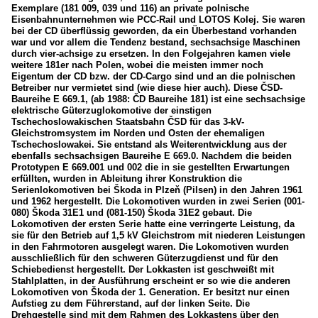
Exemplare (181 009, 039 und 116) an private polnische
Eisenbahnunternehmen wie PCC-Rail und LOTOS Kolej. Sie waren
bei der CD überflüssig geworden, da ein Überbestand vorhanden
war und vor allem die Tendenz bestand, sechsachsige Maschinen
durch vier-achsige zu ersetzen. In den Folgejahren kamen viele
weitere 181er nach Polen, wobei die meisten immer noch
Eigentum der CD bzw. der CD-Cargo sind und an die polnischen
Betreiber nur vermietet sind (wie diese hier auch). Diese ČSD-
Baureihe E 669.1, (ab 1988: ČD Baureihe 181) ist eine sechsachsige
elektrische Güterzuglokomotive der einstigen
Tschechoslowakischen Staatsbahn ČSD für das 3-kV-
Gleichstromsystem im Norden und Osten der ehemaligen
Tschechoslowakei. Sie entstand als Weiterentwicklung aus der
ebenfalls sechsachsigen Baureihe E 669.0. Nachdem die beiden
Prototypen E 669.001 und 002 die in sie gestellten Erwartungen
erfüllten, wurden in Ableitung ihrer Konstruktion die
Serienlokomotiven bei Škoda in Plzeň (Pilsen) in den Jahren 1961
und 1962 hergestellt. Die Lokomotiven wurden in zwei Serien (001-
080) Škoda 31E1 und (081-150) Škoda 31E2 gebaut. Die
Lokomotiven der ersten Serie hatte eine verringerte Leistung, da
sie für den Betrieb auf 1,5 kV Gleichstrom mit niederen Leistungen
in den Fahrmotoren ausgelegt waren. Die Lokomotiven wurden
ausschließlich für den schweren Güterzugdienst und für den
Schiebedienst hergestellt. Der Lokkasten ist geschweißt mit
Stahlplatten, in der Ausführung erscheint er so wie die anderen
Lokomotiven von Škoda der 1. Generation. Er besitzt nur einen
Aufstieg zu dem Führerstand, auf der linken Seite. Die
Drehgestelle sind mit dem Rahmen des Lokkastens über den