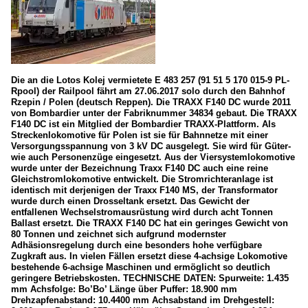
Die an die Lotos Kolej vermietete E 483 257 (91 51 5 170 015-9 PL-
Rpool) der Railpool fährt am 27.06.2017 solo durch den Bahnhof
Rzepin / Polen (deutsch Reppen). Die TRAXX F140 DC wurde 2011
von Bombardier unter der Fabriknummer 34834 gebaut. Die TRAXX
F140 DC ist ein Mitglied der Bombardier TRAXX-Plattform. Als
Streckenlokomotive für Polen ist sie für Bahnnetze mit einer
Versorgungsspannung von 3 kV DC ausgelegt. Sie wird für Güter-
wie auch Personenzüge eingesetzt. Aus der Viersystemlokomotive
wurde unter der Bezeichnung Traxx F140 DC auch eine reine
Gleichstromlokomotive entwickelt. Die Stromrichteranlage ist
identisch mit derjenigen der Traxx F140 MS, der Transformator
wurde durch einen Drosseltank ersetzt. Das Gewicht der
entfallenen Wechselstromausrüstung wird durch acht Tonnen
Ballast ersetzt. Die TRAXX F140 DC hat ein geringes Gewicht von
80 Tonnen und zeichnet sich aufgrund modernster
Adhäsionsregelung durch eine besonders hohe verfügbare
Zugkraft aus. In vielen Fällen ersetzt diese 4-achsige Lokomotive
bestehende 6-achsige Maschinen und ermöglicht so deutlich
geringere Betriebskosten. TECHNISCHE DATEN: Spurweite: 1.435
mm Achsfolge: Bo’Bo’ Länge über Puffer: 18.900 mm
Drehzapfenabstand: 10.4400 mm Achsabstand im Drehgestell: