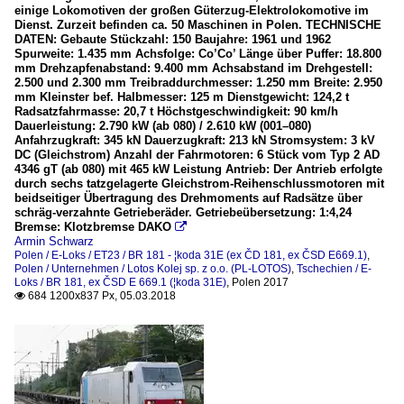
einige Lokomotiven der großen Güterzug-Elektrolokomotive im
Dienst. Zurzeit befinden ca. 50 Maschinen in Polen. TECHNISCHE
DATEN: Gebaute Stückzahl: 150 Baujahre: 1961 und 1962
Spurweite: 1.435 mm Achsfolge: Co’Co’ Länge über Puffer: 18.800
mm Drehzapfenabstand: 9.400 mm Achsabstand im Drehgestell:
2.500 und 2.300 mm Treibraddurchmesser: 1.250 mm Breite: 2.950
mm Kleinster bef. Halbmesser: 125 m Dienstgewicht: 124,2 t
Radsatzfahrmasse: 20,7 t Höchstgeschwindigkeit: 90 km/h
Dauerleistung: 2.790 kW (ab 080) / 2.610 kW (001–080)
Anfahrzugkraft: 345 kN Dauerzugkraft: 213 kN Stromsystem: 3 kV
DC (Gleichstrom) Anzahl der Fahrmotoren: 6 Stück vom Typ 2 AD
4346 gT (ab 080) mit 465 kW Leistung Antrieb: Der Antrieb erfolgte
durch sechs tatzgelagerte Gleichstrom-Reihenschlussmotoren mit
beidseitiger Übertragung des Drehmoments auf Radsätze über
schräg-verzahnte Getrieberäder. Getriebeübersetzung: 1:4,24
Bremse: Klotzbremse DAKO

Armin Schwarz
Polen / E-Loks / ET23 / BR 181 - ¦koda 31E (ex ČD 181, ex ČSD E669.1)
,
Polen / Unternehmen / Lotos Kolej sp. z o.o. (PL-LOTOS)
,
Tschechien / E-
Loks / BR 181, ex ČSD E 669.1 (¦koda 31E)
,
Polen 2017
684 1200x837 Px, 05.03.2018
