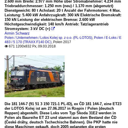
2.600 mm Breite: 2.977 mm Höhe über Stromabnehmer: 4.234 mm
Triebraddurchmesser: 1.250 mm (neu) / 1.170 mm (abgenutzt)
Dienstgewicht: 80 t Achslast: 20 t Anzahl der Fahrmotoren: 4 Max.
Leistung: 5.400 kW Anfahrzugkraft: 300 kN Elektrische Bremskraft:
150 kN Leistung der elektrischen Bremse: 2.600 kW
Höchstgeschwindigkeit: 140 km/h Antrieb: Tatzlagerantrieb
Stromsystem: 3 kV DC (=)

Armin Schwarz
Polen / Unternehmen / Lotos Kolej sp. z o.o. (PL-LOTOS)
,
Polen / E-Loks / E
483 / 5 170 (TRAXX F140 DC)
,
Polen 2017
671 1200x832 Px, 09.03.2018

Die 181 144-7 (91 51 3 150 721-1 PL-ID), ex ČD 181 144-7, eine ET23
der LOTOS Kolej ist am 27.06.2017 in Rzepin / Polen (deutsch
Reppen) abgestellt. Diese Loks vom Typ Škoda 31E2 werden in
Polen als Baureihe ET 23 und stammt aus dem Bestand der ČD
(České dráhy, deutsch Tschechische Bahnen). Die PKP hatte nie
diese Maschinen gekauft, doch 2005 gelangten die ersten