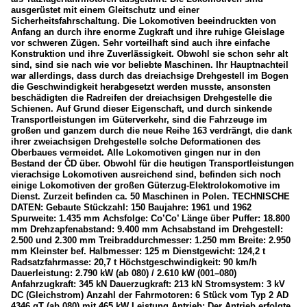
ausgerüstet mit einem Gleitschutz und einer
Sicherheitsfahrschaltung. Die Lokomotiven beeindruckten von
Anfang an durch ihre enorme Zugkraft und ihre ruhige Gleislage
vor schweren Zügen. Sehr vorteilhaft sind auch ihre einfache
Konstruktion und ihre Zuverlässigkeit. Obwohl sie schon sehr alt
sind, sind sie nach wie vor beliebte Maschinen. Ihr Hauptnachteil
war allerdings, dass durch das dreiachsige Drehgestell im Bogen
die Geschwindigkeit herabgesetzt werden musste, ansonsten
beschädigten die Radreifen der dreiachsigen Drehgestelle die
Schienen. Auf Grund dieser Eigenschaft, und durch sinkende
Transportleistungen im Güterverkehr, sind die Fahrzeuge im
großen und ganzem durch die neue Reihe 163 verdrängt, die dank
ihrer zweiachsigen Drehgestelle solche Deformationen des
Oberbaues vermeidet. Alle Lokomotiven gingen nur in den
Bestand der ČD über. Obwohl für die heutigen Transportleistungen
vierachsige Lokomotiven ausreichend sind, befinden sich noch
einige Lokomotiven der großen Güterzug-Elektrolokomotive im
Dienst. Zurzeit befinden ca. 50 Maschinen in Polen. TECHNISCHE
DATEN: Gebaute Stückzahl: 150 Baujahre: 1961 und 1962
Spurweite: 1.435 mm Achsfolge: Co’Co’ Länge über Puffer: 18.800
mm Drehzapfenabstand: 9.400 mm Achsabstand im Drehgestell:
2.500 und 2.300 mm Treibraddurchmesser: 1.250 mm Breite: 2.950
mm Kleinster bef. Halbmesser: 125 m Dienstgewicht: 124,2 t
Radsatzfahrmasse: 20,7 t Höchstgeschwindigkeit: 90 km/h
Dauerleistung: 2.790 kW (ab 080) / 2.610 kW (001–080)
Anfahrzugkraft: 345 kN Dauerzugkraft: 213 kN Stromsystem: 3 kV
DC (Gleichstrom) Anzahl der Fahrmotoren: 6 Stück vom Typ 2 AD
4346 gT (ab 080) mit 465 kW Leistung Antrieb: Der Antrieb erfolgte