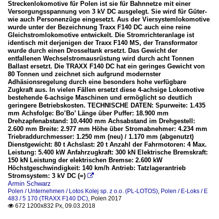
Streckenlokomotive für Polen ist sie für Bahnnetze mit einer
Versorgungsspannung von 3 kV DC ausgelegt. Sie wird für Güter-
wie auch Personenzüge eingesetzt. Aus der Viersystemlokomotive
wurde unter der Bezeichnung Traxx F140 DC auch eine reine
Gleichstromlokomotive entwickelt. Die Stromrichteranlage ist
identisch mit derjenigen der Traxx F140 MS, der Transformator
wurde durch einen Drosseltank ersetzt. Das Gewicht der
entfallenen Wechselstromausrüstung wird durch acht Tonnen
Ballast ersetzt. Die TRAXX F140 DC hat ein geringes Gewicht von
80 Tonnen und zeichnet sich aufgrund modernster
Adhäsionsregelung durch eine besonders hohe verfügbare
Zugkraft aus. In vielen Fällen ersetzt diese 4-achsige Lokomotive
bestehende 6-achsige Maschinen und ermöglicht so deutlich
geringere Betriebskosten. TECHNISCHE DATEN: Spurweite: 1.435
mm Achsfolge: Bo’Bo’ Länge über Puffer: 18.900 mm
Drehzapfenabstand: 10.4400 mm Achsabstand im Drehgestell:
2.600 mm Breite: 2.977 mm Höhe über Stromabnehmer: 4.234 mm
Triebraddurchmesser: 1.250 mm (neu) / 1.170 mm (abgenutzt)
Dienstgewicht: 80 t Achslast: 20 t Anzahl der Fahrmotoren: 4 Max.
Leistung: 5.400 kW Anfahrzugkraft: 300 kN Elektrische Bremskraft:
150 kN Leistung der elektrischen Bremse: 2.600 kW
Höchstgeschwindigkeit: 140 km/h Antrieb: Tatzlagerantrieb
Stromsystem: 3 kV DC (=)

Armin Schwarz
Polen / Unternehmen / Lotos Kolej sp. z o.o. (PL-LOTOS)
,
Polen / E-Loks / E
483 / 5 170 (TRAXX F140 DC)
,
Polen 2017
672 1200x832 Px, 09.03.2018
