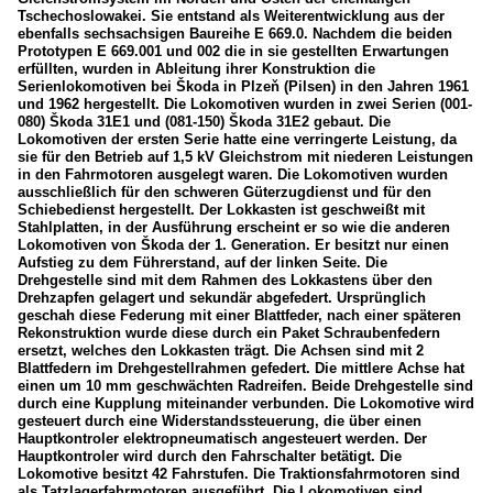
Tschechoslowakei. Sie entstand als Weiterentwicklung aus der
ebenfalls sechsachsigen Baureihe E 669.0. Nachdem die beiden
Prototypen E 669.001 und 002 die in sie gestellten Erwartungen
erfüllten, wurden in Ableitung ihrer Konstruktion die
Serienlokomotiven bei Škoda in Plzeň (Pilsen) in den Jahren 1961
und 1962 hergestellt. Die Lokomotiven wurden in zwei Serien (001-
080) Škoda 31E1 und (081-150) Škoda 31E2 gebaut. Die
Lokomotiven der ersten Serie hatte eine verringerte Leistung, da
sie für den Betrieb auf 1,5 kV Gleichstrom mit niederen Leistungen
in den Fahrmotoren ausgelegt waren. Die Lokomotiven wurden
ausschließlich für den schweren Güterzugdienst und für den
Schiebedienst hergestellt. Der Lokkasten ist geschweißt mit
Stahlplatten, in der Ausführung erscheint er so wie die anderen
Lokomotiven von Škoda der 1. Generation. Er besitzt nur einen
Aufstieg zu dem Führerstand, auf der linken Seite. Die
Drehgestelle sind mit dem Rahmen des Lokkastens über den
Drehzapfen gelagert und sekundär abgefedert. Ursprünglich
geschah diese Federung mit einer Blattfeder, nach einer späteren
Rekonstruktion wurde diese durch ein Paket Schraubenfedern
ersetzt, welches den Lokkasten trägt. Die Achsen sind mit 2
Blattfedern im Drehgestellrahmen gefedert. Die mittlere Achse hat
einen um 10 mm geschwächten Radreifen. Beide Drehgestelle sind
durch eine Kupplung miteinander verbunden. Die Lokomotive wird
gesteuert durch eine Widerstandssteuerung, die über einen
Hauptkontroler elektropneumatisch angesteuert werden. Der
Hauptkontroler wird durch den Fahrschalter betätigt. Die
Lokomotive besitzt 42 Fahrstufen. Die Traktionsfahrmotoren sind
als Tatzlagerfahrmotoren ausgeführt. Die Lokomotiven sind