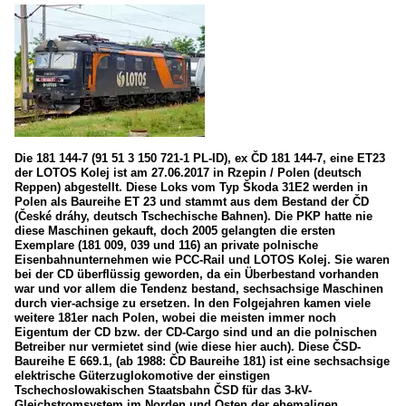
Die 181 144-7 (91 51 3 150 721-1 PL-ID), ex ČD 181 144-7, eine ET23
der LOTOS Kolej ist am 27.06.2017 in Rzepin / Polen (deutsch
Reppen) abgestellt. Diese Loks vom Typ Škoda 31E2 werden in
Polen als Baureihe ET 23 und stammt aus dem Bestand der ČD
(České dráhy, deutsch Tschechische Bahnen). Die PKP hatte nie
diese Maschinen gekauft, doch 2005 gelangten die ersten
Exemplare (181 009, 039 und 116) an private polnische
Eisenbahnunternehmen wie PCC-Rail und LOTOS Kolej. Sie waren
bei der CD überflüssig geworden, da ein Überbestand vorhanden
war und vor allem die Tendenz bestand, sechsachsige Maschinen
durch vier-achsige zu ersetzen. In den Folgejahren kamen viele
weitere 181er nach Polen, wobei die meisten immer noch
Eigentum der CD bzw. der CD-Cargo sind und an die polnischen
Betreiber nur vermietet sind (wie diese hier auch). Diese ČSD-
Baureihe E 669.1, (ab 1988: ČD Baureihe 181) ist eine sechsachsige
elektrische Güterzuglokomotive der einstigen
Tschechoslowakischen Staatsbahn ČSD für das 3-kV-
Gleichstromsystem im Norden und Osten der ehemaligen