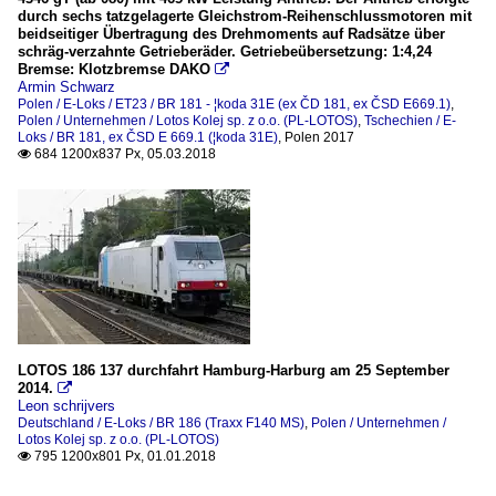
durch sechs tatzgelagerte Gleichstrom-Reihenschlussmotoren mit
beidseitiger Übertragung des Drehmoments auf Radsätze über
schräg-verzahnte Getrieberäder. Getriebeübersetzung: 1:4,24
Bremse: Klotzbremse DAKO

Armin Schwarz
Polen / E-Loks / ET23 / BR 181 - ¦koda 31E (ex ČD 181, ex ČSD E669.1)
,
Polen / Unternehmen / Lotos Kolej sp. z o.o. (PL-LOTOS)
,
Tschechien / E-
Loks / BR 181, ex ČSD E 669.1 (¦koda 31E)
,
Polen 2017
684 1200x837 Px, 05.03.2018

LOTOS 186 137 durchfahrt Hamburg-Harburg am 25 September
2014.

Leon schrijvers
Deutschland / E-Loks / BR 186 (Traxx F140 MS)
,
Polen / Unternehmen /
Lotos Kolej sp. z o.o. (PL-LOTOS)
795 1200x801 Px, 01.01.2018
