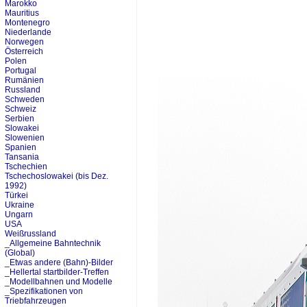
Marokko
Mauritius
Montenegro
Niederlande
Norwegen
Österreich
Polen
Portugal
Rumänien
Russland
Schweden
Schweiz
Serbien
Slowakei
Slowenien
Spanien
Tansania
Tschechien
Tschechoslowakei (bis Dez.
1992)
Türkei
Ukraine
Ungarn
USA
Weißrussland
_Allgemeine Bahntechnik
(Global)
_Etwas andere (Bahn)-Bilder
_Hellertal startbilder-Treffen
_Modellbahnen und Modelle
_Spezifikationen von
Triebfahrzeugen