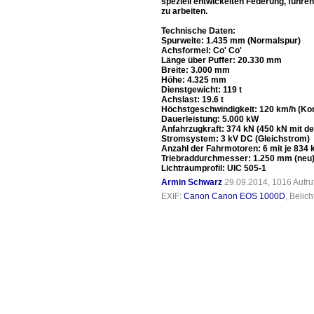
speziell entwickelten Federung, führ
zu arbeiten.
Technische Daten:
Spurweite: 1.435 mm (Normalspur)
Achsformel: Co' Co'
Länge über Puffer: 20.330 mm
Breite: 3.000 mm
Höhe: 4.325 mm
Dienstgewicht: 119 t
Achslast: 19.6 t
Höchstgeschwindigkeit: 120 km/h (Kon
Dauerleistung: 5.000 kW
Anfahrzugkraft: 374 kN (450 kN mit de
Stromsystem: 3 kV DC (Gleichstrom)
Anzahl der Fahrmotoren: 6 mit je 834
Triebraddurchmesser: 1.250 mm (neu) 
Lichtraumprofil: UIC 505-1
Armin Schwarz
29.09.2014, 1016 Aufr
EXIF:
Canon Canon EOS 1000D
, Belic