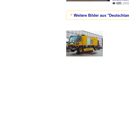
685
1002

Weitere Bilder aus "Deutschla