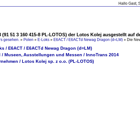
Hallo Gast, 
91 51 3 160 415-8 PL-LOTOS) der Lotos Kolej ausgestellt auf der 
rs gesehen.
»
Polen
»
E-Loks
»
E6ACT / E6ACTd Newag Dragon (d=LM)
»
Die Ne
oks / E6ACT / E6ACTd Newag Dragon (d=LM)
 / Museen, Ausstellungen und Messen / InnoTrans 2014
rnehmen / Lotos Kolej sp. z o.o. (PL-LOTOS)