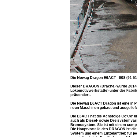
Die Newag Dragon E6ACT - 008 (91 51 3
Dieser DRAGON (Drache) wurde 2014 v
Lokomotivwerkstätte) unter der Fabrik
präsentiert.
Die Newag E6ACT Dragon ist eine in P
neun Maschinen gebaut und ausgeliefe
Die E6ACT hat die Achsfolge Co'Co' un
auch als Diesel- sowie Dreisystemvar
Bremssystem. Sie ist mit einem comp
Die Hauptvorteile des DRAGON ist die
System und einem Einzelantrieb für jed