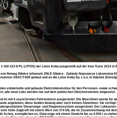
 160 415-8 PL-LOTOS) der Lotos Kolej ausgestellt auf der Inno Trans 2014 in Be
on Newag Gliwice (ehemals ZNLE Gliwice - Zakłady Naprawcze Lokomotyw Elek
nummer E6ACT-008 gebaut und an die Lotos Kolej Sp. z o.o. in Gdańsk (Danzig) 
olen entwickelte und gebaute Elektrolokomotive für den Personen- sowie schw
rt, alle neun Loks werden nur auf dem polnischen Gleichstromnetz eingesetzt.
d ist mit 6 asynchronen Fahrmotoren ausgerüstet. Die Maschinen wurde für das
iante angeboten, diese fanden bislang aber noch keinen Abnehmer. Sie verfüg
utergestütztem Steuerungs- und Diagnosesystem ausgerüstet. Der Lokkasten w
 sehr hohe Zugkraft mit einem Wert von 374 kN, die im Zusammenhang mit dem
e Achse, ermöglichen es, Güterzüge mit einem Gewicht bis zu 4.500 t zu ziehen. 