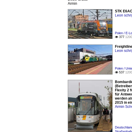
Armin
STK E6AC-
Leon schri
Polen / E-
377
1200

Freightli
Leon schri
Polen / Unt
537
1200

Bombardier
(Betreiber
Flexity 2 
für Antwe
werden als
2015 in e
Armin Sch
Deutschland
Straßenbah