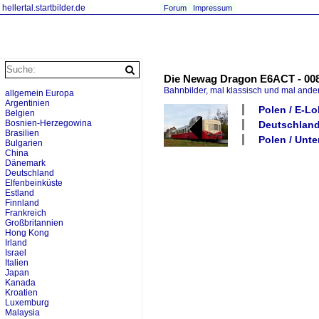
hellertal.startbilder.de
Forum
Impressum
Die Newag Dragon E6ACT - 008 (
Bahnbilder, mal klassisch und mal ande
allgemein Europa
Argentinien
Polen / E-L
Belgien
Bosnien-Herzegowina
Deutschland
Brasilien
Polen / Unte
Bulgarien
China
Dänemark
Deutschland
Elfenbeinküste
Estland
Finnland
Frankreich
Großbritannien
Hong Kong
Irland
Israel
Italien
Japan
Kanada
Kroatien
Luxemburg
Malaysia