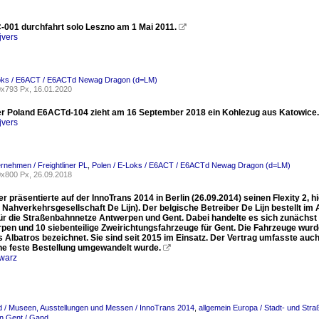
001 durchfahrt solo Leszno am 1 Mai 2011.

jvers
Loks / E6ACT / E6ACTd Newag Dragon (d=LM)
x793 Px, 16.01.2020
ner Poland E6ACTd-104 zieht am 16 September 2018 ein Kohlezug aus Katowice.
jvers
ernehmen / Freightliner PL
,
Polen / E-Loks / E6ACT / E6ACTd Newag Dragon (d=LM)
x800 Px, 26.09.2018
 präsentierte auf der InnoTrans 2014 in Berlin (26.09.2014) seinen Flexity 2, h
 Nahverkehrsgesellschaft De Lijn). Der belgische Betreiber De Lijn bestellt im
für die Straßenbahnnetze Antwerpen und Gent. Dabei handelte es sich zunächst 
rpen und 10 siebenteilige Zweirichtungsfahrzeuge für Gent. Die Fahrzeuge wu
 Albatros bezeichnet. Sie sind seit 2015 im Einsatz. Der Vertrag umfasste auc
ine feste Bestellung umgewandelt wurde.

warz
 / Museen, Ausstellungen und Messen / InnoTrans 2014
,
allgemein Europa / Stadt- und St
n Gent / Gand