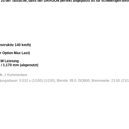
en zu der Tatsache, dass der DRAGON perfekt angepasst ist für schwierigen Be
struktiv 140 km/h)
r Option Max Last)
 kW Leistung
/ 1.170 mm (abgenutzt)
ufe, 2 Kommentare
htungsdauer: 0.010 s (1/100) (1/100), Blende: f/8.0, ISO800, Brennweite: 23.00 (23/1