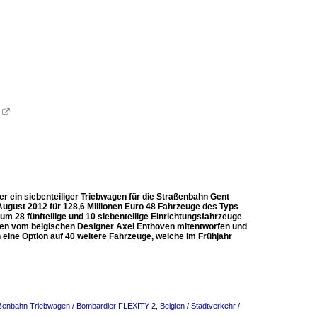

ier ein siebenteiliger Triebwagen für die Straßenbahn Gent
 August 2012 für 128,6 Millionen Euro 48 Fahrzeuge des Typs
um 28 fünfteilige und 10 siebenteilige Einrichtungsfahrzeuge
rden vom belgischen Designer Axel Enthoven mitentworfen und
h eine Option auf 40 weitere Fahrzeuge, welche im Frühjahr
raßenbahn Triebwagen / Bombardier FLEXITY 2
,
Belgien / Stadtverkehr /