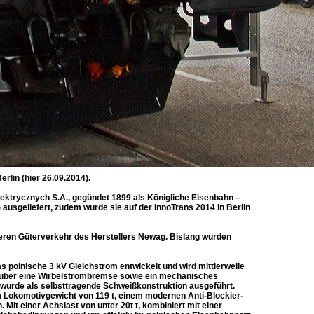
rlin (hier 26.09.2014).
trycznych S.A., gegündet 1899 als Königliche Eisenbahn –
ausgeliefert, zudem wurde sie auf der InnoTrans 2014 in Berlin
eren Güterverkehr des Herstellers Newag. Bislang wurden
 polnische 3 kV Gleichstrom entwickelt und wird mittlerweile
t über eine Wirbelstrombremse sowie ein mechanisches
urde als selbsttragende Schweißkonstruktion ausgeführt.
 Lokomotivgewicht von 119 t, einem modernen Anti-Blockier-
Mit einer Achslast von unter 20t t, kombiniert mit einer