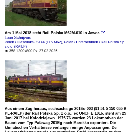
Am 1 Mai 2018 steht Rail Polska M62M-010 in Jawor.

Leon Schrijvers
Polen / Dieselloks / ST44 (LTS M62)
,
Polen / Unternehmen / Rail Polska Sp.
z o.o. (RAILP)
358 1200x800 Px, 27.02.2025

Aus einem Zug heraus, sechsachsige 201Eo 003 (91 51 5 150 055-9
PL-RAILP) der Rail Polska Sp. z o.o., ex ONCF E 1016, steht am 25
Juni 2017 bei Kołodziejewo. 1975/76 wurden 23 Lokomotiven der
Bauart vom Typ Pafawag 201Eg nach Marokko exportiert. Die
klimatischen Verhältnisse verlangen einige Anpassungen. Der