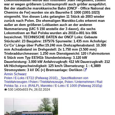
Lokomotivkasten wurde aus rostfreiem Stahl hergestellt, zudem
war er wegen größerem Lichtraumprofil auch größer ausgeführt.
Bei der staatliche marokkanische Bahn (ONCF - Office National des
Chemins de Fer) wurden sie als Baureihe E 1000 (1001-1023)
eingereiht. Von diesen Loks gelangten 11 Stück ab 2003 wieder
zurück nach Polen. Die ehemaligen Marokko-Loks erkennt man
außer an dem größeren Lokkasten auch an der anderen
Nummerierung (UIC 5 150 anstelle der 3 davor), die sechs
Lokomotiven an Rail Polska wurden als 201Eo-001 bis 006
bezeichnet. TECHNISCHE DATEN der ONCF Loks: Gebaute
Stückzahl: 23 Baujahre: 1975/76 Spurweite: 1.435 mm Achsfolge:
Co’Co’ Länge über Puffer:19.240 mm Drehzapfenabstand: 10.300
mm Achsabstand im Drehgestell: 2x 1.750 mm (3.500 mm)
Triebraddurchmesser: 1.250 mm Dienstgewicht: 120 t Fahrmotoren
6 Stück vom Typ EE541b Stundenleistung: 3.120 kW
Dauerleistung: 3.000 kW Anfahrzugkraft: 412 kN Dauerzugkraft: 212
kN Höchstgeschwindigkeit: 125 km/h Übersetzung: 1 : 4,3889
Stromsystem: 3 kV DC (=) Bremsanlage: Oerlikon

Armin Schwarz
Polen / E-Loks / ET22 (Pafawag 201E)
,
_Spezifikationen von
Triebfahrzeugen / Polen / Triebfahrezeuge
,
Polen / Unternehmen / Rail
Polska Sp. z o.o. (RAILP)
,
Marokko / E-Loks / E 1000 (Pafawag 201Eg)
530 1400x933 Px, 26.02.2024
