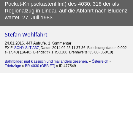
Pocket-Knipsekastenfilm!) des 4030.
318 der als
Regionalzug in Lindau auf die Abfahrt nach Bludenz
wartet. 27. Juli 1983
Stefan Wohlfahrt
24.01.2016, 447 Aufrufe, 1 Kommentar
EXIF:
SONY SLT-A37
, Datum 2014:02:23 11:37:36, Belichtungsdauer: 0.002
s (1/640) (1/640), Blende: f/7.1, ISO100, Brennweite: 35.00 (350/10)
Bahnbilder, mal klassisch und mal anders gesehen.
»
Österreich
»
Triebzüge
»
BR 4030 (ÖBB ET)
»
ID 477549