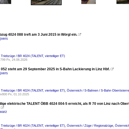
zug 4024 088 treft am 3 Juni 2015 in Wörgl ein.

jvers
/ Triebzüge / BR 4024 (TALENT, vierteiliger ET)
799 Px, 24.06.2026
052 steht am 29 September 2025 in S-Bahn Lackierung in Linz Hbf.

jvers
/ Triebzüge / BR 4024 (TALENT, vierteiliger ET)
,
Österreich / S-Bahnen / S-Bahn Oberösterre
x800 Px, 01.10.2025
eilige elektrische TALENT ÖBB 4024 004-5 erreicht, als R 70 von Linz nach Obe

warz
/ Triebzüge / BR 4024 (TALENT, vierteiliger ET)
,
Österreich / Züge / Regionalzüge
,
Österreic