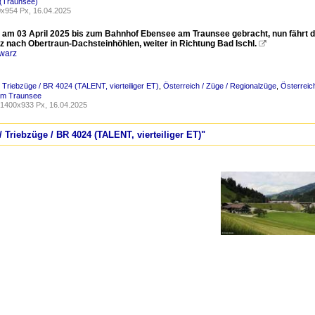
(Traunsee)
x954 Px, 16.04.2025
s am 03 April 2025 bis zum Bahnhof Ebensee am Traunsee gebracht, nun fährt de
nz nach Obertraun-Dachsteinhöhlen, weiter in Richtung Bad Ischl.

warz
/ Triebzüge / BR 4024 (TALENT, vierteiliger ET)
,
Österreich / Züge / Regionalzüge
,
Österreic
am Traunsee
1400x933 Px, 16.04.2025
/ Triebzüge / BR 4024 (TALENT, vierteiliger ET)"