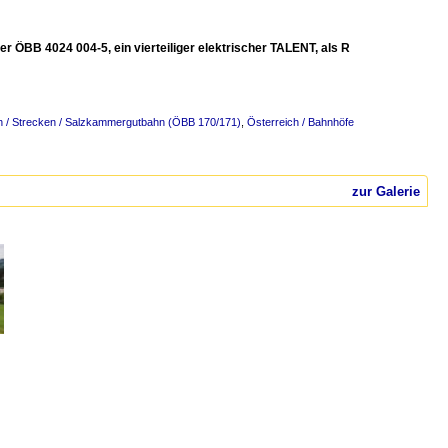
r ÖBB 4024 004-5, ein vierteiliger elektrischer TALENT, als R
h / Strecken / Salzkammergutbahn (ÖBB 170/171)
,
Österreich / Bahnhöfe
zur Galerie