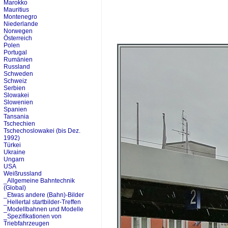
Marokko
Mauritius
Montenegro
Niederlande
Norwegen
Österreich
Polen
Portugal
Rumänien
Russland
Schweden
Schweiz
Serbien
Slowakei
Slowenien
Spanien
Tansania
Tschechien
Tschechoslowakei (bis Dez.
1992)
Türkei
Ukraine
Ungarn
USA
Weißrussland
_Allgemeine Bahntechnik
(Global)
_Etwas andere (Bahn)-Bilder
_Hellertal startbilder-Treffen
_Modellbahnen und Modelle
_Spezifikationen von
Triebfahrzeugen