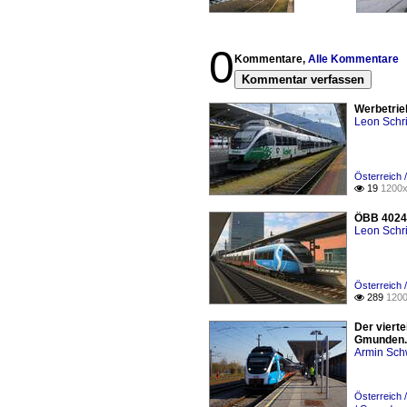
0
Kommentare,
Alle Kommentare
Kommentar verfassen
Werbetrieb
Leon Schri
Österreich 
19
1200x

ÖBB 4024 
Leon Schri
Österreich 
289
1200

Der viert
Gmunden.
Armin Sch
Österreich 