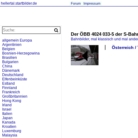
hellertal.startbilder.de
Forum
Impressum
Der ÖBB 4024 033-5 der S-Bahn
Bahnbilder, mal klassisch und mal ande
allgemein Europa
Argentinien
Österreich /
Belgien
Bosnien-Herzegowina
Brasilien
Bulgarien
China
Dänemark
Deutschland
Elfenbeinküste
Estland
Finnland
Frankreich
Großbritannien
Hong Kong
Irland
Israel
Italien
Japan
Kanada
Kroatien
Luxemburg
Malaysia