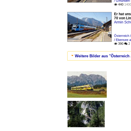
/ Gmunden 
440
1400

Er hat un
70 von Li
Armin Sch
Österreich 
/ Ebensee 
390

 2
Weitere Bilder aus "Österreich 