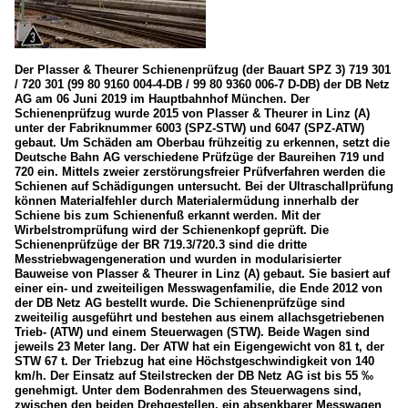
Der Plasser & Theurer Schienenprüfzug (der Bauart SPZ 3) 719 301
/ 720 301 (99 80 9160 004-4-DB / 99 80 9360 006-7 D-DB) der DB Netz
AG am 06 Juni 2019 im Hauptbahnhof München. Der
Schienenprüfzug wurde 2015 von Plasser & Theurer in Linz (A)
unter der Fabriknummer 6003 (SPZ-STW) und 6047 (SPZ-ATW)
gebaut. Um Schäden am Oberbau frühzeitig zu erkennen, setzt die
Deutsche Bahn AG verschiedene Prüfzüge der Baureihen 719 und
720 ein. Mittels zweier zerstörungsfreier Prüfverfahren werden die
Schienen auf Schädigungen untersucht. Bei der Ultraschallprüfung
können Materialfehler durch Materialermüdung innerhalb der
Schiene bis zum Schienenfuß erkannt werden. Mit der
Wirbelstromprüfung wird der Schienenkopf geprüft. Die
Schienenprüfzüge der BR 719.3/720.3 sind die dritte
Messtriebwagengeneration und wurden in modularisierter
Bauweise von Plasser & Theurer in Linz (A) gebaut. Sie basiert auf
einer ein- und zweiteiligen Messwagenfamilie, die Ende 2012 von
der DB Netz AG bestellt wurde. Die Schienenprüfzüge sind
zweiteilig ausgeführt und bestehen aus einem allachsgetriebenen
Trieb- (ATW) und einem Steuerwagen (STW). Beide Wagen sind
jeweils 23 Meter lang. Der ATW hat ein Eigengewicht von 81 t, der
STW 67 t. Der Triebzug hat eine Höchstgeschwindigkeit von 140
km/h. Der Einsatz auf Steilstrecken der DB Netz AG ist bis 55 ‰
genehmigt. Unter dem Bodenrahmen des Steuerwagens sind,
zwischen den beiden Drehgestellen, ein absenkbarer Messwagen