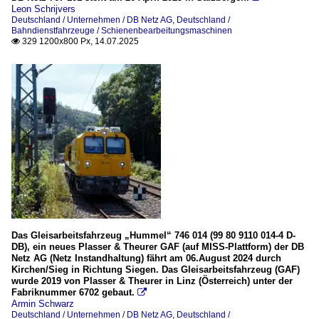
Leon Schrijvers
Deutschland / Unternehmen / DB Netz AG
,
Deutschland /
Bahndienstfahrzeuge / Schienenbearbeitungsmaschinen
329 1200x800 Px, 14.07.2025

Das Gleisarbeitsfahrzeug „Hummel“ 746 014 (99 80 9110 014-4 D-
DB), ein neues Plasser & Theurer GAF (auf MISS-Plattform) der DB
Netz AG (Netz Instandhaltung) fährt am 06.August 2024 durch
Kirchen/Sieg in Richtung Siegen. Das Gleisarbeitsfahrzeug (GAF)
wurde 2019 von Plasser & Theurer in Linz (Österreich) unter der
Fabriknummer 6702 gebaut.

Armin Schwarz
Deutschland / Unternehmen / DB Netz AG
,
Deutschland /