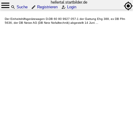
hellertal.startbilder.de
Suche
Registrieren
Login
Der Einheitshilfsgerätewagen D-DB 60 80 9927 057-1 der Gattung Ehg 388, ex DB Ffm
5636, der DB Netze AG (DB Netz Nofalltechnik) abgestellt 14 Juni ...