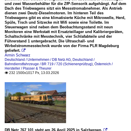
und zwei Wasserbehälter für die ZfP-Sensorik aufgehängt. Auf dem
Dach des Triebwagens sitzt ein Messstromabnehmer. Als Antrieb
dienen zwei Deutz-Dieselmotoren. Im hinteren Teil des
Triebwagens gibt es eine klimatisierte Küche mit Mikrowelle, Herd,
Spüle, Tisch und Sitzecke mit Wifi sowie eine Toilette. Im
Steuerwagen sind neben dem Beobachtungsstand mit neun
Monitoren eine Werkstatt mit Ersatzteillager und Kalibriergeräten,
Schaltschränke mit Messtechnik, vier Schlafabteile und der
Führerstand 1 untergebracht. Die Ultraschall- und
Wirbelstrommesstechnik wurde von der Firma PLR Magdeburg
geliefert.

Armin Schwarz
Deutschland / Unternehmen / DB Netz AG
,
Deutschland /
Bahndienstfahrzeuge / BR 719 / 720 (Schienenprüfzug)
,
Österreich /
Hersteller / Plasser & Theurer
232 1500x1017 Px, 13.03.2026

DB Netz 767 101 steht am 26 April 2025 in Salzbergen.
