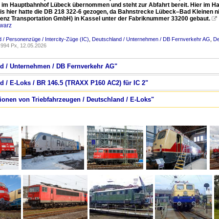
6 im Hauptbahnhof Lübeck übernommen und steht zur Abfahrt bereit. Hier im Ha
is hier hatte die DB 218 322-6 gezogen, da Bahnstrecke Lübeck–Bad Kleinen nic
enz Transportation GmbH) in Kassel unter der Fabriknummer 33200 gebaut.

warz
 / Personenzüge / Intercity-Züge (IC)
,
Deutschland / Unternehmen / DB Fernverkehr AG
,
De
994 Px, 12.05.2026
nd / Unternehmen / DB Fernverkehr AG"
d / E-Loks / BR 146.5 (TRAXX P160 AC2) für IC 2"
tionen von Triebfahrzeugen / Deutschland / E-Loks"