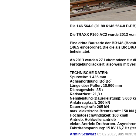
Die 146 564-0 (91 80 6146 564-0 D-DB)
Die TRAXX P160 AC2 wurde 2013 von 
Eine dritte Bauserie der BR146 (Bomba
146.5 eingeordnet. Die die als BR 146
beheimatet.
Ab 2013 wurden 27 Lokomotiven für die
Farbgebung lackiert, also weiß mit ve
TECHNISCHE DATEN:
Spurweite: 1.435 mm
Achsanordnung: Bo`Bo`
Länge über Puffer: 18.900 mm
Dienstgewicht: 85 t
Radsatzlast: 21,3 t
Nennleistung (Dauerleistung): 5.600 k
Anfahrzugkraft: 300 kN
Dauerzugkraft: 265 kN
max. elektrische Bremskraft: 150 kN (
Höchstgeschwindigkeit: 160 km/h
Antrieb: Hohlwellenantrieb
elektr. Antrieb: Drehstrom- Asynchron
Fahrdrahtspannung: 15 kV 16,7 Hz (tec
Armin Schwarz
05.02.2017, 985 Aufru