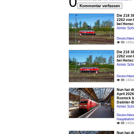
0
Kommentar verfassen
Die 218 3
2262 von 
bei Hensc
Armin Sch
Deutschland
99
1400x

Die 218 3
2262 von 
bei Hensc
Armin Sch
Deutschland
88
1400x

Nun hat d
April 202
Rostock b
Daimler-B
Armin Sch
Deutschland
Hauptbahnh
88
1400x

Nun hat d