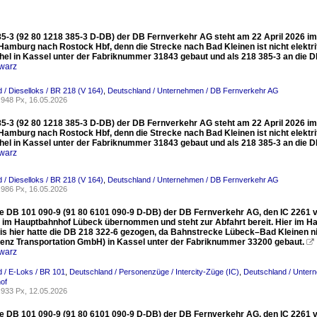
85-3 (92 80 1218 385-3 D-DB) der DB Fernverkehr AG steht am 22 April 2026 im
Hamburg nach Rostock Hbf, denn die Strecke nach Bad Kleinen ist nicht elektr
hel in Kassel unter der Fabriknummer 31843 gebaut und als 218 385-3 an die DB
warz
 / Dieselloks / BR 218 (V 164)
,
Deutschland / Unternehmen / DB Fernverkehr AG
948 Px, 16.05.2026
85-3 (92 80 1218 385-3 D-DB) der DB Fernverkehr AG steht am 22 April 2026 im
Hamburg nach Rostock Hbf, denn die Strecke nach Bad Kleinen ist nicht elektr
hel in Kassel unter der Fabriknummer 31843 gebaut und als 218 385-3 an die DB
warz
 / Dieselloks / BR 218 (V 164)
,
Deutschland / Unternehmen / DB Fernverkehr AG
986 Px, 16.05.2026
ie DB 101 090-9 (91 80 6101 090-9 D-DB) der DB Fernverkehr AG, den IC 2261
6 im Hauptbahnhof Lübeck übernommen und steht zur Abfahrt bereit. Hier im Ha
is hier hatte die DB 218 322-6 gezogen, da Bahnstrecke Lübeck–Bad Kleinen nic
enz Transportation GmbH) in Kassel unter der Fabriknummer 33200 gebaut.

warz
 / E-Loks / BR 101
,
Deutschland / Personenzüge / Intercity-Züge (IC)
,
Deutschland / Unter
of
933 Px, 12.05.2026
ie DB 101 090-9 (91 80 6101 090-9 D-DB) der DB Fernverkehr AG, den IC 2261