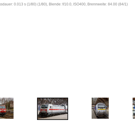
gsdauer: 0.013 s (1/80) (1/80), Blende: f/10.0, ISO400, Brennweite: 84.00 (84/1)