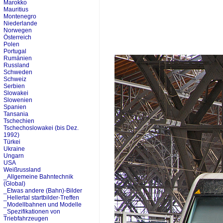
Marokko
Mauritius
Montenegro
Niederlande
Norwegen
Österreich
Polen
Portugal
Rumänien
Russland
Schweden
Schweiz
Serbien
Slowakei
Slowenien
Spanien
Tansania
Tschechien
Tschechoslowakei (bis Dez.
1992)
Türkei
Ukraine
Ungarn
USA
Weißrussland
_Allgemeine Bahntechnik
(Global)
_Etwas andere (Bahn)-Bilder
_Hellertal startbilder-Treffen
_Modellbahnen und Modelle
_Spezifikationen von
Triebfahrzeugen