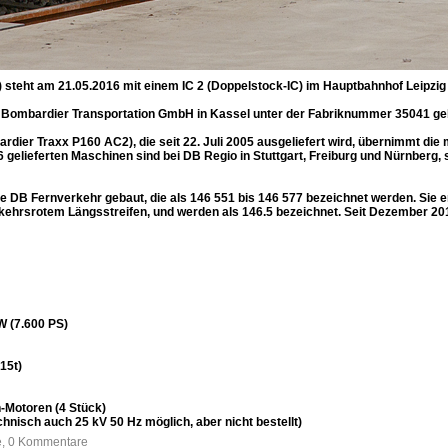
 steht am 21.05.2016 mit einem IC 2 (Doppelstock-IC) im Hauptbahnhof Leipzig z
Bombardier Transportation GmbH in Kassel unter der Fabriknummer 35041 ge
rdier Traxx P160 AC2), die seit 22. Juli 2005 ausgeliefert wird, übernimmt die 
.6 gelieferten Maschinen sind bei DB Regio in Stuttgart, Freiburg und Nürnberg
 DB Fernverkehr gebaut, die als 146 551 bis 146 577 bezeichnet werden. Sie en
rkehrsrotem Längsstreifen, und werden als 146.5 bezeichnet. Seit Dezember 2015
W (7.600 PS)
15t)
-Motoren (4 Stück)
hnisch auch 25 kV 50 Hz möglich, aber nicht bestellt)
fe, 0 Kommentare