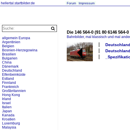
hellertal.startbilder.de
Forum
Impressum
Die 146 564-0 (91 80 6146 564-
Bahnbilder, mal klassisch und mal ande
allgemein Europa
Argentinien
Deutschland
Belgien
Bosnien-Herzegowina
Deutschland 
Brasilien
_Spezifikat
Bulgarien
China
Dänemark
Deutschland
Elfenbeinküste
Estland
Finnland
Frankreich
Großbritannien
Hong Kong
Irland
Israel
Italien
Japan
Kanada
Kroatien
Luxemburg
Malaysia