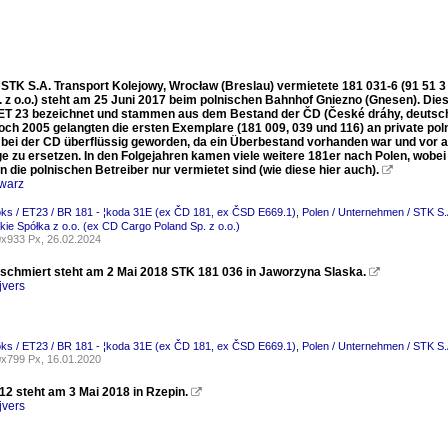
 STK S.A. Transport Kolejowy, Wrocław (Breslau) vermietete 181 031-6 (91 51 3
. z o.o.) steht am 25 Juni 2017 beim polnischen Bahnhof Gniezno (Gnesen). Di
ET 23 bezeichnet und stammen aus dem Bestand der ČD (České dráhy, deutsch
doch 2005 gelangten die ersten Exemplare (181 009, 039 und 116) an private 
 bei der CD überflüssig geworden, da ein Überbestand vorhanden war und vor 
ge zu ersetzen. In den Folgejahren kamen viele weitere 181er nach Polen, wob
n die polnischen Betreiber nur vermietet sind (wie diese hier auch).

warz
oks / ET23 / BR 181 - ¦koda 31E (ex ČD 181, ex ČSD E669.1)
,
Polen / Unternehmen / STK S.
kie Spółka z o.o. (ex CD Cargo Poland Sp. z o.o.)
x933 Px, 26.02.2024
rschmiert steht am 2 Mai 2018 STK 181 036 in Jaworzyna Slaska.

jvers
oks / ET23 / BR 181 - ¦koda 31E (ex ČD 181, ex ČSD E669.1)
,
Polen / Unternehmen / STK S.
x799 Px, 16.01.2020
12 steht am 3 Mai 2018 in Rzepin.

jvers