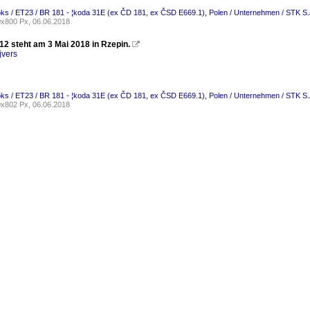
oks / ET23 / BR 181 - ¦koda 31E (ex ČD 181, ex ČSD E669.1)
,
Polen / Unternehmen / STK S.
x800 Px, 06.06.2018
12 steht am 3 Mai 2018 in Rzepin.

jvers
oks / ET23 / BR 181 - ¦koda 31E (ex ČD 181, ex ČSD E669.1)
,
Polen / Unternehmen / STK S.
x802 Px, 06.06.2018