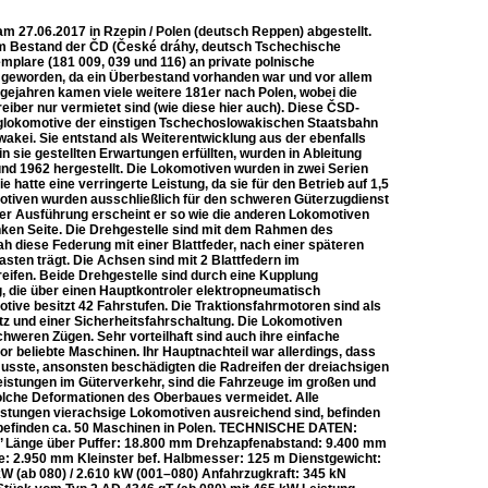
am 27.06.2017 in Rzepin / Polen (deutsch Reppen) abgestellt.
m Bestand der ČD (České dráhy, deutsch Tschechische
mplare (181 009, 039 und 116) an private polnische
 geworden, da ein Überbestand vorhanden war und vor allem
gejahren kamen viele weitere 181er nach Polen, wobei die
iber nur vermietet sind (wie diese hier auch). Diese ČSD-
zuglokomotive der einstigen Tschechoslowakischen Staatsbahn
ei. Sie entstand als Weiterentwicklung aus der ebenfalls
 sie gestellten Erwartungen erfüllten, wurden in Ableitung
und 1962 hergestellt. Die Lokomotiven wurden in zwei Serien
hatte eine verringerte Leistung, da sie für den Betrieb auf 1,5
otiven wurden ausschließlich für den schweren Güterzugdienst
 der Ausführung erscheint er so wie die anderen Lokomotiven
linken Seite. Die Drehgestelle sind mit dem Rahmen des
 diese Federung mit einer Blattfeder, nach einer späteren
ten trägt. Die Achsen sind mit 2 Blattfedern im
ifen. Beide Drehgestelle sind durch eine Kupplung
, die über einen Hauptkontroler elektropneumatisch
tive besitzt 42 Fahrstufen. Die Traktionsfahrmotoren sind als
tz und einer Sicherheitsfahrschaltung. Die Lokomotiven
hweren Zügen. Sehr vorteilhaft sind auch ihre einfache
vor beliebte Maschinen. Ihr Hauptnachteil war allerdings, dass
usste, ansonsten beschädigten die Radreifen der dreiachsigen
eistungen im Güterverkehr, sind die Fahrzeuge im großen und
solche Deformationen des Oberbaues vermeidet. Alle
eistungen vierachsige Lokomotiven ausreichend sind, befinden
t befinden ca. 50 Maschinen in Polen. TECHNISCHE DATEN:
o’ Länge über Puffer: 18.800 mm Drehzapfenabstand: 9.400 mm
: 2.950 mm Kleinster bef. Halbmesser: 125 m Dienstgewicht:
kW (ab 080) / 2.610 kW (001–080) Anfahrzugkraft: 345 kN