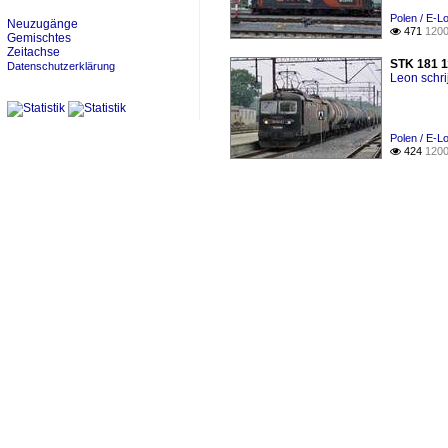
Polen / E-L
Neuzugänge
471
1200

Gemischtes
Zeitachse
STK 181 1
Datenschutzerklärung
Leon schri
Polen / E-L
424
1200
