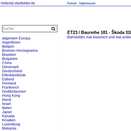
hellertal.startbilder.de
Forum
Impressum
ET23 / Baureihe 181 - Škoda 31
Bahnbilder, mal klassisch und mal ande
allgemein Europa
Argentinien
Belgien
Bosnien-Herzegowina
Brasilien
Bulgarien
China
Dänemark
Deutschland
Elfenbeinküste
Estland
Finnland
Frankreich
Großbritannien
Hong Kong
Irland
Israel
Italien
Japan
Kanada
Kroatien
Luxemburg
Malaysia