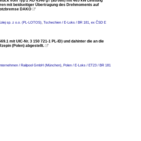
Stück vom Typ 2 AD 4346 gT (ab 080) mit 465 kW Leistung
oren mit beidseitiger Übertragung des Drehmoments auf
 Klotzbremse DAKO

Kolej sp. z o.o. (PL-LOTOS)
,
Tschechien / E-Loks / BR 181, ex ČSD E
9.1 mit UIC-Nr. 3 150 721-1 PL-ID) und dahinter die an die
zepin (Polen) abgestellt.

Unternehmen / Railpool GmbH (München)
,
Polen / E-Loks / ET23 / BR 181