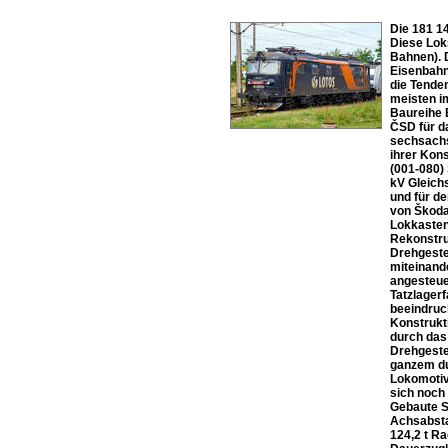
Die 181 14
Diese Lok
Bahnen). 
Eisenbahn
die Tende
meisten i
Baureihe 
ČSD für d
sechsachs
ihrer Kons
(001-080) 
kV Gleich
und für de
von Škoda 
Lokkasten
Rekonstru
Drehgeste
miteinand
angesteuer
Tatzlager
beeindruc
Konstrukti
durch das
Drehgeste
ganzem du
Lokomotiv
sich noch
Gebaute S
Achsabsta
124,2 t R