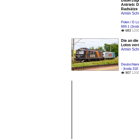
Dauerzugk
Antrieb: 
Radsätze 
Armin Sch
Polen / E-L
669.1 (¦kod
683
1200

Die an die
Lotos verm
Armin Sch
Deutschland
- ¦koda 31E
907
1200
