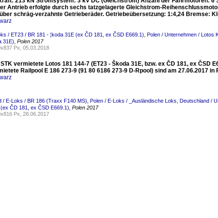
raft: 213 kN Stromsystem: 3 kV DC (Gleichstrom) Anzahl der Fahrmotoren: 6 
Der Antrieb erfolgte durch sechs tatzgelagerte Gleichstrom-Reihenschlussmot
über schräg-verzahnte Getrieberäder. Getriebeübersetzung: 1:4,24 Bremse:
warz
oks / ET23 / BR 181 - ¦koda 31E (ex ČD 181, ex ČSD E669.1)
,
Polen / Unternehmen / Lotos 
a 31E)
,
Polen 2017
x837 Px, 05.03.2018
 STK vermietete Lotos 181 144-7 (ET23 - Škoda 31E, bzw. ex ČD 181, ex ČSD E66
ietete Railpool E 186 273-9 (91 80 6186 273-9 D-Rpool) sind am 27.06.2017 in R
warz
 / E-Loks / BR 186 (Traxx F140 MS)
,
Polen / E-Loks / _Ausländische Loks
,
Deutschland / 
 (ex ČD 181, ex ČSD E669.1)
,
Polen 2017
x816 Px, 28.06.2017