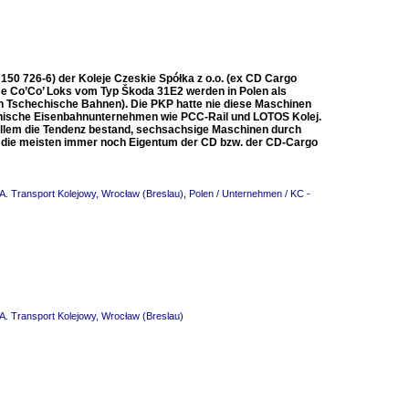
 150 726-6) der Koleje Czeskie Spółka z o.o. (ex CD Cargo
ese Co’Co’ Loks vom Typ Škoda 31E2 werden in Polen als
 Tschechische Bahnen). Die PKP hatte nie diese Maschinen
polnische Eisenbahnunternehmen wie PCC-Rail und LOTOS Kolej.
allem die Tendenz bestand, sechsachsige Maschinen durch
ei die meisten immer noch Eigentum der CD bzw. der CD-Cargo
A. Transport Kolejowy, Wrocław (Breslau)
,
Polen / Unternehmen / KC -
A. Transport Kolejowy, Wrocław (Breslau)