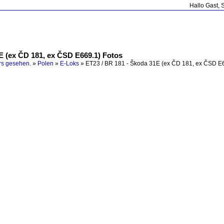
Hallo Gast, 
E (ex ČD 181, ex ČSD E669.1) Fotos
rs gesehen.
»
Polen
»
E-Loks
»
ET23 / BR 181 - Škoda 31E (ex ČD 181, ex ČSD E