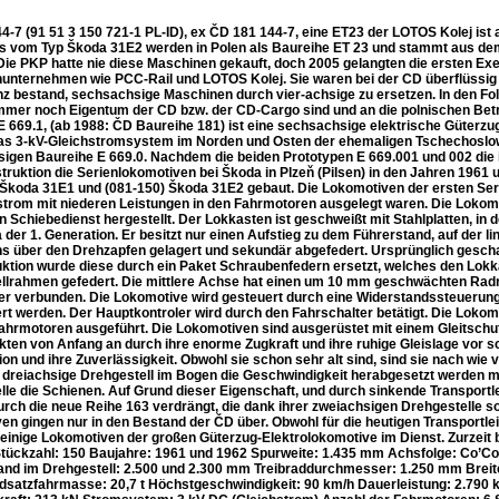
4-7 (91 51 3 150 721-1 PL-ID), ex ČD 181 144-7, eine ET23 der LOTOS Kolej ist 
s vom Typ Škoda 31E2 werden in Polen als Baureihe ET 23 und stammt aus de
Die PKP hatte nie diese Maschinen gekauft, doch 2005 gelangten die ersten Exe
unternehmen wie PCC-Rail und LOTOS Kolej. Sie waren bei der CD überflüssig
nz bestand, sechsachsige Maschinen durch vier-achsige zu ersetzen. In den Fol
mmer noch Eigentum der CD bzw. der CD-Cargo sind und an die polnischen Betre
E 669.1, (ab 1988: ČD Baureihe 181) ist eine sechsachsige elektrische Güter
as 3-kV-Gleichstromsystem im Norden und Osten der ehemaligen Tschechoslowak
igen Baureihe E 669.0. Nachdem die beiden Prototypen E 669.001 und 002 die in
truktion die Serienlokomotiven bei Škoda in Plzeň (Pilsen) in den Jahren 1961 
Škoda 31E1 und (081-150) Škoda 31E2 gebaut. Die Lokomotiven der ersten Serie 
strom mit niederen Leistungen in den Fahrmotoren ausgelegt waren. Die Lokom
n Schiebedienst hergestellt. Der Lokkasten ist geschweißt mit Stahlplatten, in
der 1. Generation. Er besitzt nur einen Aufstieg zu dem Führerstand, auf der 
s über den Drehzapfen gelagert und sekundär abgefedert. Ursprünglich geschah
ktion wurde diese durch ein Paket Schraubenfedern ersetzt, welches den Lokkas
llrahmen gefedert. Die mittlere Achse hat einen um 10 mm geschwächten Radre
er verbunden. Die Lokomotive wird gesteuert durch eine Widerstandssteuerung
t werden. Der Hauptkontroler wird durch den Fahrschalter betätigt. Die Lokomo
fahrmotoren ausgeführt. Die Lokomotiven sind ausgerüstet mit einem Gleitschu
kten von Anfang an durch ihre enorme Zugkraft und ihre ruhige Gleislage vor sc
on und ihre Zuverlässigkeit. Obwohl sie schon sehr alt sind, sind sie nach wie 
 dreiachsige Drehgestell im Bogen die Geschwindigkeit herabgesetzt werden m
lle die Schienen. Auf Grund dieser Eigenschaft, und durch sinkende Transportl
rch die neue Reihe 163 verdrängt, die dank ihrer zweiachsigen Drehgestelle 
en gingen nur in den Bestand der ČD über. Obwohl für die heutigen Transportl
 einige Lokomotiven der großen Güterzug-Elektrolokomotive im Dienst. Zurzei
tückzahl: 150 Baujahre: 1961 und 1962 Spurweite: 1.435 mm Achsfolge: Co’C
nd im Drehgestell: 2.500 und 2.300 mm Treibraddurchmesser: 1.250 mm Breite
adsatzfahrmasse: 20,7 t Höchstgeschwindigkeit: 90 km/h Dauerleistung: 2.790 