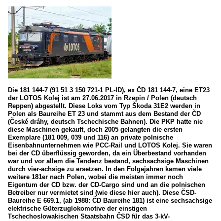
Die 181 144-7 (91 51 3 150 721-1 PL-ID), ex ČD 181 144-7, eine ET23
der LOTOS Kolej ist am 27.06.2017 in Rzepin / Polen (deutsch
Reppen) abgestellt. Diese Loks vom Typ Škoda 31E2 werden in
Polen als Baureihe ET 23 und stammt aus dem Bestand der ČD
(České dráhy, deutsch Tschechische Bahnen). Die PKP hatte nie
diese Maschinen gekauft, doch 2005 gelangten die ersten
Exemplare (181 009, 039 und 116) an private polnische
Eisenbahnunternehmen wie PCC-Rail und LOTOS Kolej. Sie waren
bei der CD überflüssig geworden, da ein Überbestand vorhanden
war und vor allem die Tendenz bestand, sechsachsige Maschinen
durch vier-achsige zu ersetzen. In den Folgejahren kamen viele
weitere 181er nach Polen, wobei die meisten immer noch
Eigentum der CD bzw. der CD-Cargo sind und an die polnischen
Betreiber nur vermietet sind (wie diese hier auch). Diese ČSD-
Baureihe E 669.1, (ab 1988: ČD Baureihe 181) ist eine sechsachsige
elektrische Güterzuglokomotive der einstigen
Tschechoslowakischen Staatsbahn ČSD für das 3-kV-