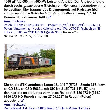
4346 gT (ab 080) mit 465 kW Leistung Antrieb: Der Antrieb erfolgte
durch sechs tatzgelagerte Gleichstrom-Reihenschlussmotoren mit
beidseitiger Übertragung des Drehmoments auf Radsätze über
schräg-verzahnte Getrieberäder. Getriebeübersetzung: 1:4,24
Bremse: Klotzbremse DAKO

Armin Schwarz
Polen / E-Loks / ET23 / BR 181 - ¦koda 31E (ex ČD 181, ex ČSD E669.1)
,
Polen / Unternehmen / Lotos Kolej sp. z o.o. (PL-LOTOS)
,
Tschechien / E-
Loks / BR 181, ex ČSD E 669.1 (¦koda 31E)
,
Polen 2017
684 1200x837 Px, 05.03.2018

Die an die STK vermietete Lotos 181 144-7 (ET23 - Škoda 31E, bzw.
ex ČD 181, ex ČSD E669.1 mit UIC-Nr. 3 150 721-1 PL-ID) und
dahinter die an die Lotos vermietete Railpool E 186 273-9 (91 80
6186 273-9 D-Rpool) sind am 27.06.2017 in Rzepin (Polen)
abgestellt.

Armin Schwarz
Deutschland / E-Loks / BR 186 (Traxx F140 MS)
,
Polen / E-Loks /