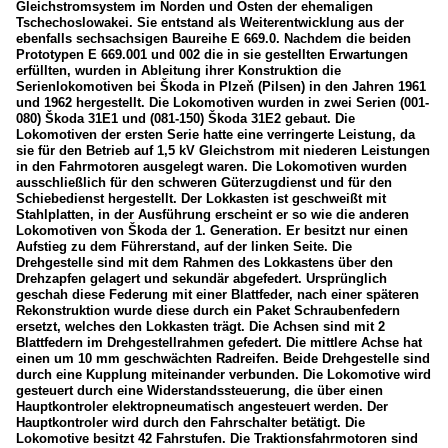
Gleichstromsystem im Norden und Osten der ehemaligen
Tschechoslowakei. Sie entstand als Weiterentwicklung aus der
ebenfalls sechsachsigen Baureihe E 669.0. Nachdem die beiden
Prototypen E 669.001 und 002 die in sie gestellten Erwartungen
erfüllten, wurden in Ableitung ihrer Konstruktion die
Serienlokomotiven bei Škoda in Plzeň (Pilsen) in den Jahren 1961
und 1962 hergestellt. Die Lokomotiven wurden in zwei Serien (001-
080) Škoda 31E1 und (081-150) Škoda 31E2 gebaut. Die
Lokomotiven der ersten Serie hatte eine verringerte Leistung, da
sie für den Betrieb auf 1,5 kV Gleichstrom mit niederen Leistungen
in den Fahrmotoren ausgelegt waren. Die Lokomotiven wurden
ausschließlich für den schweren Güterzugdienst und für den
Schiebedienst hergestellt. Der Lokkasten ist geschweißt mit
Stahlplatten, in der Ausführung erscheint er so wie die anderen
Lokomotiven von Škoda der 1. Generation. Er besitzt nur einen
Aufstieg zu dem Führerstand, auf der linken Seite. Die
Drehgestelle sind mit dem Rahmen des Lokkastens über den
Drehzapfen gelagert und sekundär abgefedert. Ursprünglich
geschah diese Federung mit einer Blattfeder, nach einer späteren
Rekonstruktion wurde diese durch ein Paket Schraubenfedern
ersetzt, welches den Lokkasten trägt. Die Achsen sind mit 2
Blattfedern im Drehgestellrahmen gefedert. Die mittlere Achse hat
einen um 10 mm geschwächten Radreifen. Beide Drehgestelle sind
durch eine Kupplung miteinander verbunden. Die Lokomotive wird
gesteuert durch eine Widerstandssteuerung, die über einen
Hauptkontroler elektropneumatisch angesteuert werden. Der
Hauptkontroler wird durch den Fahrschalter betätigt. Die
Lokomotive besitzt 42 Fahrstufen. Die Traktionsfahrmotoren sind