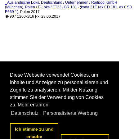
_Ausländische Loks
,
Deutschland / Unternehmen / Railpool GmbH
(München)
,
Polen / E-Loks / ET23 / BR 181 - ¦koda 31E (ex ČD 181, ex ČSD
E669.1)
,
Polen 2017
907 1200x816 Px, 28.06.2017

Diese Webseite verwendet Cookies, um
Inhalte und Anzeigen zu personalisieren und
Zugriffe zu analysieren. Mit der Nutzung
stimmen Sie der Verwendung von Cookies
zu. Mehr erfahren:
Datenschutz
,
Personalisierte Werbung
Ich stimme zu und
erlaube