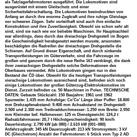
als Tatzlagerfahrmotoren ausgeführt. Die Lokomotiven sind
ausgerüstet mit einem Gleitschutz und einer
Sicherheitsfahrschaltung. Die Lokomotiven beeindruckten von
Anfang an durch ihre enorme Zugkraft und ihre ruhige Gleislage
vor schweren Zügen. Sehr vorteilhaft sind auch ihre einfache
Konstruktion und ihre Zuverlässigkeit. Obwohl sie schon sehr alt
sind, sind sie nach wie vor beliebte Maschinen. Ihr Hauptnachteil
war allerdings, dass durch das dreiachsige Drehgestell im Bogen
die Geschwindigkeit herabgesetzt werden musste, ansonsten
beschädigten die Radreifen der dreiachsigen Drehgestelle die
Schienen. Auf Grund dieser Eigenschaft, und durch sinkende
Transportleistungen im Güterverkehr, sind die Fahrzeuge im
großen und ganzem durch die neue Reihe 163 verdrängt, die dank
ihrer zweiachsigen Drehgestelle solche Deformationen des
Oberbaues vermeidet. Alle Lokomotiven gingen nur in den
Bestand der ČD über. Obwohl für die heutigen Transportleistungen
vierachsige Lokomotiven ausreichend sind, befinden sich noch
einige Lokomotiven der großen Güterzug-Elektrolokomotive im
Dienst. Zurzeit befinden ca. 50 Maschinen in Polen. TECHNISCHE
DATEN: Gebaute Stückzahl: 150 Baujahre: 1961 und 1962
Spurweite: 1.435 mm Achsfolge: Co’Co’ Länge über Puffer: 18.800
mm Drehzapfenabstand: 9.400 mm Achsabstand im Drehgestell:
2.500 und 2.300 mm Treibraddurchmesser: 1.250 mm Breite: 2.950
mm Kleinster bef. Halbmesser: 125 m Dienstgewicht: 124,2 t
Radsatzfahrmasse: 20,7 t Höchstgeschwindigkeit: 90 km/h
Dauerleistung: 2.790 kW (ab 080) / 2.610 kW (001–080)
Anfahrzugkraft: 345 kN Dauerzugkraft: 213 kN Stromsystem: 3 kV
DC (Gleichstrom) Anzahl der Fahrmotoren: 6 Stück vom Typ 2 AD