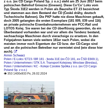
2024
z o.o. (ex CD Cargo Poland Sp. z o.o.) steht am 25 Juni 2017 beim
polnischen Bahnhof Gniezno (Gnesen). Diese Co’Co’ Loks vom
Typ Škoda 31E2 werden in Polen als Baureihe ET 23 bezeichnet
und stammen aus dem Bestand der ČD (České dráhy, deutsch
Tschechische Bahnen). Die PKP hatte nie diese Maschinen gekauft,
doch 2005 gelangten die ersten Exemplare (181 009, 039 und 116)
an private polnische Eisenbahnunternehmen wie PCC-Rail und
LOTOS Kolej. Sie waren bei der CD überflüssig geworden, da ein
Überbestand vorhanden war und vor allem die Tendenz bestand,
sechsachsige Maschinen durch vierachsige zu ersetzen. In den
Folgejahren kamen viele weitere 181er nach Polen, wobei die
meisten immer noch Eigentum der CD bzw. der CD-Cargo sind
und an die polnischen Betreiber nur vermietet sind (wie diese hier
auch).

Armin Schwarz
Polen / E-Loks / ET23 / BR 181 - ¦koda 31E (ex ČD 181, ex ČSD E669.1)
,
Polen / Unternehmen / STK S.A. Transport Kolejowy, Wrocław (Breslau)
,
Polen / Unternehmen / KC - Koleje Czeskie Spółka z o.o. (ex CD Cargo
Poland Sp. z o.o.)
353 1400x933 Px, 26.02.2024
