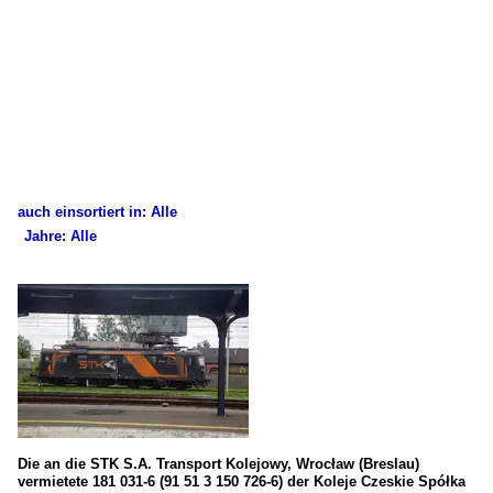
auch einsortiert in: Alle
Jahre: Alle
×
×
Alle Kategorien
Alle Jahre
Polen
2010
E-Loks
2018
ET23 / BR 181 - Škoda 31E (ex ČD 181, ex ČSD E669.1)
2020
Unternehmen
2020
Die an die STK S.A. Transport Kolejowy, Wrocław (Breslau)
vermietete 181 031-6 (91 51 3 150 726-6) der Koleje Czeskie Spółka
KC - Koleje Czeskie Spółka z o.o. (ex CD Cargo Poland Sp.