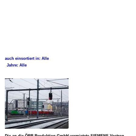
auch einsortiert in: Alle
Jahre: Alle
×
×
Alle Kategorien
Alle Jahre
Deutschland
2020
E-Loks
2025
BR 193 (SIEMENS Vectron MS)
Österreich
Die an die ÖBB-Produktion GmbH vermietete SIEMENS Vectron