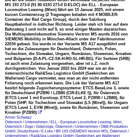
Unternehmen
MS 193 273-0 (91 80 6193 273-0 D-ELOC) der ELL - European
Locomotive Leasing (Wien) fährt am 15 Januar 2025, mit einem
ELL - European Locomotive Leasing, Wien
kurzen Containerzug (2 Tragwagen beladen mit 4 MOBILER-
Container der Rail Cargo Group), durch den Salzburg
ÖBB-Produktion GmbH
Hauptbahnhof in östlicher Richtung. Leider steh ich hier auf dem
Bahnsteig 1 und nicht auf 9, so sind einiger Masten dazwischen.
Die Multisystemlokomotive Siemens Vectron MS wurde 2016 von
Züge
SIEMENS Mobilitiy in München-Allach unter der Fabriknummer
22034 gebaut. Sie wurde in der Variante MS A17 ausgeführt und
Güterzüge
hat so die Zulassungen für Deutschland, Österreich, Polen,
Tschechien, die Slowakei, Ungarn, Rumänien, Slowenien, Kroatien
und Bulgarien (D-A-PL-CZ-SK-H-RO-SL-HR-BG). Für Serbien (SRB)
ist auch eine Zulassung vorgesehen, aber ist z.Z. noch
durchgestrichen. Von Januar 2022 bis 2024 war sie an die
österreichische Rail&Sea Logistics GmbH (Seekirchen am
Wallersee) Cargo vermietet, was man an der nicht entfernten
Folierung noch erkennen kann. Die Lok der Variante MS A17
besitzt folgende Zugsicherungssysteme: ETCS BaseLine 3, sowie
für Deutschland (PZB90 / LZB80 (CIR-ELKE I)), für Österreich
(ETCS Level 1 mit Euroloop, ETCS Level 2, PZB90 / LZB80), für
Polen (SHP, für Tschechien und Slowakei (LS (Mirel)), für Ungarn
(ETCS Level 1, EVM (Mirel)), sowie für Rumänien, Slowenien und
Kroatien (PZB90)

Armin Schwarz
Österreich / Unternehmen / ELL - European Locomotive Leasing, Wien
,
Österreich / Züge / Güterzüge
,
Österreich / Unternehmen / ÖBB-Produktion
GmbH
,
Deutschland / E-Loks / BR 193 (SIEMENS Vectron MS)
,
Österreich /
Unternehmen / Rail&Sea Logistics GmbH (Seekirchen am Wallersee)