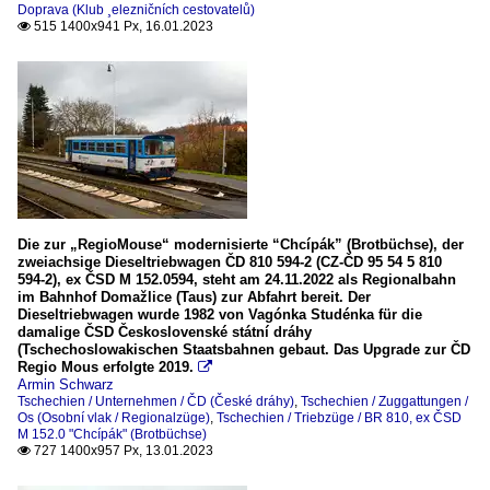
Doprava (Klub ¸elezničních cestovatelů)
515 1400x941 Px, 16.01.2023

Die zur „RegioMouse“ modernisierte “Chcípák” (Brotbüchse), der
zweiachsige Dieseltriebwagen ČD 810 594-2 (CZ-ČD 95 54 5 810
594-2), ex ČSD M 152.0594, steht am 24.11.2022 als Regionalbahn
im Bahnhof Domažlice (Taus) zur Abfahrt bereit. Der
Dieseltriebwagen wurde 1982 von Vagónka Studénka für die
damalige ČSD Československé státní dráhy
(Tschechoslowakischen Staatsbahnen gebaut. Das Upgrade zur ČD
Regio Mous erfolgte 2019.

Armin Schwarz
Tschechien / Unternehmen / ČD (České dráhy)
,
Tschechien / Zuggattungen /
Os (Osobní vlak / Regionalzüge)
,
Tschechien / Triebzüge / BR 810, ex ČSD
M 152.0 "Chcípák" (Brotbüchse)
727 1400x957 Px, 13.01.2023
