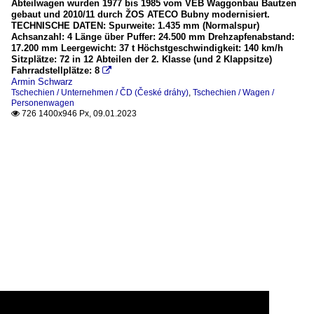
Abteilwagen wurden 1977 bis 1985 vom VEB Waggonbau Bautzen
gebaut und 2010/11 durch ŽOS ATECO Bubny modernisiert.
TECHNISCHE DATEN: Spurweite: 1.435 mm (Normalspur)
Achsanzahl: 4 Länge über Puffer: 24.500 mm Drehzapfenabstand:
17.200 mm Leergewicht: 37 t Höchstgeschwindigkeit: 140 km/h
Sitzplätze: 72 in 12 Abteilen der 2. Klasse (und 2 Klappsitze)
Fahrradstellplätze: 8

Armin Schwarz
Tschechien / Unternehmen / ČD (České dráhy)
,
Tschechien / Wagen /
Personenwagen
726 1400x946 Px, 09.01.2023
