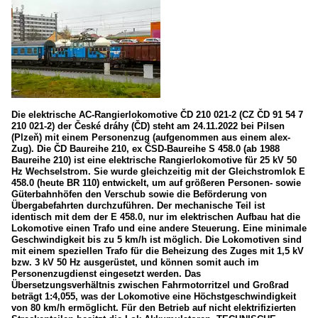
Die elektrische AC-Rangierlokomotive ČD 210 021-2 (CZ ČD 91 54 7
210 021-2) der České dráhy (ČD) steht am 24.11.2022 bei Pilsen
(Plzeň) mit einem Personenzug (aufgenommen aus einem alex-
Zug). Die ČD Baureihe 210, ex ČSD-Baureihe S 458.0 (ab 1988
Baureihe 210) ist eine elektrische Rangierlokomotive für 25 kV 50
Hz Wechselstrom. Sie wurde gleichzeitig mit der Gleichstromlok E
458.0 (heute BR 110) entwickelt, um auf größeren Personen- sowie
Güterbahnhöfen den Verschub sowie die Beförderung von
Übergabefahrten durchzuführen. Der mechanische Teil ist
identisch mit dem der E 458.0, nur im elektrischen Aufbau hat die
Lokomotive einen Trafo und eine andere Steuerung. Eine minimale
Geschwindigkeit bis zu 5 km/h ist möglich. Die Lokomotiven sind
mit einem speziellen Trafo für die Beheizung des Zuges mit 1,5 kV
bzw. 3 kV 50 Hz ausgerüstet, und können somit auch im
Personenzugdienst eingesetzt werden. Das
Übersetzungsverhältnis zwischen Fahrmotorritzel und Großrad
beträgt 1:4,055, was der Lokomotive eine Höchstgeschwindigkeit
von 80 km/h ermöglicht. Für den Betrieb auf nicht elektrifizierten