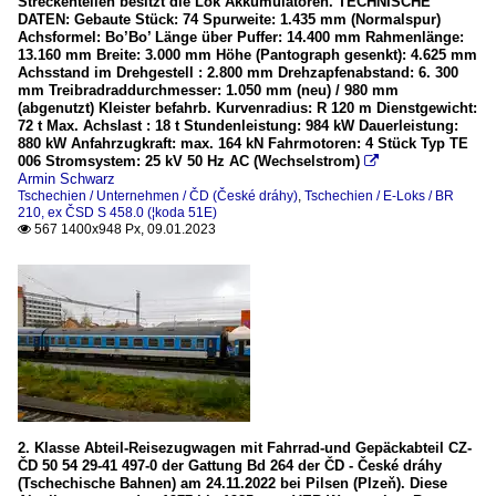
Streckenteilen besitzt die Lok Akkumulatoren. TECHNISCHE
DATEN: Gebaute Stück: 74 Spurweite: 1.435 mm (Normalspur)
Achsformel: Bo’Bo’ Länge über Puffer: 14.400 mm Rahmenlänge:
13.160 mm Breite: 3.000 mm Höhe (Pantograph gesenkt): 4.625 mm
Achsstand im Drehgestell : 2.800 mm Drehzapfenabstand: 6. 300
mm Treibradraddurchmesser: 1.050 mm (neu) / 980 mm
(abgenutzt) Kleister befahrb. Kurvenradius: R 120 m Dienstgewicht:
72 t Max. Achslast : 18 t Stundenleistung: 984 kW Dauerleistung:
880 kW Anfahrzugkraft: max. 164 kN Fahrmotoren: 4 Stück Typ TE
006 Stromsystem: 25 kV 50 Hz AC (Wechselstrom)

Armin Schwarz
Tschechien / Unternehmen / ČD (České dráhy)
,
Tschechien / E-Loks / BR
210, ex ČSD S 458.0 (¦koda 51E)
567 1400x948 Px, 09.01.2023

2. Klasse Abteil-Reisezugwagen mit Fahrrad-und Gepäckabteil CZ-
ČD 50 54 29-41 497-0 der Gattung Bd 264 der ČD - České dráhy
(Tschechische Bahnen) am 24.11.2022 bei Pilsen (Plzeň). Diese