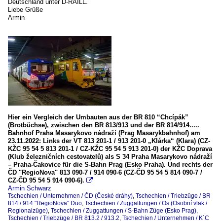
Deutschland unter D-RAILL.
Liebe Grüße
Armin
Hier ein Vergleich der Umbauten aus der BR 810 “Chcípák”
(Brotbüchse), zwischen den BR 813/913 und der BR 814/914.....
Bahnhof Praha Masarykovo nádraží (Prag Masarykbahnhof) am
23.11.2022: Links der VT 813 201-1 / 913 201-0 „Klárka“ (Klara) (CZ-
KŽC 95 54 5 813 201-1 / CZ-KŽC 95 54 5 913 201-0) der KŽC Doprava
(Klub železničních cestovatelů) als S 34 Praha Masarykovo nádraží
– Praha-Čakovice für die S-Bahn Prag (Esko Praha). Und rechts der
ČD "RegioNova" 813 090-7 / 914 090-6 (CZ-ČD 95 54 5 814 090-7 /
CZ-ČD 95 54 5 914 090-6).

Armin Schwarz
Tschechien / Unternehmen / ČD (České dráhy)
,
Tschechien / Triebzüge / BR
814 / 914 "RegioNova" Duo
,
Tschechien / Zuggattungen / Os (Osobní vlak /
Regionalzüge)
,
Tschechien / Zuggattungen / S-Bahn Züge (Esko Prag)
,
Tschechien / Triebzüge / BR 813.2 / 913.2
,
Tschechien / Unternehmen / K´C