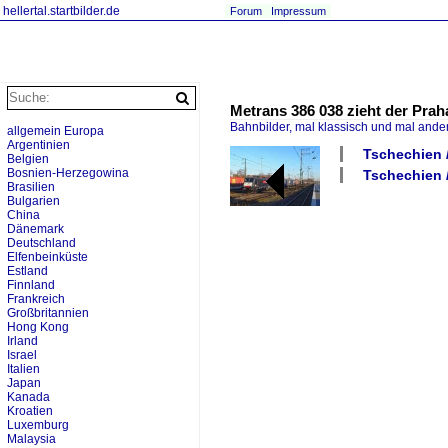
hellertal.startbilder.de
Forum
Impressum
Metrans 386 038 zieht der Pr
Bahnbilder, mal klassisch und mal ande
allgemein Europa
Argentinien
Tschechien 
Belgien
Bosnien-Herzegowina
Tschechien 
Brasilien
Bulgarien
China
Dänemark
Deutschland
Elfenbeinküste
Estland
Finnland
Frankreich
Großbritannien
Hong Kong
Irland
Israel
Italien
Japan
Kanada
Kroatien
Luxemburg
Malaysia