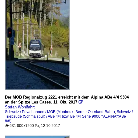
Der MOB Regionalzug 2221 erreicht mit dem Alpina ABe 4/4 9304
an der Spitze Les Cases. 11. Okt. 2017

Stefan Wohlfahrt
Schweiz / Privatbahnen / MOB (Montreux–Berner Oberland-Bahn)
,
Schweiz /
Triebzüge (Schmalspur) / ABe 4/4 bzw. Be 4/4 Serie 9000 " ALPINA"(ABe
8/8)
631 800x1200 Px, 12.10.2017
