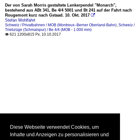
Der von Sarah Morris gestaltete Lenkerpendel "Monarch",
bestehend aus ABt 341, Be 4/4 5001 und Bt 241 auf der Fahrt nach
Rougemont kurz nach Gstaad. 10. Okt. 2017

Stefan Wohlfahrt
Schweiz / Privatbahnen / MOB (Montreux–Berner Oberland-Bahn)
,
Schweiz /
Triebzüge (Schmalspur) / Be 4/4 (MOB - 1.000 mm)
621 1200x815 Px, 10.10.2017

Diese Webseite verwendet Cookies, um
Inhalte und Anzeigen zu personalisieren und