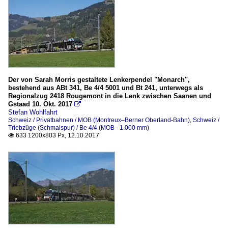
Der von Sarah Morris gestaltete Lenkerpendel "Monarch",
bestehend aus ABt 341, Be 4/4 5001 und Bt 241, unterwegs als
Regionalzug 2418 Rougemont in die Lenk zwischen Saanen und
Gstaad 10. Okt. 2017

Stefan Wohlfahrt
Schweiz / Privatbahnen / MOB (Montreux–Berner Oberland-Bahn)
,
Schweiz /
Triebzüge (Schmalspur) / Be 4/4 (MOB - 1.000 mm)
633 1200x803 Px, 12.10.2017
