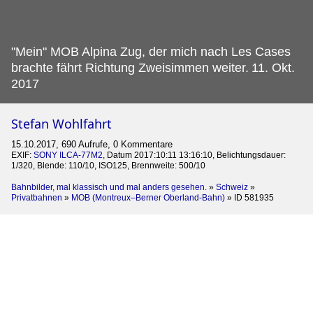
"Mein" MOB Alpina Zug, der mich nach Les Cases
brachte fährt Richtung Zweisimmen weiter.
11. Okt.
2017
Stefan Wohlfahrt
15.10.2017, 690 Aufrufe, 0 Kommentare
EXIF:
SONY ILCA-77M2
, Datum 2017:10:11 13:16:10, Belichtungsdauer:
1/320, Blende: 110/10, ISO125, Brennweite: 500/10
Bahnbilder, mal klassisch und mal anders gesehen.
»
Schweiz
»
Privatbahnen
»
MOB (Montreux–Berner Oberland-Bahn)
»
ID 581935