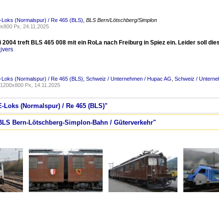
-Loks (Normalspur) / Re 465 (BLS)
,
BLS Bern/Lötschberg/Simplon
x800 Px, 24.11.2025
2004 treft BLS 465 008 mit ein RoLa nach Freiburg in Spiez ein. Leider soll di
jvers
-Loks (Normalspur) / Re 465 (BLS)
,
Schweiz / Unternehmen / Hupac AG
,
Schweiz / Untern
1200x800 Px, 14.11.2025
E-Loks (Normalspur) / Re 465 (BLS)"
 BLS Bern-Lötschberg-Simplon-Bahn / Güterverkehr"