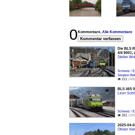
0
Kommentare,
Alle Kommentare
Kommentar verfassen
Die BLS R
4/4 8001,
Stefan Woh
Schweiz / E
Simplon-Bah
211
1400

BLS 465 0
Leon Schri
Schweiz / E
261
1200

2025-04-0
Olivier Viet