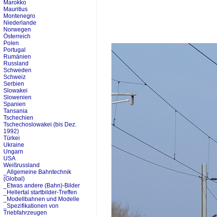
Marokko
Mauritius
Montenegro
Niederlande
Norwegen
Österreich
Polen
Portugal
Rumänien
Russland
Schweden
Schweiz
Serbien
Slowakei
Slowenien
Spanien
Tansania
Tschechien
Tschechoslowakei (bis Dez.
1992)
Türkei
Ukraine
Ungarn
USA
Weißrussland
_Allgemeine Bahntechnik
(Global)
_Etwas andere (Bahn)-Bilder
_Hellertal startbilder-Treffen
_Modellbahnen und Modelle
_Spezifikationen von
Triebfahrzeugen