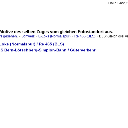
Hallo Gast, 
 Motive des selben Zuges vom gleichen Fotostandort aus.
rs gesehen.
»
Schweiz
»
E-Loks (Normalspur)
»
Re 465 (BLS)
»
BLS: Gleich drei 
Loks (Normalspur) / Re 465 (BLS)
LS Bern-Lötschberg-Simplon-Bahn / Güterverkehr