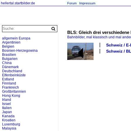
hellertal.startbilder.de
Forum
Impressum
BLS: Gleich drei verschiedene
Bahnbilder, mal klassisch und mal ande
allgemein Europa
Argentinien
Schweiz / E-
Belgien
Bosnien-Herzegowina
Schweiz / B
Brasilien
Bulgarien
China
Dänemark
Deutschland
Elfenbeinküste
Estland
Finnland
Frankreich
Großbritannien
Hong Kong
Irland
Israel
Italien
Japan
Kanada
Kroatien
Luxemburg
Malaysia