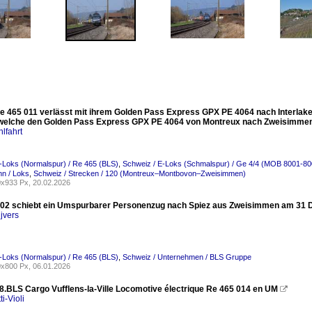
e 465 011 verlässt mit ihrem Golden Pass Express GPX PE 4064 nach Interlak
 welche den Golden Pass Express GPX PE 4064 von Montreux nach Zweisimmen
lfahrt
-Loks (Normalspur) / Re 465 (BLS)
,
Schweiz / E-Loks (Schmalspur) / Ge 4/4 (MOB 8001-80
n / Loks
,
Schweiz / Strecken / 120 (Montreux–Montbovon–Zweisimmen)
x933 Px, 20.02.2026
02 schiebt ein Umspurbarer Personenzug nach Spiez aus Zweisimmen am 31 
jvers
-Loks (Normalspur) / Re 465 (BLS)
,
Schweiz / Unternehmen / BLS Gruppe
x800 Px, 06.01.2026
8.BLS Cargo Vufflens-la-Ville Locomotive électrique Re 465 014 en UM

ti-Violi