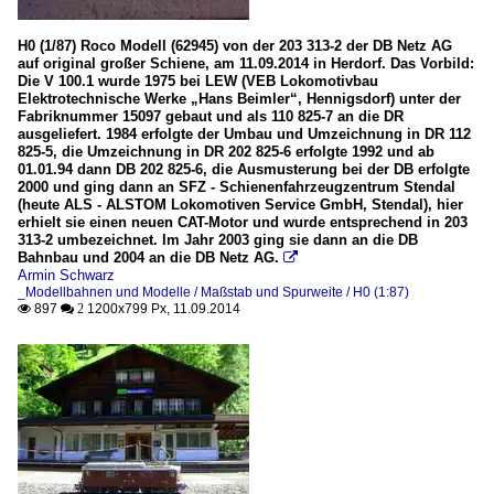
H0 (1/87) Roco Modell (62945) von der 203 313-2 der DB Netz AG
auf original großer Schiene, am 11.09.2014 in Herdorf. Das Vorbild:
Die V 100.1 wurde 1975 bei LEW (VEB Lokomotivbau
Elektrotechnische Werke „Hans Beimler“, Hennigsdorf) unter der
Fabriknummer 15097 gebaut und als 110 825-7 an die DR
ausgeliefert. 1984 erfolgte der Umbau und Umzeichnung in DR 112
825-5, die Umzeichnung in DR 202 825-6 erfolgte 1992 und ab
01.01.94 dann DB 202 825-6, die Ausmusterung bei der DB erfolgte
2000 und ging dann an SFZ - Schienenfahrzeugzentrum Stendal
(heute ALS - ALSTOM Lokomotiven Service GmbH, Stendal), hier
erhielt sie einen neuen CAT-Motor und wurde entsprechend in 203
313-2 umbezeichnet. Im Jahr 2003 ging sie dann an die DB
Bahnbau und 2004 an die DB Netz AG.

Armin Schwarz
_Modellbahnen und Modelle / Maßstab und Spurweite / H0 (1:87)
897
1200x799 Px, 11.09.2014

 2