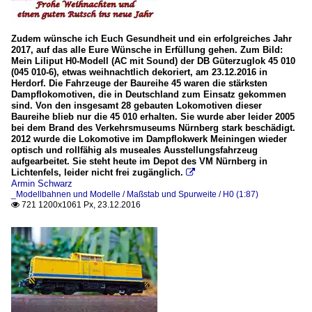
Zudem wünsche ich Euch Gesundheit und ein erfolgreiches Jahr
2017, auf das alle Eure Wünsche in Erfüllung gehen. Zum Bild:
Mein Liliput H0-Modell (AC mit Sound) der DB Güterzuglok 45 010
(045 010-6), etwas weihnachtlich dekoriert, am 23.12.2016 in
Herdorf. Die Fahrzeuge der Baureihe 45 waren die stärksten
Dampflokomotiven, die in Deutschland zum Einsatz gekommen
sind. Von den insgesamt 28 gebauten Lokomotiven dieser
Baureihe blieb nur die 45 010 erhalten. Sie wurde aber leider 2005
bei dem Brand des Verkehrsmuseums Nürnberg stark beschädigt.
2012 wurde die Lokomotive im Dampflokwerk Meiningen wieder
optisch und rollfähig als museales Ausstellungsfahrzeug
aufgearbeitet. Sie steht heute im Depot des VM Nürnberg in
Lichtenfels, leider nicht frei zugänglich.

Armin Schwarz
_Modellbahnen und Modelle / Maßstab und Spurweite / H0 (1:87)
721 1200x1061 Px, 23.12.2016
