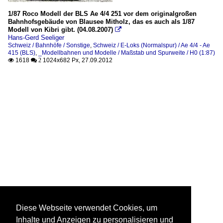
1/87 Roco Modell der BLS Ae 4/4 251 vor dem originalgroßen
Bahnhofsgebäude von Blausee Mitholz, das es auch als 1/87
Modell von Kibri gibt. (04.08.2007)

Hans-Gerd Seeliger
Schweiz / Bahnhöfe / Sonstige
,
Schweiz / E-Loks (Normalspur) / Ae 4/4 - Ae
415 (BLS)
,
_Modellbahnen und Modelle / Maßstab und Spurweite / H0 (1:87)
1618
1024x682 Px, 27.09.2012

 2
Diese Webseite verwendet Cookies, um
Inhalte und Anzeigen zu personalisieren und