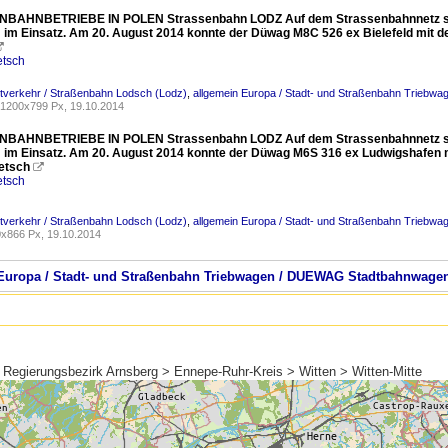
BAHNBETRIEBE IN POLEN Strassenbahn LODZ Auf dem Strassenbahnnetz sind
im Einsatz. Am 20. August 2014 konnte der Düwag M8C 526 ex Bielefeld mit der

etsch
dtverkehr / Straßenbahn Lodsch (Lodz)
,
allgemein Europa / Stadt- und Straßenbahn Trieb
1200x799 Px, 19.10.2014
BAHNBETRIEBE IN POLEN Strassenbahn LODZ Auf dem Strassenbahnnetz sind
im Einsatz. Am 20. August 2014 konnte der Düwag M6S 316 ex Ludwigshafen mit
etsch

etsch
dtverkehr / Straßenbahn Lodsch (Lodz)
,
allgemein Europa / Stadt- und Straßenbahn Trieb
x866 Px, 19.10.2014
n Europa / Stadt- und Straßenbahn Triebwagen / DUEWAG Stadtbahnwagen
 Regierungsbezirk Arnsberg > Ennepe-Ruhr-Kreis > Witten > Witten-Mitte