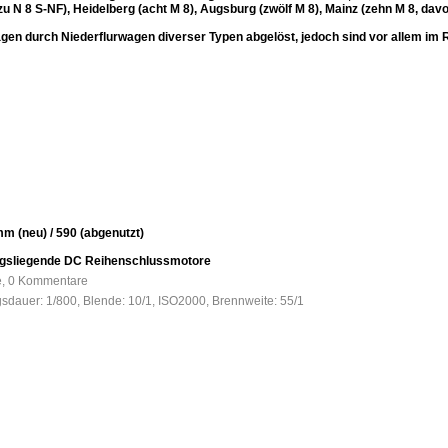
N 8 S-NF), Heidelberg (acht M 8), Augsburg (zwölf M 8), Mainz (zehn M 8, davon
gen durch Niederflurwagen diverser Typen abgelöst, jedoch sind vor allem im R
m (neu) / 590 (abgenutzt)
ängsliegende DC Reihenschlussmotore
fe, 0 Kommentare
gsdauer: 1/800, Blende: 10/1, ISO2000, Brennweite: 55/1