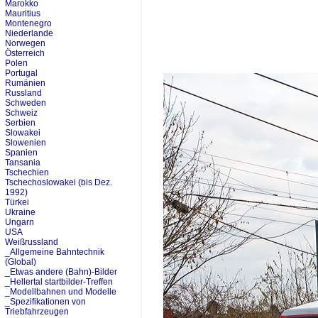
Marokko
Mauritius
Montenegro
Niederlande
Norwegen
Österreich
Polen
Portugal
Rumänien
Russland
Schweden
Schweiz
Serbien
Slowakei
Slowenien
Spanien
Tansania
Tschechien
Tschechoslowakei (bis Dez.
1992)
Türkei
Ukraine
Ungarn
USA
Weißrussland
_Allgemeine Bahntechnik
(Global)
_Etwas andere (Bahn)-Bilder
_Hellertal startbilder-Treffen
_Modellbahnen und Modelle
_Spezifikationen von
Triebfahrzeugen