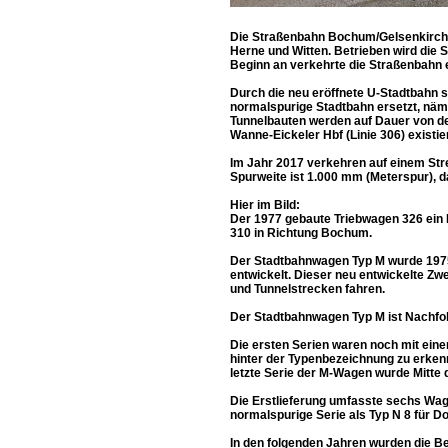
Die Straßenbahn Bochum/Gelsenkirchen
Herne und Witten. Betrieben wird di
Beginn an verkehrte die Straßenbahn e
Durch die neu eröffnete U-Stadtbahn so
normalspurige Stadtbahn ersetzt, näm
Tunnelbauten werden auf Dauer von den
Wanne-Eickeler Hbf (Linie 306) existie
Im Jahr 2017 verkehren auf einem Str
Spurweite ist 1.000 mm (Meterspur), 
Hier im Bild:
Der 1977 gebaute Triebwagen 326 ei
310 in Richtung Bochum.
Der Stadtbahnwagen Typ M wurde 1975
entwickelt. Dieser neu entwickelte Zw
und Tunnelstrecken fahren.
Der Stadtbahnwagen Typ M ist Nachfol
Die ersten Serien waren noch mit ein
hinter der Typenbezeichnung zu erkenn
letzte Serie der M-Wagen wurde Mitte d
Die Erstlieferung umfasste sechs Wage
normalspurige Serie als Typ N 8 für 
In den folgenden Jahren wurden die Be