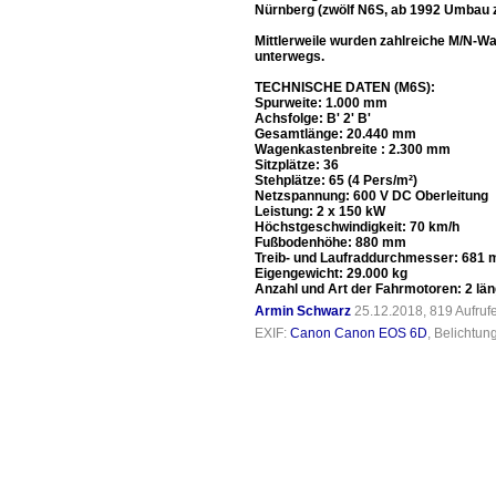
Nürnberg (zwölf N6S, ab 1992 Umbau zu 
Mittlerweile wurden zahlreiche M/N-Wa
unterwegs.
TECHNISCHE DATEN (M6S):
Spurweite: 1.000 mm
Achsfolge: B' 2' B'
Gesamtlänge: 20.440 mm
Wagenkastenbreite : 2.300 mm
Sitzplätze: 36
Stehplätze: 65 (4 Pers/m²)
Netzspannung: 600 V DC Oberleitung
Leistung: 2 x 150 kW
Höchstgeschwindigkeit: 70 km/h
Fußbodenhöhe: 880 mm
Treib- und Laufraddurchmesser: 681 m
Eigengewicht: 29.000 kg
Anzahl und Art der Fahrmotoren: 2 l
Armin Schwarz
25.12.2018, 819 Aufru
EXIF:
Canon Canon EOS 6D
, Belichtun