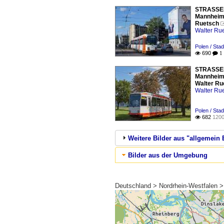
STRASSEN
Mannheim 
Ruetsch
Walter Ru
Polen / Sta
690

 1
STRASSEN
Mannheim 
Walter Ru
Walter Ru
Polen / Sta
682
1200

Weitere Bilder aus "allgemei
Bilder aus der Umgebung
Deutschland > Nordrhein-Westfalen >