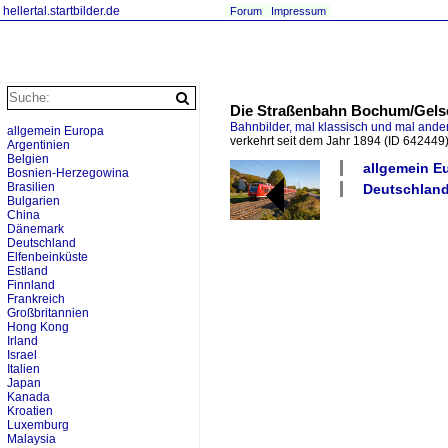
hellertal.startbilder.de
Forum
Impressum
Die Straßenbahn Bochum/Gelsen
Bahnbilder, mal klassisch und mal ande
allgemein Europa
verkehrt seit dem Jahr 1894
(ID 642449
Argentinien
Belgien
allgemein E
Bosnien-Herzegowina
Brasilien
Deutschland
Bulgarien
China
Dänemark
Deutschland
Elfenbeinküste
Estland
Finnland
Frankreich
Großbritannien
Hong Kong
Irland
Israel
Italien
Japan
Kanada
Kroatien
Luxemburg
Malaysia