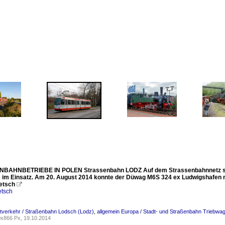
BAHNBETRIEBE IN POLEN Strassenbahn LODZ Auf dem Strassenbahnnetz sind
im Einsatz. Am 20. August 2014 konnte der Düwag M6S 324 ex Ludwigshafen mit
etsch

etsch
dtverkehr / Straßenbahn Lodsch (Lodz)
,
allgemein Europa / Stadt- und Straßenbahn Trieb
x866 Px, 19.10.2014