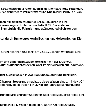
Straßenbahnnetz reicht auch in die Nachbarstädte Hattingen,
 sie gehört dem Verkehrsverbund Rhein-Ruhr (VRR) an. Von
edoch nur zwei meterspurige Strecken durch je eine
Querenburg nach Herne durch die U 35. Die anderen
Stumpfgleis die Fahrtrichtung geändert; lediglich vor dem
meter durch Tunnelstrecken in Bochum und Gelsenkirchen. Die
aßenbahnen AG) fährt am 25.12.2018 von Witten als Linie
um und Bielefeld in Zusammenarbeit mit der DUEWAG
r auf Straßenbahnstrecken, aber im Vorlauf auch auf Stadtbahn-
iger Gelenkwagen in Zweirichtungsausführung konzipiert.
e Chopper-Steuerung eingebaut, diese Wagen sind am Index „C“
efertigt, diese tragen ein „D“ in der Fahrzeugkennung. Eine
hen (M 6) und vier Wagen für Bielefeld (M 8). 1978 folgte eine
ehungsweise N-Wagen bestellten, waren Krefeld (20 M 8),