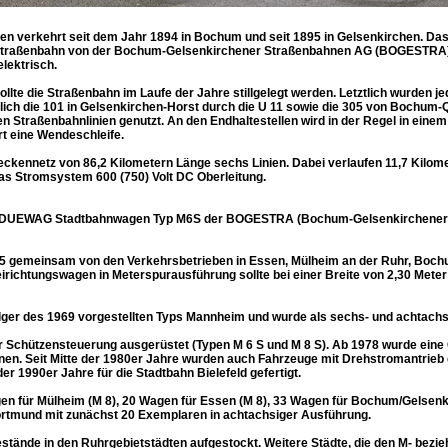
 verkehrt seit dem Jahr 1894 in Bochum und seit 1895 in Gelsenkirchen. Das 
e Straßenbahn von der Bochum-Gelsenkirchener Straßenbahnen AG (BOGESTRA),
lektrisch.
llte die Straßenbahn im Laufe der Jahre stillgelegt werden. Letztlich wurden j
lich die 101 in Gelsenkirchen-Horst durch die U 11 sowie die 305 von Bochum-
 Straßenbahnlinien genutzt. An den Endhaltestellen wird in der Regel in einem 
rt eine Wendeschleife.
eckennetz von 86,2 Kilometern Länge sechs Linien. Dabei verlaufen 11,7 Kilo
das Stromsystem 600 (750) Volt DC Oberleitung.
n DUEWAG Stadtbahnwagen Typ M6S der BOGESTRA (Bochum-Gelsenkirchener Str
 gemeinsam von den Verkehrsbetrieben in Essen, Mülheim an der Ruhr, Boch
eirichtungswagen in Meterspurausführung sollte bei einer Breite von 2,30 Mete
ger des 1969 vorgestellten Typs Mannheim und wurde als sechs- und achtachs
er Schützensteuerung ausgerüstet (Typen M 6 S und M 8 S). Ab 1978 wurde ein
en. Seit Mitte der 1980er Jahre wurden auch Fahrzeuge mit Drehstromantrieb g
er 1990er Jahre für die Stadtbahn Bielefeld gefertigt.
n für Mülheim (M 8), 20 Wagen für Essen (M 8), 33 Wagen für Bochum/Gelsenkirc
Dortmund mit zunächst 20 Exemplaren in achtachsiger Ausführung.
stände in den Ruhrgebietstädten aufgestockt. Weitere Städte, die den M- bezi