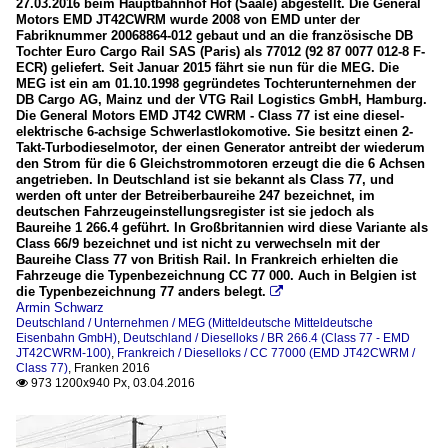
27.03.2016 beim Hauptbahnhof Hof (Saale) abgestellt. Die General
Motors EMD JT42CWRM wurde 2008 von EMD unter der
Fabriknummer 20068864-012 gebaut und an die französische DB
Tochter Euro Cargo Rail SAS (Paris) als 77012 (92 87 0077 012-8 F-
ECR) geliefert. Seit Januar 2015 fährt sie nun für die MEG. Die
MEG ist ein am 01.10.1998 gegründetes Tochterunternehmen der
DB Cargo AG, Mainz und der VTG Rail Logistics GmbH, Hamburg.
Die General Motors EMD JT42 CWRM - Class 77 ist eine diesel-
elektrische 6-achsige Schwerlastlokomotive. Sie besitzt einen 2-
Takt-Turbodieselmotor, der einen Generator antreibt der wiederum
den Strom für die 6 Gleichstrommotoren erzeugt die die 6 Achsen
angetrieben. In Deutschland ist sie bekannt als Class 77, und
werden oft unter der Betreiberbaureihe 247 bezeichnet, im
deutschen Fahrzeugeinstellungsregister ist sie jedoch als
Baureihe 1 266.4 geführt. In Großbritannien wird diese Variante als
Class 66/9 bezeichnet und ist nicht zu verwechseln mit der
Baureihe Class 77 von British Rail. In Frankreich erhielten die
Fahrzeuge die Typenbezeichnung CC 77 000. Auch in Belgien ist
die Typenbezeichnung 77 anders belegt.

Armin Schwarz
Deutschland / Unternehmen / MEG (Mitteldeutsche Mitteldeutsche
Eisenbahn GmbH)
,
Deutschland / Dieselloks / BR 266.4 (Class 77 - EMD
JT42CWRM-100)
,
Frankreich / Dieselloks / CC 77000 (EMD JT42CWRM /
Class 77)
,
Franken 2016
973 1200x940 Px, 03.04.2016
