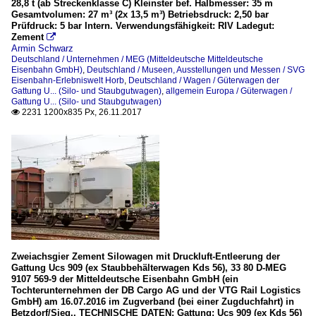
28,8 t (ab Streckenklasse C) Kleinster bef. Halbmesser: 35 m
Gesamtvolumen: 27 m³ (2x 13,5 m³) Betriebsdruck: 2,50 bar
Prüfdruck: 5 bar Intern. Verwendungsfähigkeit: RIV Ladegut:
Zement

Armin Schwarz
Deutschland / Unternehmen / MEG (Mitteldeutsche Mitteldeutsche
Eisenbahn GmbH)
,
Deutschland / Museen, Ausstellungen und Messen / SVG
Eisenbahn-Erlebniswelt Horb
,
Deutschland / Wagen / Güterwagen der
Gattung U... (Silo- und Staubgutwagen)
,
allgemein Europa / Güterwagen /
Gattung U... (Silo- und Staubgutwagen)
2231 1200x835 Px, 26.11.2017

Zweiachsgier Zement Silowagen mit Druckluft-Entleerung der
Gattung Ucs 909 (ex Staubbehälterwagen Kds 56), 33 80 D-MEG
9107 569-9 der Mitteldeutsche Eisenbahn GmbH (ein
Tochterunternehmen der DB Cargo AG und der VTG Rail Logistics
GmbH) am 16.07.2016 im Zugverband (bei einer Zugduchfahrt) in
Betzdorf/Sieg.. TECHNISCHE DATEN: Gattung: Ucs 909 (ex Kds 56)