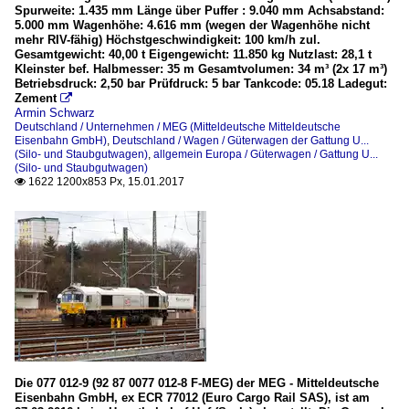
Spurweite: 1.435 mm Länge über Puffer : 9.040 mm Achsabstand:
5.000 mm Wagenhöhe: 4.616 mm (wegen der Wagenhöhe nicht
mehr RIV-fähig) Höchstgeschwindigkeit: 100 km/h zul.
Gesamtgewicht: 40,00 t Eigengewicht: 11.850 kg Nutzlast: 28,1 t
Kleinster bef. Halbmesser: 35 m Gesamtvolumen: 34 m³ (2x 17 m³)
Betriebsdruck: 2,50 bar Prüfdruck: 5 bar Tankcode: 05.18 Ladegut:
Zement

Armin Schwarz
Deutschland / Unternehmen / MEG (Mitteldeutsche Mitteldeutsche
Eisenbahn GmbH)
,
Deutschland / Wagen / Güterwagen der Gattung U...
(Silo- und Staubgutwagen)
,
allgemein Europa / Güterwagen / Gattung U...
(Silo- und Staubgutwagen)
1622 1200x853 Px, 15.01.2017

Die 077 012-9 (92 87 0077 012-8 F-MEG) der MEG - Mitteldeutsche
Eisenbahn GmbH, ex ECR 77012 (Euro Cargo Rail SAS), ist am