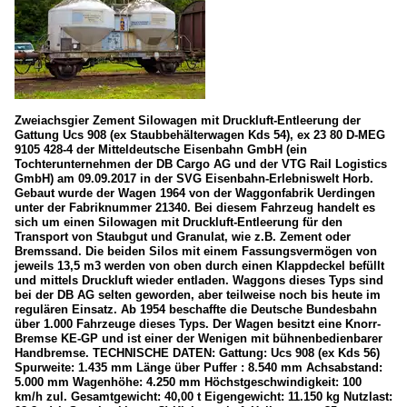
Zweiachsgier Zement Silowagen mit Druckluft-Entleerung der
Gattung Ucs 908 (ex Staubbehälterwagen Kds 54), ex 23 80 D-MEG
9105 428-4 der Mitteldeutsche Eisenbahn GmbH (ein
Tochterunternehmen der DB Cargo AG und der VTG Rail Logistics
GmbH) am 09.09.2017 in der SVG Eisenbahn-Erlebniswelt Horb.
Gebaut wurde der Wagen 1964 von der Waggonfabrik Uerdingen
unter der Fabriknummer 21340. Bei diesem Fahrzeug handelt es
sich um einen Silowagen mit Druckluft-Entleerung für den
Transport von Staubgut und Granulat, wie z.B. Zement oder
Bremssand. Die beiden Silos mit einem Fassungsvermögen von
jeweils 13,5 m3 werden von oben durch einen Klappdeckel befüllt
und mittels Druckluft wieder entladen. Waggons dieses Typs sind
bei der DB AG selten geworden, aber teilweise noch bis heute im
regulären Einsatz. Ab 1954 beschaffte die Deutsche Bundesbahn
über 1.000 Fahrzeuge dieses Typs. Der Wagen besitzt eine Knorr-
Bremse KE-GP und ist einer der Wenigen mit bühnenbedienbarer
Handbremse. TECHNISCHE DATEN: Gattung: Ucs 908 (ex Kds 56)
Spurweite: 1.435 mm Länge über Puffer : 8.540 mm Achsabstand:
5.000 mm Wagenhöhe: 4.250 mm Höchstgeschwindigkeit: 100
km/h zul. Gesamtgewicht: 40,00 t Eigengewicht: 11.150 kg Nutzlast: