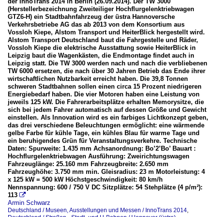
der InnoTrans 2014 in Berlin (26.09.2014). Der TW 3000
(Herstellerbezeichnung Zweiteiliger Hochflurgelenktriebwagen
GTZ6-H) ein Stadtbahnfahrzeug der üstra Hannoversche
Verkehrsbetriebe AG das ab 2013 von dem Konsortium aus
Vossloh Kiepe, Alstom Transport und HeiterBlick hergestellt wird.
Alstom Transport Deutschland baut die Fahrgestelle und Räder,
Vossloh Kiepe die elektrische Ausstattung sowie HeiterBlick in
Leipzig baut die Wagenkästen, die Endmontage findet auch in
Leipzig statt. Die TW 3000 werden nach und nach die verbliebenen
TW 6000 ersetzen, die nach über 30 Jahren Betrieb das Ende ihrer
wirtschaftlichen Nutzbarkeit erreicht haben. Die 39,8 Tonnen
schweren Stadtbahnen sollen einen circa 15 Prozent niedrigeren
Energiebedarf haben. Die vier Motoren haben eine Leistung von
jeweils 125 kW. Die Fahrerarbeitsplätze erhalten Memorysitze, die
sich bei jedem Fahrer automatisch auf dessen Größe und Gewicht
einstellen. Als Innovation wird es ein farbiges Lichtkonzept geben,
das drei verschiedene Beleuchtungen ermöglicht: eine wärmende
gelbe Farbe für kühle Tage, ein kühles Blau für warme Tage und
ein beruhigendes Grün für Veranstaltungsverkehre. Technische
Daten: Spurweite: 1.435 mm Achsanordnung: Bo’2’Bo’ Bauart :
Hochflurgelenktriebwagen Ausführung: Zweirichtungswagen
Fahrzeuglänge: 25.160 mm Fahrzeugbreite: 2.650 mm
Fahrzeughöhe: 3.750 mm min. Gleisradius: 23 m Motorleistung: 4
x 125 kW = 500 kW Höchstgeschwindigkeit: 80 km/h
Nennspannung: 600 / 750 V DC Sitzplätze: 54 Stehplätze (4 p/m²):
113

Armin Schwarz
Deutschland / Museen, Ausstellungen und Messen / InnoTrans 2014
,