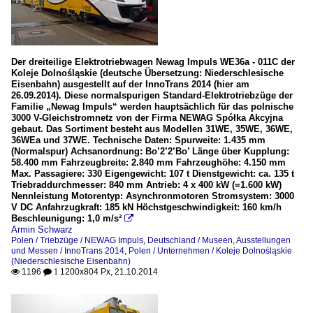
Der dreiteilige Elektrotriebwagen Newag Impuls WE36a - 011C der
Koleje Dolnośląskie (deutsche Übersetzung: Niederschlesische
Eisenbahn) ausgestellt auf der InnoTrans 2014 (hier am
26.09.2014). Diese normalspurigen Standard-Elektrotriebzüge der
Familie „Newag Impuls“ werden hauptsächlich für das polnische
3000 V-Gleichstromnetz von der Firma NEWAG Spółka Akcyjna
gebaut. Das Sortiment besteht aus Modellen 31WE, 35WE, 36WE,
36WEa und 37WE. Technische Daten: Spurweite: 1.435 mm
(Normalspur) Achsanordnung: Bo’2’2’Bo’ Länge über Kupplung:
58.400 mm Fahrzeugbreite: 2.840 mm Fahrzeughöhe: 4.150 mm
Max. Passagiere: 330 Eigengewicht: 107 t Dienstgewicht: ca. 135 t
Triebraddurchmesser: 840 mm Antrieb: 4 x 400 kW (=1.600 kW)
Nennleistung Motorentyp: Asynchronmotoren Stromsystem: 3000
V DC Anfahrzugkraft: 185 kN Höchstgeschwindigkeit: 160 km/h
Beschleunigung: 1,0 m/s²

Armin Schwarz
Polen / Triebzüge / NEWAG Impuls
,
Deutschland / Museen, Ausstellungen
und Messen / InnoTrans 2014
,
Polen / Unternehmen / Koleje Dolnośląskie
(Niederschlesische Eisenbahn)
1196
1200x804 Px, 21.10.2014

 1