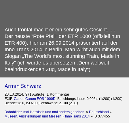
Auch frontal macht er ein sehr gutes Gesicht.
....
Der neuste "Rote Pfeil" der ETR 1000 (offiziell nun
ETR 400), hier am 26.09.2014 präsentiert auf der
Inno Trans 2014 in Berlin. Man wirbt auch mit dem
Slogan „The World's most stunning Train, Made in
Italy” (ich würde es übersetzen „Dem weltweit
beeindruckenden Zug, Made in Italy“)
Armin Schwarz
23.10.2014, 971 Aufrufe, 1 Kommentar
EXIF:
Canon Canon EOS 1000D
, Belichtungsdauer: 0.005 s (1/200) (1/200),
Blende: f/8.0, ISO200, Brennweite: 21.00 (21/1)
Bahnbilder, mal klassisch und mal anders gesehen.
»
Deutschland
»
Museen, Ausstellungen und Messen
»
InnoTrans 2014
»
ID 377455