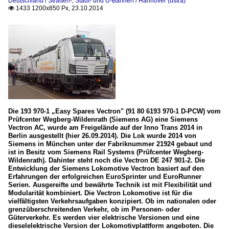
Deutschland / Straßen-, Stadt- und U-Bahnen / Hannover (üstra)
1433 1200x850 Px, 23.10.2014

Die 193 970-1 „Easy Spares Vectron" (91 80 6193 970-1 D-PCW) vom
Prüfcenter Wegberg-Wildenrath (Siemens AG) eine Siemens
Vectron AC, wurde am Freigelände auf der Inno Trans 2014 in
Berlin ausgestellt (hier 26.09.2014). Die Lok wurde 2014 von
Siemens in München unter der Fabriknummer 21924 gebaut und
ist in Besitz vom Siemens Rail Systems (Prüfcenter Wegberg-
Wildenrath). Dahinter steht noch die Vectron DE 247 901-2. Die
Entwicklung der Siemens Lokomotive Vectron basiert auf den
Erfahrungen der erfolgreichen EuroSprinter und EuroRunner
Serien. Ausgereifte und bewährte Technik ist mit Flexibilität und
Modularität kombiniert. Die Vectron Lokomotive ist für die
vielfältigsten Verkehrsaufgaben konzipiert. Ob im nationalen oder
grenzüberschreitenden Verkehr, ob im Personen- oder
Güterverkehr. Es werden vier elektrische Versionen und eine
dieselelektrische Version der Lokomotivplattform angeboten. Die