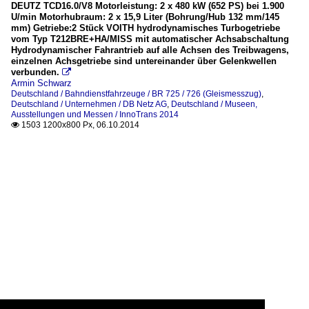
DEUTZ TCD16.0/V8 Motorleistung: 2 x 480 kW (652 PS) bei 1.900
U/min Motorhubraum: 2 x 15,9 Liter (Bohrung/Hub 132 mm/145
mm) Getriebe:2 Stück VOITH hydrodynamisches Turbogetriebe
vom Typ T212BRE+HA/MISS mit automatischer Achsabschaltung
Hydrodynamischer Fahrantrieb auf alle Achsen des Treibwagens,
einzelnen Achsgetriebe sind untereinander über Gelenkwellen
verbunden.

Armin Schwarz
Deutschland / Bahndienstfahrzeuge / BR 725 / 726 (Gleismesszug)
,
Deutschland / Unternehmen / DB Netz AG
,
Deutschland / Museen,
Ausstellungen und Messen / InnoTrans 2014
1503 1200x800 Px, 06.10.2014
