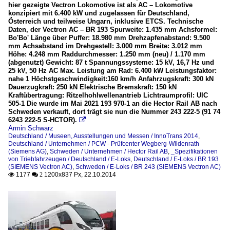
hier gezeigte Vectron Lokomotive ist als AC – Lokomotive
konzipiert mit 6.400 kW und zugelassen für Deutschland,
Österreich und teilweise Ungarn, inklusive ETCS. Technische
Daten, der Vectron AC – BR 193 Spurweite: 1.435 mm Achsformel:
Bo'Bo' Länge über Puffer: 18.980 mm Drehzapfenabstand: 9.500
mm Achsabstand im Drehgestell: 3.000 mm Breite: 3.012 mm
Höhe: 4.248 mm Raddurchmesser: 1.250 mm (neu) / 1.170 mm
(abgenutzt) Gewicht: 87 t Spannungssysteme: 15 kV, 16,7 Hz und
25 kV, 50 Hz AC Max. Leistung am Rad: 6.400 kW Leistungsfaktor:
nahe 1 Höchstgeschwindigkeit:160 km/h Anfahrzugskraft: 300 kN
Dauerzugkraft: 250 kN Elektrische Bremskraft: 150 kN
Kraftübertragung: Ritzelhohlwellenantrieb Lichtraumprofil: UIC
505-1 Die wurde im Mai 2021 193 970-1 an die Hector Rail AB nach
Schweden verkauft, dort trägt sie nun die Nummer 243 222-5 (91 74
6243 222-5 S-HCTOR).

Armin Schwarz
Deutschland / Museen, Ausstellungen und Messen / InnoTrans 2014
,
Deutschland / Unternehmen / PCW - Prüfcenter Wegberg-Wildenrath
(Siemens AG)
,
Schweden / Unternehmen / Hector Rail AB
,
_Spezifikationen
von Triebfahrzeugen / Deutschland / E-Loks
,
Deutschland / E-Loks / BR 193
(SIEMENS Vectron AC)
,
Schweden / E-Loks / BR 243 (SIEMENS Vectron AC)
1177
1200x837 Px, 22.10.2014

 2