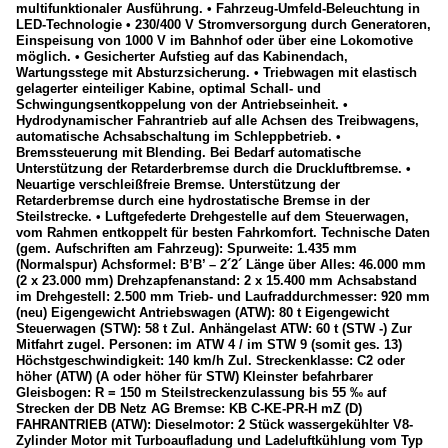
multifunktionaler Ausführung. • Fahrzeug-Umfeld-Beleuchtung in
LED-Technologie • 230/400 V Stromversorgung durch Generatoren,
Einspeisung von 1000 V im Bahnhof oder über eine Lokomotive
möglich. • Gesicherter Aufstieg auf das Kabinendach,
Wartungsstege mit Absturzsicherung. • Triebwagen mit elastisch
gelagerter einteiliger Kabine, optimal Schall- und
Schwingungsentkoppelung von der Antriebseinheit. •
Hydrodynamischer Fahrantrieb auf alle Achsen des Treibwagens,
automatische Achsabschaltung im Schleppbetrieb. •
Bremssteuerung mit Blending. Bei Bedarf automatische
Unterstützung der Retarderbremse durch die Druckluftbremse. •
Neuartige verschleißfreie Bremse. Unterstützung der
Retarderbremse durch eine hydrostatische Bremse in der
Steilstrecke. • Luftgefederte Drehgestelle auf dem Steuerwagen,
vom Rahmen entkoppelt für besten Fahrkomfort. Technische Daten
(gem. Aufschriften am Fahrzeug): Spurweite: 1.435 mm
(Normalspur) Achsformel: B’B’ – 2´2´ Länge über Alles: 46.000 mm
(2 x 23.000 mm) Drehzapfenanstand: 2 x 15.400 mm Achsabstand
im Drehgestell: 2.500 mm Trieb- und Laufraddurchmesser: 920 mm
(neu) Eigengewicht Antriebswagen (ATW): 80 t Eigengewicht
Steuerwagen (STW): 58 t Zul. Anhängelast ATW: 60 t (STW -) Zur
Mitfahrt zugel. Personen: im ATW 4 / im STW 9 (somit ges. 13)
Höchstgeschwindigkeit: 140 km/h Zul. Streckenklasse: C2 oder
höher (ATW) (A oder höher für STW) Kleinster befahrbarer
Gleisbogen: R = 150 m Steilstreckenzulassung bis 55 ‰ auf
Strecken der DB Netz AG Bremse: KB C-KE-PR-H mZ (D)
FAHRANTRIEB (ATW): Dieselmotor: 2 Stück wassergekühlter V8-
Zylinder Motor mit Turboaufladung und Ladeluftkühlung vom Typ