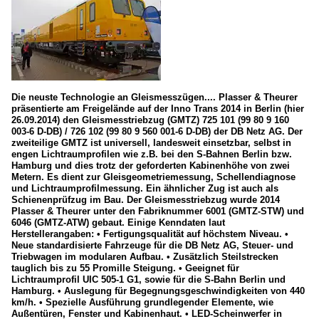
Die neuste Technologie an Gleismesszügen.... Plasser & Theurer
präsentierte am Freigelände auf der Inno Trans 2014 in Berlin (hier
26.09.2014) den Gleismesstriebzug (GMTZ) 725 101 (99 80 9 160
003-6 D-DB) / 726 102 (99 80 9 560 001-6 D-DB) der DB Netz AG. Der
zweiteilige GMTZ ist universell, landesweit einsetzbar, selbst in
engen Lichtraumprofilen wie z.B. bei den S-Bahnen Berlin bzw.
Hamburg und dies trotz der geforderten Kabinenhöhe von zwei
Metern. Es dient zur Gleisgeometriemessung, Schellendiagnose
und Lichtraumprofilmessung. Ein ähnlicher Zug ist auch als
Schienenprüfzug im Bau. Der Gleismesstriebzug wurde 2014
Plasser & Theurer unter den Fabriknummer 6001 (GMTZ-STW) und
6046 (GMTZ-ATW) gebaut. Einige Kenndaten laut
Herstellerangaben: • Fertigungsqualität auf höchstem Niveau. •
Neue standardisierte Fahrzeuge für die DB Netz AG, Steuer- und
Triebwagen im modularen Aufbau. • Zusätzlich Steilstrecken
tauglich bis zu 55 Promille Steigung. • Geeignet für
Lichtraumprofil UIC 505-1 G1, sowie für die S-Bahn Berlin und
Hamburg. • Auslegung für Begegnungsgeschwindigkeiten von 440
km/h. • Spezielle Ausführung grundlegender Elemente, wie
Außentüren, Fenster und Kabinenhaut. • LED-Scheinwerfer in