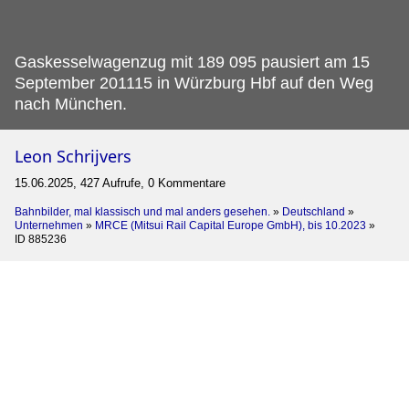
Gaskesselwagenzug mit 189 095 pausiert am 15
September 201115 in Würzburg Hbf auf den Weg
nach München.
Leon Schrijvers
15.06.2025, 427 Aufrufe, 0 Kommentare
Bahnbilder, mal klassisch und mal anders gesehen.
»
Deutschland
»
Unternehmen
»
MRCE (Mitsui Rail Capital Europe GmbH), bis 10.2023
»
ID 885236