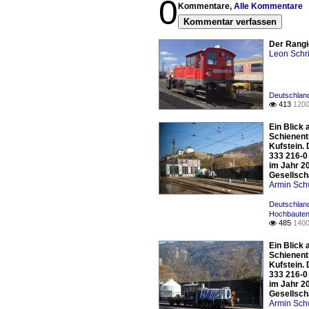
0
Kommentare,
Alle Kommentare
Kommentar verfassen
Der Rangi
Leon Schri
Deutschland
413
1200

Ein Blick 
Schienent
Kufstein.
333 216-0
im Jahr 2
Gesellsch
Armin Sch
Deutschland
Hochbauten
485
1400

Ein Blick 
Schienent
Kufstein.
333 216-0
im Jahr 2
Gesellsch
Armin Sch