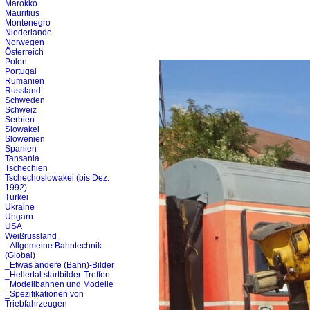
Marokko
Mauritius
Montenegro
Niederlande
Norwegen
Österreich
Polen
Portugal
Rumänien
Russland
Schweden
Schweiz
Serbien
Slowakei
Slowenien
Spanien
Tansania
Tschechien
Tschechoslowakei (bis Dez.
1992)
Türkei
Ukraine
Ungarn
USA
Weißrussland
_Allgemeine Bahntechnik
(Global)
_Etwas andere (Bahn)-Bilder
_Hellertal startbilder-Treffen
_Modellbahnen und Modelle
_Spezifikationen von
Triebfahrzeugen