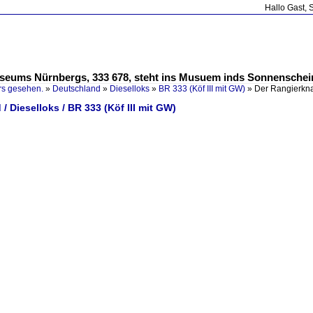
Hallo Gast, 
eums Nürnbergs, 333 678, steht ins Musuem inds Sonnenschei
rs gesehen.
»
Deutschland
»
Dieselloks
»
BR 333 (Köf III mit GW)
»
Der Rangierkn
/ Dieselloks / BR 333 (Köf III mit GW)