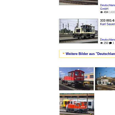
Deutschland
GmbH
494
1400

333 001-6
Karl Saue
Deutschland
250

 1
Weitere Bilder aus "Deutschland