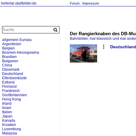
hellertal.startbilder.de
Forum
Impressum
Der Rangierknaben des DB-Mus
Bahnbilder, mal klassisch und mal ande
allgemein Europa
Argentinien
Deutschland 
Belgien
Bosnien-Herzegowina
Brasilien
Bulgarien
China
Dänemark
Deutschland
Elfenbeinküste
Estland
Finnland
Frankreich
Großbritannien
Hong Kong
Irland
Israel
Italien
Japan
Kanada
Kroatien
Luxemburg
Malaysia