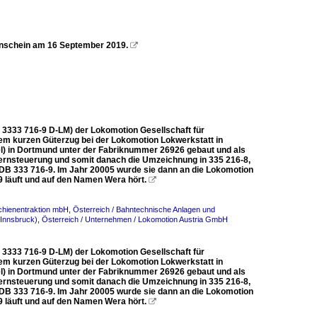
nschein am 16 September 2019.

80 3333 716-9 D-LM) der Lokomotion Gesellschaft für
em kurzen Güterzug bei der Lokomotion Lokwerkstatt in
el) in Dortmund unter der Fabriknummer 26926 gebaut und als
fernsteuerung und somit danach die Umzeichnung in 335 216-8,
n DB 333 716-9. Im Jahr 20005 wurde sie dann an die Lokomotion
9 läuft und auf den Namen Wera hört.

chienentraktion mbH
,
Österreich / Bahntechnische Anlagen und
–Innsbruck)
,
Österreich / Unternehmen / Lokomotion Austria GmbH
80 3333 716-9 D-LM) der Lokomotion Gesellschaft für
em kurzen Güterzug bei der Lokomotion Lokwerkstatt in
el) in Dortmund unter der Fabriknummer 26926 gebaut und als
fernsteuerung und somit danach die Umzeichnung in 335 216-8,
n DB 333 716-9. Im Jahr 20005 wurde sie dann an die Lokomotion
9 läuft und auf den Namen Wera hört.
