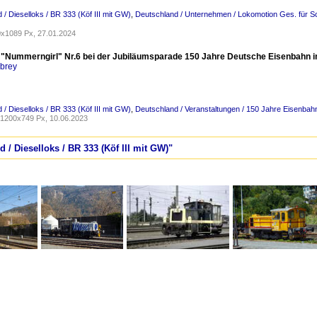
 / Dieselloks / BR 333 (Köf III mit GW)
,
Deutschland / Unternehmen / Lokomotion Ges. für S
x1089 Px, 27.01.2024
 "Nummerngirl" Nr.6 bei der Jubiläumsparade 150 Jahre Deutsche Eisenbahn i
rbrey
 / Dieselloks / BR 333 (Köf III mit GW)
,
Deutschland / Veranstaltungen / 150 Jahre Eisenbah
1200x749 Px, 10.06.2023
 / Dieselloks / BR 333 (Köf III mit GW)"