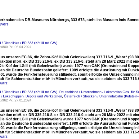
erknaben des DB-Museums Nürnbergs, 333 678, steht ins Musuem inds Sonne
jvers
 / Dieselloks / BR 333 (Köf III mit GW)
x800 Px, 06.04.2024
aus unseren EC 86, die Zebra-Köf III (mit Gelenkwellen) 333 716-9 „Wera“ (98 
raktion mbH, ex DB 335 216-8, ex DB 333 216-0, steht am 28 März 2022 mit ein
 Die Köf der LG III (mit Gelenkwellen) wurde 1977 von O&K (Orenstein und Kopp
 an die Deutsche Bundesbahn geliefert. 1989 erfolgte die Ausrüstung mit Funk
001 wurde die Funkfernsteuerung stillgelegt, somit erfolgte die Umzeichnung i
aft für Schienentraktion mbH in München verkauft, wo sie seitdem als 333 716-
warz
 / Dieselloks / BR 333 (Köf III mit GW)
,
Deutschland / Unternehmen / Lokomotion Ges. für S
 / Lokschuppen, Depots und Werkstätten
,
Österreich / Strecken / Unterinntalbahn (Kufstein
x962 Px, 27.01.2024
aus unseren EC 86, die Zebra-Köf III (mit Gelenkwellen) 333 716-9 „Wera“ (98 
raktion mbH, ex DB 335 216-8, ex DB 333 216-0, steht am 28 März 2022 mit ein
 Die Köf der LG III (mit Gelenkwellen) wurde 1977 von O&K (Orenstein und Kopp
 an die Deutsche Bundesbahn geliefert. 1989 erfolgte die Ausrüstung mit Funk
001 wurde die Funkfernsteuerung stillgelegt, somit erfolgte die Umzeichnung i
aft für Schienentraktion mbH in München verkauft, wo sie seitdem als 333 716-
warz