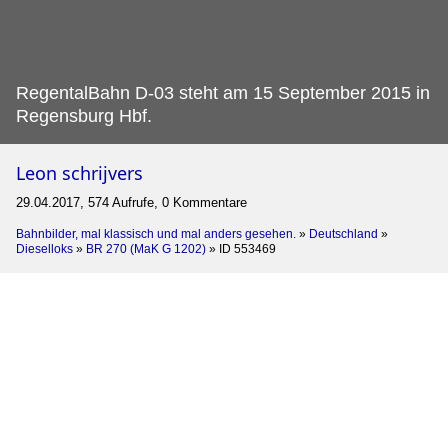
RegentalBahn D-03 steht am 15 September 2015 in
Regensburg Hbf.
Leon schrijvers
29.04.2017, 574 Aufrufe, 0 Kommentare
Bahnbilder, mal klassisch und mal anders gesehen.
»
Deutschland
»
Dieselloks
»
BR 270 (MaK G 1202)
»
ID 553469