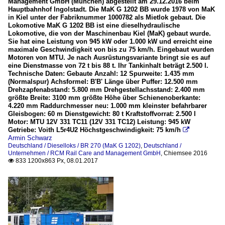
Management GmbH (München) abgestellt am 29.12.2016 beim
Hauptbahnhof Ingolstadt. Die MaK G 1202 BB wurde 1978 von MaK
in Kiel unter der Fabriknummer 1000782 als Mietlok gebaut. Die
Lokomotive MaK G 1202 BB ist eine dieselhydraulische
Lokomotive, die von der Maschinenbau Kiel (MaK) gebaut wurde.
Sie hat eine Leistung von 945 kW oder 1.000 kW und erreicht eine
maximale Geschwindigkeit von bis zu 75 km/h. Eingebaut wurden
Motoren von MTU. Je nach Ausrüstungsvariante bringt sie es auf
eine Dienstmasse von 72 t bis 88 t. Ihr Tankinhalt beträgt 2.500 l.
Technische Daten: Gebaute Anzahl: 12 Spurweite: 1.435 mm
(Normalspur) Achsformel: B'B' Länge über Puffer: 12.500 mm
Drehzapfenabstand: 5.800 mm Drehgestellachsstand: 2.400 mm
größte Breite: 3100 mm größte Höhe über Schienenoberkante:
4.220 mm Raddurchmesser neu: 1.000 mm kleinster befahrbarer
Gleisbogen: 60 m Dienstgewicht: 80 t Kraftstoffvorrat: 2.500 l
Motor: MTU 12V 331 TC11 (12V 331 TC12) Leistung: 945 kW
Getriebe: Voith L5r4U2 Höchstgeschwindigkeit: 75 km/h

Armin Schwarz
Deutschland / Dieselloks / BR 270 (MaK G 1202)
,
Deutschland /
Unternehmen / RCM Rail Care and Management GmbH
,
Chiemsee 2016
833 1200x863 Px, 08.01.2017
