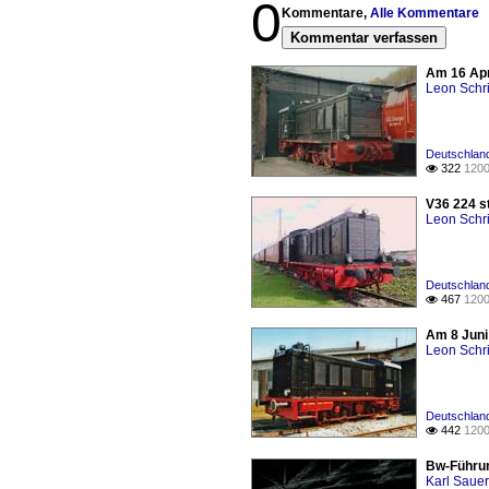
0
Kommentare,
Alle Kommentare
Kommentar verfassen
Am 16 Apr
Leon Schri
Deutschland
322
1200

V36 224 s
Leon Schri
Deutschland
467
1200

Am 8 Juni
Leon Schri
Deutschland
442
1200

Bw-Führung
Karl Saue