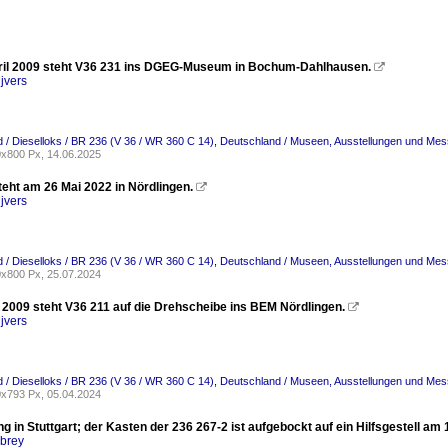
il 2009 steht V36 231 ins DGEG-Museum in Bochum-Dahlhausen.

jvers
 / Dieselloks / BR 236 (V 36 / WR 360 C 14)
,
Deutschland / Museen, Ausstellungen und 
x800 Px, 14.06.2025
teht am 26 Mai 2022 in Nördlingen.

jvers
 / Dieselloks / BR 236 (V 36 / WR 360 C 14)
,
Deutschland / Museen, Ausstellungen und Me
x800 Px, 25.07.2024
 2009 steht V36 211 auf die Drehscheibe ins BEM Nördlingen.

jvers
 / Dieselloks / BR 236 (V 36 / WR 360 C 14)
,
Deutschland / Museen, Ausstellungen und Me
x793 Px, 05.04.2024
 in Stuttgart; der Kasten der 236 267-2 ist aufgebockt auf ein Hilfsgestell am 
rbrey