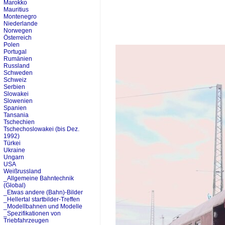
Marokko
Mauritius
Montenegro
Niederlande
Norwegen
Österreich
Polen
Portugal
Rumänien
Russland
Schweden
Schweiz
Serbien
Slowakei
Slowenien
Spanien
Tansania
Tschechien
Tschechoslowakei (bis Dez.
1992)
Türkei
Ukraine
Ungarn
USA
Weißrussland
_Allgemeine Bahntechnik
(Global)
_Etwas andere (Bahn)-Bilder
_Hellertal startbilder-Treffen
_Modellbahnen und Modelle
_Spezifikationen von
Triebfahrzeugen