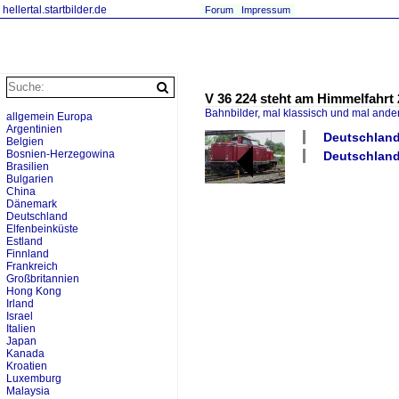
hellertal.startbilder.de
Forum
Impressum
V 36 224 steht am Himmelfahrt 
Bahnbilder, mal klassisch und mal ande
allgemein Europa
Argentinien
Deutschland 
Belgien
Bosnien-Herzegowina
Deutschland
Brasilien
Bulgarien
China
Dänemark
Deutschland
Elfenbeinküste
Estland
Finnland
Frankreich
Großbritannien
Hong Kong
Irland
Israel
Italien
Japan
Kanada
Kroatien
Luxemburg
Malaysia