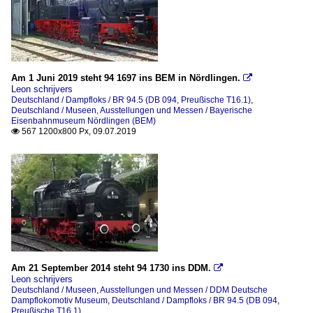
Am 1 Juni 2019 steht 94 1697 ins BEM in Nördlingen.

Leon schrijvers
Deutschland / Dampfloks / BR 94.5 (DB 094, Preußische T16.1)
,
Deutschland / Museen, Ausstellungen und Messen / Bayerische
Eisenbahnmuseum Nördlingen (BEM)
567 1200x800 Px, 09.07.2019

Am 21 September 2014 steht 94 1730 ins DDM.

Leon schrijvers
Deutschland / Museen, Ausstellungen und Messen / DDM Deutsche
Dampflokomotiv Museum
,
Deutschland / Dampfloks / BR 94.5 (DB 094,
Preußische T16.1)