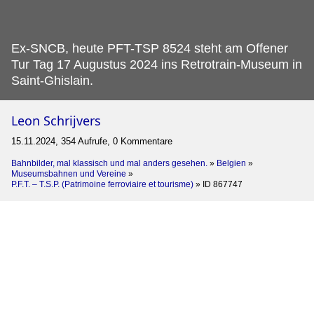
Ex-SNCB, heute PFT-TSP 8524 steht am Offener
Tur Tag 17 Augustus 2024 ins Retrotrain-Museum in
Saint-Ghislain.
Leon Schrijvers
15.11.2024, 354 Aufrufe, 0 Kommentare
Bahnbilder, mal klassisch und mal anders gesehen.
»
Belgien
»
Museumsbahnen und Vereine
»
P.F.T. – T.S.P. (Patrimoine ferroviaire et tourisme)
»
ID 867747