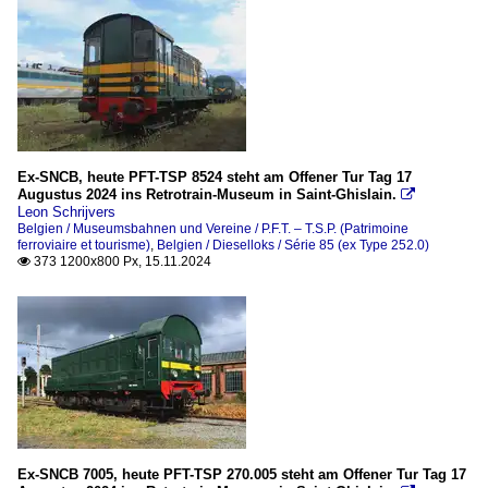
Ex-SNCB, heute PFT-TSP 8524 steht am Offener Tur Tag 17
Augustus 2024 ins Retrotrain-Museum in Saint-Ghislain.

Leon Schrijvers
Belgien / Museumsbahnen und Vereine / P.F.T. – T.S.P. (Patrimoine
ferroviaire et tourisme)
,
Belgien / Dieselloks / Série 85 (ex Type 252.0)
373 1200x800 Px, 15.11.2024

Ex-SNCB 7005, heute PFT-TSP 270.005 steht am Offener Tur Tag 17