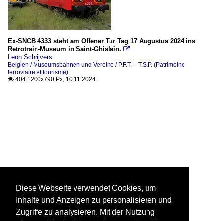
Ex-SNCB 4333 steht am Offener Tur Tag 17 Augustus 2024 ins
Retrotrain-Museum in Saint-Ghislain.

Leon Schrijvers
Belgien / Museumsbahnen und Vereine / P.F.T. – T.S.P. (Patrimoine
ferroviaire et tourisme)
404 1200x790 Px, 10.11.2024

Diese Webseite verwendet Cookies, um
Inhalte und Anzeigen zu personalisieren und
Zugriffe zu analysieren. Mit der Nutzung