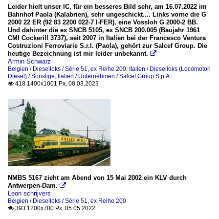
Leider hielt unser IC, für ein besseres Bild sehr, am 16.07.2022 im
Bahnhof Paola (Kalabrien), sehr ungeschickt.... Links vorne die G
2000 22 ER (92 83 2200 022-7 I-FER), eine Vossloh G 2000-2 BB.
Und dahinter die ex SNCB 5105, ex SNCB 200.005 (Baujahr 1961
CMI Cockerill 3737), seit 2007 in Italien bei der Francesco Ventura
Costruzioni Ferroviarie S.r.l. (Paola), gehört zur Salcef Group. Die
heutige Bezeichnung ist mir leider unbekannt.

Armin Schwarz
Belgien / Dieselloks / Série 51, ex Reihe 200
,
Italien / Dieselloks (Locomotori
Diesel) / Sonstige
,
Italien / Unternehmen / Salcef Group S.p.A.
418 1400x1001 Px, 08.03.2023

NMBS 5167 zieht am Abend von 15 Mai 2002 ein KLV durch
Antwerpen-Dam.

Leon schrijvers
Belgien / Dieselloks / Série 51, ex Reihe 200
393 1200x780 Px, 05.05.2022
