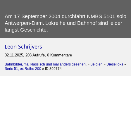
Am 17 September 2004 durchfahrt NMBS 5101 solo
Antwerpen-Dam.
Lokreihe und Bahnhof sind leider
längst Geschichte.
Leon Schrijvers
02.11.2025, 203 Aufrufe, 0 Kommentare
Bahnbilder, mal klassisch und mal anders gesehen.
»
Belgien
»
Dieselloks
»
Série 51, ex Reihe 200
»
ID 899774