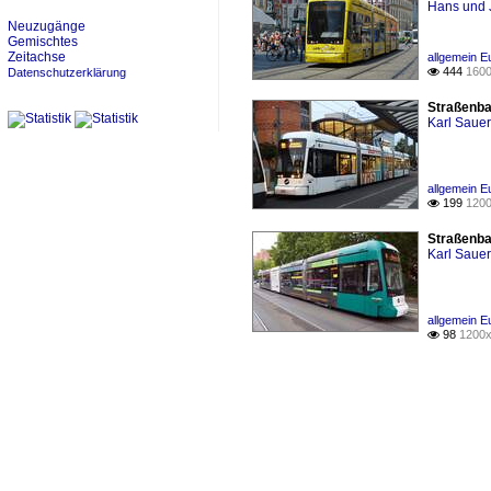
Hans und 
Neuzugänge
Gemischtes
Zeitachse
allgemein E
444
1600
Datenschutzerklärung

Straßenba
Karl Saue
allgemein E
199
1200

Straßenba
Karl Saue
allgemein E
98
1200x
