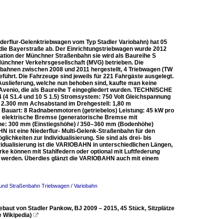
ederflur-Gelenktriebwagen vom Typ Stadler Variobahn) hat 05
 die Bayerstraße ab. Der Einrichtungstriebwagen wurde 2012
ation der Münchner Straßenbahn sie wird als Baureihe S
Münchner Verkehrsgesellschaft (MVG) betrieben. Die
bahnen zwischen 2008 und 2011 hergestellt, 4 Triebwagen (TW
führt. Die Fahrzeuge sind jeweils für 221 Fahrgäste ausgelegt.
uslieferung, welche nun behoben sind, kaufte man keine
Avenio, die als Baureihe T eingegliedert wurden. TECHNISCHE
4 (4 S1.4 und 10 S 1.5) Stromsystem: 750 Volt Gleichspannung
 2.300 mm Achsabstand im Drehgestell: 1,80 m
 Bauart: 8 Radnabenmotoren (getriebelos) Leistung: 45 kW pro
 elektrische Bremse (generatorische Bremse mit
öhe: 300 mm (Einstiegshöhe) / 350–360 mm (Bodenhöhe)
N ist eine Niederflur- Multi-Gelenk-Straßenbahn für den
ichkeiten zur Individualisierung. Sie sind als drei- bis
vidualisierung ist die VARIOBAHN in unterschiedlichen Längen,
ke können mit Stahlfedern oder optional mit Luftfederung
t werden. Überdies glänzt die VARIOBAHN auch mit einem
- und Straßenbahn Triebwagen / Variobahn
ebaut von Stadler Pankow, BJ 2009 – 2015, 45 Stück, Sitzplätze
e Wikipedia)
