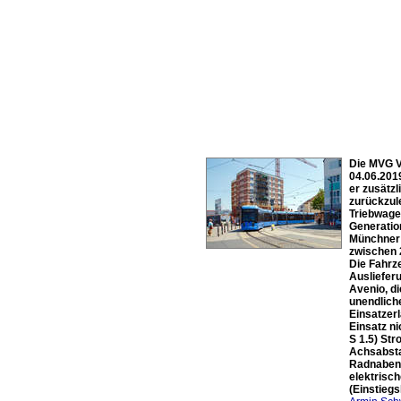
Die MVG V
04.06.201
er zusätzl
zurückzule
Triebwage
Generatio
Münchner 
zwischen 2
Die Fahrz
Ausliefer
Avenio, di
unendlich
Einsatzer
Einsatz n
S 1.5) St
Achsabsta
Radnabenm
elektrisc
(Einstieg