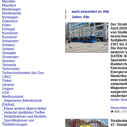
Marokko
Mauritius
Montenegro
auch einsortiert in: Alle
Niederlande
×
Jahre: Alle
Norwegen
Alle Kategorien
×
Österreich
Der Straß
Deutschland
Polen
Alle Jahre
April 202
Portugal
Österreich
2010
von Stadl
Rumänien
2020
bezeichne
Russland
fünfglied
Schweden
2301 bis 2
Schweiz
Die Höchs
Serbien
weiteren 
Slowakei
DATEN: Ba
Slowenien
Spurweite
Spanien
Raddurchm
Tansania
Fahrmotor
Tschechien
Energierü
Tschechoslowakei (bis Dez.
Niederflu
1992)
innerstädt
Türkei
siebentei
Ukraine
Wagenbrei
Ungarn
ausgerüst
USA
skalierbar
Weißrussland
Armin Sch
_Allgemeine Bahntechnik
(Global)
Deutschlan
_Etwas andere (Bahn)-Bilder
505
1400

_Hellertal startbilder-Treffen
_Modellbahnen und Modelle
_Spezifikationen von
Straßenbah
Triebfahrzeugen
47- Stehpl