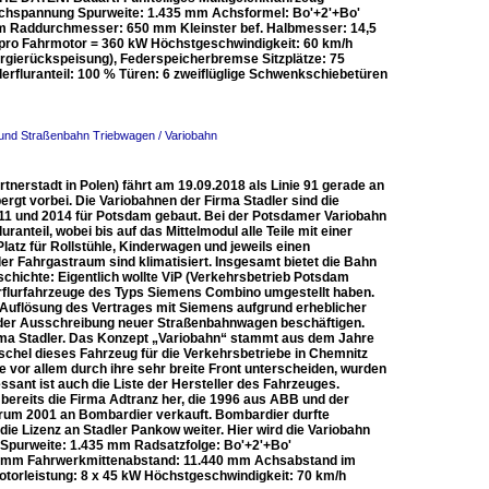
leichspannung Spurweite: 1.435 mm Achsformel: Bo'+2'+Bo'
m Raddurchmesser: 650 mm Kleinster bef. Halbmesser: 14,5
W pro Fahrmotor = 360 kW Höchstgeschwindigkeit: 60 km/h
gierückspeisung), Federspeicherbremse Sitzplätze: 75
fluranteil: 100 % Türen: 6 zweiflüglige Schwenkschiebetüren
- und Straßenbahn Triebwagen / Variobahn
tnerstadt in Polen) fährt am 19.09.2018 als Linie 91 gerade an
t vorbei. Die Variobahnen der Firma Stadler sind die
1 und 2014 für Potsdam gebaut. Bei der Potsdamer Variobahn
anteil, wobei bis auf das Mittelmodul alle Teile mit einer
latz für Rollstühle, Kinderwagen und jeweils einen
er Fahrgastraum sind klimatisiert. Insgesamt bietet die Bahn
chichte: Eigentlich wollte ViP (Verkehrsbetrieb Potsdam
lurfahrzeuge des Typs Siemens Combino umgestellt haben.
 Auflösung des Vertrages mit Siemens aufgrund erheblicher
 der Ausschreibung neuer Straßenbahnwagen beschäftigen.
rma Stadler. Das Konzept „Variobahn“ stammt aus dem Jahre
chel dieses Fahrzeug für die Verkehrsbetriebe in Chemnitz
e vor allem durch ihre sehr breite Front unterscheiden, wurden
ant ist auch die Liste der Hersteller des Fahrzeuges.
bereits die Firma Adtranz her, die 1996 aus ABB und der
rum 2001 an Bombardier verkauft. Bombardier durfte
die Lizenz an Stadler Pankow weiter. Hier wird die Variobahn
Spurweite: 1.435 mm Radsatzfolge: Bo'+2'+Bo'
 mm Fahrwerkmittenabstand: 11.440 mm Achsabstand im
otorleistung: 8 x 45 kW Höchstgeschwindigkeit: 70 km/h