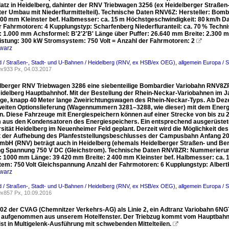
atz in Heidelberg, dahinter der RNV Triebwagen 3256 (ex Heidelberger Straße
ter Umbau mit Niederflurmittelteil). Technische Daten RNV6Z: Hersteller: Bo
 400 mm Kleinster bef. Halbmesser: ca. 15 m Höchstgeschwindigkeit: 80 km/h D
r Fahrmotoren: 4 Kupplungstyp: Scharfenberg Niederfluranteil: ca. 70 % Tech
: 1.000 mm Achsformel: B'2'2'B' Länge über Puffer: 26.640 mm Breite: 2.300 m
istung: 300 kW Stromsystem: 750 Volt = Anzahl der Fahrmotoren: 2

warz
 / Straßen-, Stadt- und U-Bahnen / Heidelberg (RNV, ex HSB/ex OEG)
,
allgemein Europa / 
x933 Px, 04.03.2017
lberger RNV Triebwagen 3286 eine siebenteilige Bombardier Variobahn RNV8ZR 
eidelberg Hauptbahnhof. Mit der Bestellung der Rhein-Neckar-Variobahnen im Ja
lige, knapp 40 Meter lange Zweirichtungswagen des Rhein-Neckar-Typs. Ab Dez
weiten Optionslieferung (Wagennummern 3281–3288, wie dieser) mit dem Ener
 Diese Fahrzeuge mit Energiespeichern können auf einer Strecke von bis zu 2
 aus den Kondensatoren des Energiespeichers. Ein entsprechend ausgerüstete
sität Heidelberg im Neuenheimer Feld geplant. Derzeit wird die Möglichkeit des
it der Aufhebung des Planfeststellungsbeschlusses der Campusbahn Anfang 20
mbH (RNV) beträgt auch in Heidelberg (ehemals Heidelberger Straßen- und Be
ng Spannung 750 V DC (Gleichstrom). Technische Daten RNV8ZR: Nummerierung
: 1000 mm Länge: 39 420 mm Breite: 2 400 mm Kleinster bef. Halbmesser: ca. 1
em: 750 Volt Gleichspannung Anzahl der Fahrmotoren: 6 Kupplungstyp: Albertk
warz
 / Straßen-, Stadt- und U-Bahnen / Heidelberg (RNV, ex HSB/ex OEG)
,
allgemein Europa / 
x857 Px, 10.09.2016
902 der CVAG (Chemnitzer Verkehrs-AG) als Linie 2, ein Adtranz Variobahn 6NG
 aufgenommen aus unserem Hotelfenster. Der Triebzug kommt vom Hauptbahnhof
st in Multigelenk-Ausführung mit schwebenden Mittelteilen.
