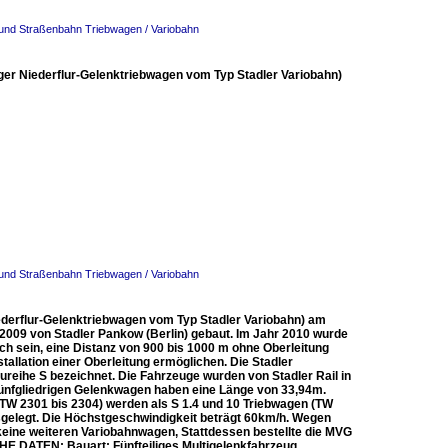
- und Straßenbahn Triebwagen / Variobahn
iger Niederflur-Gelenktriebwagen vom Typ Stadler Variobahn)
- und Straßenbahn Triebwagen / Variobahn
ederflur-Gelenktriebwagen vom Typ Stadler Variobahn) am
 2009 von Stadler Pankow (Berlin) gebaut. Im Jahr 2010 wurde
ch sein, eine Distanz von 900 bis 1000 m ohne Oberleitung
allation einer Oberleitung ermöglichen. Die Stadler
eihe S bezeichnet. Die Fahrzeuge wurden von Stadler Rail in
fünfgliedrigen Gelenkwagen haben eine Länge von 33,94m.
TW 2301 bis 2304) werden als S 1.4 und 10 Triebwagen (TW
usgelegt. Die Höchstgeschwindigkeit beträgt 60km/h. Wegen
eine weiteren Variobahnwagen, Stattdessen bestellte die MVG
HE DATEN: Bauart: Fünfteiliges Multigelenkfahrzeug