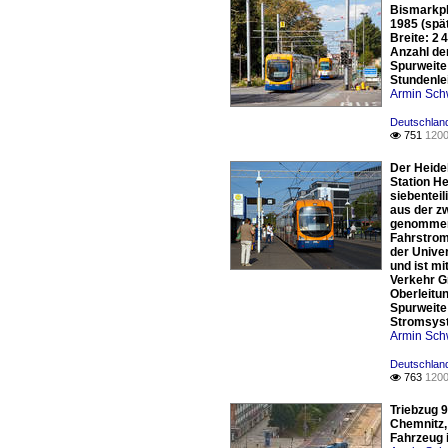
Bismarkpl
1985 (spä
Breite: 2
Anzahl de
Spurweite
Stundenle
Armin Sch
Deutschland
751
1200

Der Heide
Station H
siebentei
aus der z
genommen.
Fahrstrom
der Univer
und ist m
Verkehr G
Oberleitu
Spurweite
Stromsyst
Armin Sch
Deutschland
763
1200

Triebzug 
Chemnitz,
Fahrzeug i