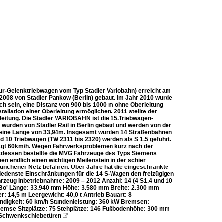
lur-Gelenktriebwagen vom Typ Stadler Variobahn) erreicht am
2008 von Stadler Pankow (Berlin) gebaut. Im Jahr 2010 wurde
ch sein, eine Distanz von 900 bis 1000 m ohne Oberleitung
allation einer Oberleitung ermöglichen. 2011 stellte der
rleitung. Die Stadler VARIOBAHN ist die 15.Triebwagen-
wurden von Stadler Rail in Berlin gebaut und werden von der
 eine Länge von 33,94m. Insgesamt wurden 14 Straßenbahnen
d 10 Triebwagen (TW 2311 bis 2320) werden als S 1.5 geführt.
trägt 60km/h. Wegen Fahrwerksproblemen kurz nach der
ttdessen bestellte die MVG Fahrzeuge des Typs Siemens
en endlich einen wichtigen Meilenstein in der schier
Münchener Netz befahren. Über Jahre hat die eingeschränkte
iedenste Einschränkungen für die 14 S-Wagen den freizügigen
rzeug Inbetriebnahme: 2009 – 2012 Anzahl: 14 (4 S1.4 und 10
+Bo' Länge: 33.940 mm Höhe: 3.580 mm Breite: 2.300 mm
 14,5 m Leergewicht: 40,0 t Antrieb Bauart: 8
ndigkeit: 60 km/h Stundenleistung: 360 kW Bremsen:
remse Sitzplätze: 75 Stehplätze: 146 Fußbodenhöhe: 300 mm
e Schwenkschiebetüren
