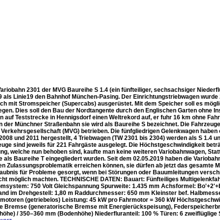
ariobahn 2301 der MVG Baureihe S 1.4 (ein fünfteiliger, sechsachsiger Niederf
9 als Linie19 den Bahnhof München-Pasing. Der Einrichtungstriebwagen wurde 
ich mit Stromspeicher (Supercabs) ausgerüstet. Mit dem Speicher soll es mögli
gen. Dies soll den Bau der Nordtangente durch den Englischen Garten ohne Inst
n auf Teststrecke in Hennigsdorf einen Weltrekord auf, er fuhr 16 km ohne Fah
n der Münchner Straßenbahn sie wird als Baureihe S bezeichnet. Die Fahrzeuge 
Verkehrsgesellschaft (MVG) betrieben. Die fünfgliedrigen Gelenkwagen haben
008 und 2011 hergestellt, 4 Triebwagen (TW 2301 bis 2304) werden als S 1.4 un
euge sind jeweils für 221 Fahrgäste ausgelegt. Die Höchstgeschwindigkeit be
ung, welche nun behoben sind, kaufte man keine weiteren Variobahnwagen, Sta
e als Baureihe T eingegliedert wurden. Seit dem 02.05.2019 haben die Variobahn
en Zulassungsproblematik erreichen können, sie dürfen ab jetzt das gesamte 
laubnis für Probleme gesorgt, wenn bei Störungen oder Bauumleitungen versch
icht möglich machten. TECHNISCHE DATEN: Bauart: Fünfteiliges Multigelenkfah
romsystem: 750 Volt Gleichspannung Spurweite: 1.435 mm Achsformel: Bo'+2'
nd im Drehgestell: 1,80 m Raddurchmesser: 650 mm Kleinster bef. Halbmesser:
otoren (getriebelos) Leistung: 45 kW pro Fahrmotor = 360 kW Höchstgeschwi
he Bremse (generatorische Bremse mit Energierückspeisung), Federspeicherb
shöhe) / 350–360 mm (Bodenhöhe) Niederfluranteil: 100 % Türen: 6 zweiflüglig