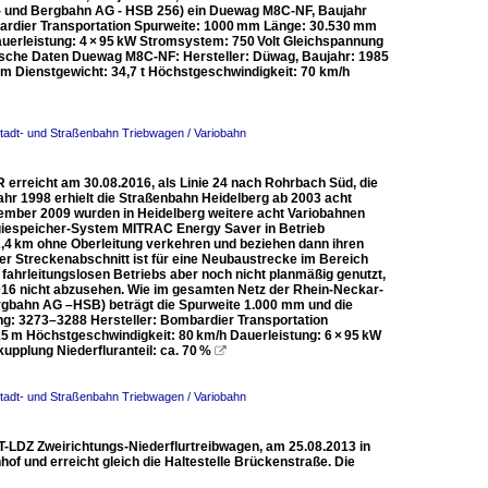
n- und Bergbahn AG - HSB 256) ein Duewag M8C-NF, Baujahr
mbardier Transportation Spurweite: 1000 mm Länge: 30.530 mm
auerleistung: 4 × 95 kW Stromsystem: 750 Volt Gleichspannung
nische Daten Duewag M8C-NF: Hersteller: Düwag, Baujahr: 1985
m Dienstgewicht: 34,7 t Höchstgeschwindigkeit: 70 km/h
Stadt- und Straßenbahn Triebwagen / Variobahn
erreicht am 30.08.2016, als Linie 24 nach Rohrbach Süd, die
hr 1998 erhielt die Straßenbahn Heidelberg ab 2003 acht
ember 2009 wurden in Heidelberg weitere acht Variobahnen
giespeicher-System MITRAC Energy Saver in Betrieb
,4 km ohne Oberleitung verkehren und beziehen dann ihren
r Streckenabschnitt ist für eine Neubaustrecke im Bereich
 fahrleitungslosen Betriebs aber noch nicht planmäßig genutzt,
16 nicht abzusehen. Wie im gesamten Netz der Rhein-Neckar-
rgbahn AG –HSB) beträgt die Spurweite 1.000 mm und die
: 3273–3288 Hersteller: Bombardier Transportation
5 m Höchstgeschwindigkeit: 80 km/h Dauerleistung: 6 × 95 kW
upplung Niederfluranteil: ca. 70 %

Stadt- und Straßenbahn Triebwagen / Variobahn
T-LDZ Zweirichtungs-Niederflurtreibwagen, am 25.08.2013 in
 und erreicht gleich die Haltestelle Brückenstraße. Die