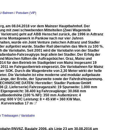
 U-Bahnen / Potsdam (ViP)
erg, am 08.04.2018 vor dem Mainzer Hauptbahnhof. Der
rung mit zwei schwebenden Mittelteilen (Zwei Wagenteile
h Variotram) geht auf ABB Henschel zurück, die 1996 in Adtranz
oderne Montagewerk in Pankow nach nur vier Jahren
lten, wurde ein Joint Venture zwischen Adtranz und Stadler
r aufgelöst wurde. Stadler Rail übernahm das Werk zu 100 %.
die Variobahn. Seit 2001 wird die Variobahn von der Stadler
enbahn-Fahrzeugtyps liegt allein bei Stadler. Der Erfolg der
und München füllten die Auftragsbücher. Graz, Mainz und
2014 für den Betrieb im Stadtgebiet von Mainz insgesamt 19
2011 im Fahrgastbetrieb eingesetzt. Die Variobahnen für Mainz
r SOK. Durch die Wagenbreite von 2,30 Meter wirkt der helle
meter. Die Variobahn ist eine moderne und modular aufgebaute
 Länge, der Breite, der Spurweite sowie der Fahrdrahtspannung.
. TECHNISCHE DATEN: Hersteller: Stadler Pankow GmbH
236 (2. Lieferserie) Fahrzeuganzahl: 19 Spurweite: 1.000 mm
 Eigengewicht: 38.400 kg Fahrzeuglänge: 30.068 mm
Fußbodenhöhe (100 % NF): 350 mm Außentüren: 4
nung: 600 V DC Leistung: 8 × 45 kW = 360 KW Max.
in. Kurvenradius 17 m

n Triebwagen / Variobahn
iobahn RNV6Z, Baujahr 2006, als Linie 23 am 30.08.2016 am