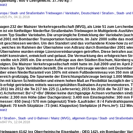
spannung : 600 V Leergewicht: 37.760 kg

warz
uropa / Stadt- und Straßenbahn Triebwagen / Variobahn
,
Deutschland / Straßen-, Stadt- und
x825 Px, 04.11.2018
wagen 232 der Mainzer Verkehrsgesellschaft (MVG), als Linie 51 zum Lerchenb
 ist ein fünfteiliger Niederflur-Straßenbahn-Triebwagen in Multigelenk-Ausfüh
, vom Typ Stadler Variobahn. Die ursprüngliche Entwicklung der Variobahn (auc
nd 2001 mit Bombardier Transportation fusionierte. Im Jahr 2000 sollte das m
eit geschlossen werden. Um den Standort und das vorhandene Know-how zu erha
, welches im Rahmen der Übernahme von Adtranz durch Bombardier 2001 wiede
r Übernahme wurden einige Lizenzvereinbarungen getroffen. Diese betrafen auch 
H konstruiert, entwickelt und gebaut. Die Vermarktung des erfolgreichen Straß
 stellte sich 2005 ein. Die ersten Aufträge aus den Städten Bochum, Nürnberg 
olgten. Die Mainzer Verkehrsgesellschaft mbH hatte im Juli 2009 und im April 
hnen des Typs Variobahn bestellt. Die ersten Fahrzeuge werden seit Dezember 
über einen Niederfluranteil von 100% mit einem Fußbodenniveau von 350 mm übe
ereich großzügig. Die Spurweite der Einrichtungsfahrzeuge beträgt 1.000 Milli
n mit klaren Schnittstellen und einem hohen Maß an Flexibilität bezüglich der
eb erfolgt getriebelos mittels wassergekühlten Radnaben-Asynchronmotoren
2011 bis 2012 die Tw 217 bis 225 (1.Lieferserie); 2015 bis 2016 die Tw 227 bis 
r) Achsformel: Bo'+2'+Bo' (Wobei keine durchgängige Achsen vorhanden sind)
reite: 2.300 mm Höhe (über Dachgeräten): 3.400 mm Einstiegshöhe: 300 mm 
esser: 650 (neu) / 570 mm (abgenutzt) Trieb- /Laufräder: 8 / 4 Fahrdrahtspan
gkeit: 70 km/h Sitzplätze :73 (inkl. Klappsitze) Stehplätze (4 Pers./m²): 112 M
warz
 / Straßen-, Stadt- und U-Bahnen / Mainz (MVG)
,
allgemein Europa / Stadt- und Straßenbah
x847 Px, 12.04.2018
riebwagen 4142 (ex Oberrheinische Eisenbahn - OEG 142), ein Bombardier Var