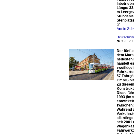
Inbetrieb
Länge: 33
m Leergew
Stundenle
Stehplätz

Armin Sch
Deutschlan
952
1200

Der fünfte
dem Marst
neuesten 
handelt es
zweiflügel
Fahrkarten
57 Fahrgä
GmbH) bis
Zu diesem
Konstrukt
Diese füh
1993 (im 
entwickelt
zwischen 
Während d
Verkehrst
allerdings
seit 2001
Wagenkas
Fahrwerk: