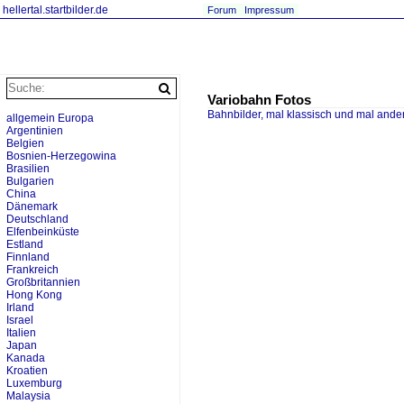
hellertal.startbilder.de
Forum
Impressum
Variobahn Fotos
Bahnbilder, mal klassisch und mal ande
allgemein Europa
Argentinien
Belgien
Bosnien-Herzegowina
Brasilien
Bulgarien
China
Dänemark
Deutschland
Elfenbeinküste
Estland
Finnland
Frankreich
Großbritannien
Hong Kong
Irland
Israel
Italien
Japan
Kanada
Kroatien
Luxemburg
Malaysia