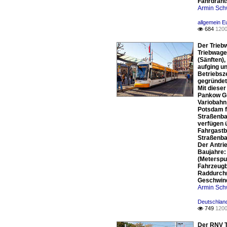
Fahrdraht
Armin Sch
allgemein E
684
1200

Der Trieb
Triebwagen
(Sänften)
aufging u
Betriebsz
gegründet
Mit diese
Pankow Gmb
Variobahn
Potsdam f
Straßenba
verfügen 
Fahrgastb
Straßenbah
Der Antri
Baujahre: 
(Meterspu
Fahrzeugb
Raddurchm
Geschwindi
Armin Sch
Deutschland
749
1200

Der RNV T