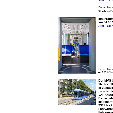
Armin Sch
Deutschlan
729
1200

Innenraum
am 04.06.
Armin Sch
Deutschlan
720
800x

Der MVG-S
16.06.201
er zusätzl
zurückzule
VARIOBAHN
Berlin ge
Insgesamt
2311 bis 
Fahrwerks
Fahrzeuge