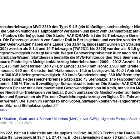
enbahntriebwagen MVG 2319 des Typs S 1.5 (ein fünfteiliger, sechsachsiger Ni
5 die Station München Hauptbahnhof verlassen und biegt vom Bahnhofplatz auf
er Pankow (Berlin) gebaut. Die Stadler VARIOBAHN ist die 15.Triebwagen-Gener
t. Die Fahrzeuge wurden von Stadler Rail in Berlin gebaut und werden von der 
rigen Gelenkwagen haben eine Länge von 33,94m. Insgesamt wurden 14 Straßen
304) werden als S 1.4 und 10 Triebwagen (TW 2311 bis 2320) werden als S 1.5 ge
tgeschwindigkeit beträgt 60 km/h. Wegen Fahrwerksproblemen kurz nach der A
Variobahn-Wagen, Stattdessen bestellte die MVG-Fahrzeuge des Typs Siemens 
uart: Fünfteiliges Multigelenkfahrzeug Inbetriebnahme: 2009 – 2012 Anzahl: 1
: 1.435 mm Achsformel: Bo'+2'+Bo' Länge: 33.940 mm Höhe: 3.580 mm Breite:
esser: 650 mm Kleinster bef. Halbmesser: 14,5 m Leergewicht: 40,0 t Antrieb
 = 360 kW Höchstgeschwindigkeit: 60 km/h Stundenleistung: 360 kW Bremsen:
ckspeisung), Federspeicherbremse Sitzplätze: 75 Stehplätze: 146 Fußbodenh
ranteil: 100 % Türen: 6 zweiflüglige Schwenkschiebetüren Die Stadler VARIOBAH
ischen Einsatz mit einer maximalen Geschwindigkeit von 80 km/h, mit vielen Mögl
lige Niederflur-Triebwagen verfügbar. Durch umfassende Möglichkeiten zur Indi
ten und Spurweiten als Ein- oder Zweirichtungsfahrzeug verfügbar. Die Fahrwer
et werden. Die Türen im Fahrgast- und Kopf-/Endwagen können frei angeordne
en Sitz- und Stehplatzangebot.

warz
d / Straßen-, Stadt- und U-Bahnen / München (MVG, zuvor SWM)
,
allgemein Europa / Stadt
x981 Px, 22.04.2025
n 222, hält an Haltestelle am Hauptplatz in Graz. 06.2023 Technische Daten. G
ätze 98, Leergewicht 38,4 t, L 27,47 m, B , Geschwindigkeit max 70 km/h, (Quell