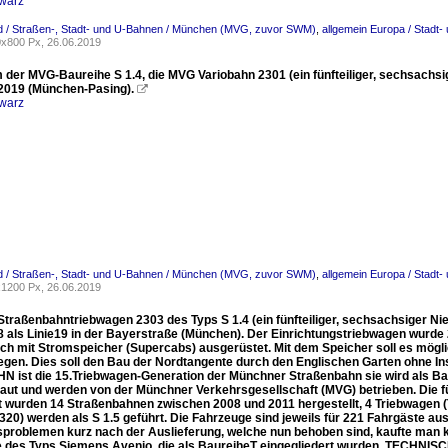
warz
d / Straßen-, Stadt- und U-Bahnen / München (MVG, zuvor SWM)
,
allgemein Europa / Stadt
x800 Px, 26.06.2019
 der MVG-Baureihe S 1.4, die MVG Variobahn 2301 (ein fünfteiliger, sechsachs
2019 (München-Pasing).

warz
d / Straßen-, Stadt- und U-Bahnen / München (MVG, zuvor SWM)
,
allgemein Europa / Stadt
1200 Px, 26.06.2019
traßenbahntriebwagen 2303 des Typs S 1.4 (ein fünfteiliger, sechsachsiger Ni
8 als Linie19 in der Bayerstraße (München). Der Einrichtungstriebwagen wurde
ich mit Stromspeicher (Supercabs) ausgerüstet. Mit dem Speicher soll es mögli
gen. Dies soll den Bau der Nordtangente durch den Englischen Garten ohne Inst
 ist die 15.Triebwagen-Generation der Münchner Straßenbahn sie wird als Baur
baut und werden von der Münchner Verkehrsgesellschaft (MVG) betrieben. Die 
 wurden 14 Straßenbahnen zwischen 2008 und 2011 hergestellt, 4 Triebwagen (
2320) werden als S 1.5 geführt. Die Fahrzeuge sind jeweils für 221 Fahrgäste a
problemen kurz nach der Auslieferung, welche nun behoben sind, kaufte man k
 des Typs Siemens Avenio, die als BaureiheT eingegliedert wurden. TECHNISC