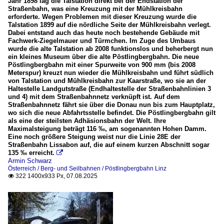
Jahr 1898 lag die Talstation direkt bei der Endstation der
Straßenbahn, was eine Kreuzung mit der Mühlkreisbahn
erforderte. Wegen Problemen mit dieser Kreuzung wurde die
Talstation 1899 auf die nördliche Seite der Mühlkreisbahn verlegt.
Dabei entstand auch das heute noch bestehende Gebäude mit
Fachwerk-Ziegelmauer und Türmchen. Im Zuge des Umbaus
wurde die alte Talstation ab 2008 funktionslos und beherbergt nun
ein kleines Museum über die alte Pöstlingbergbahn. Die neue
Pöstlingbergbahn mit einer Spurweite von 900 mm (bis 2008
Meterspur) kreuzt nun wieder die Mühlkreisbahn und führt südlich
von Talstation und Mühlkreisbahn zur Kaarstraße, wo sie an der
Haltestelle Landgutstraße (Endhaltestelle der Straßenbahnlinien 3
und 4) mit dem Straßenbahnnetz verknüpft ist. Auf dem
Straßenbahnnetz fährt sie über die Donau nun bis zum Hauptplatz,
wo sich die neue Abfahrtsstelle befindet. Die Pöstlingbergbahn gilt
als eine der steilsten Adhäsionsbahn der Welt. Ihre
Maximalsteigung beträgt 116 ‰, am sogenannten Hohen Damm.
Eine noch größere Steigung weist nur die Linie 28E der
Straßenbahn Lissabon auf, die auf einem kurzen Abschnitt sogar
135 ‰ erreicht.

Armin Schwarz
Österreich / Berg- und Seilbahnen / Pöstlingbergbahn Linz
322 1400x933 Px, 07.08.2025
