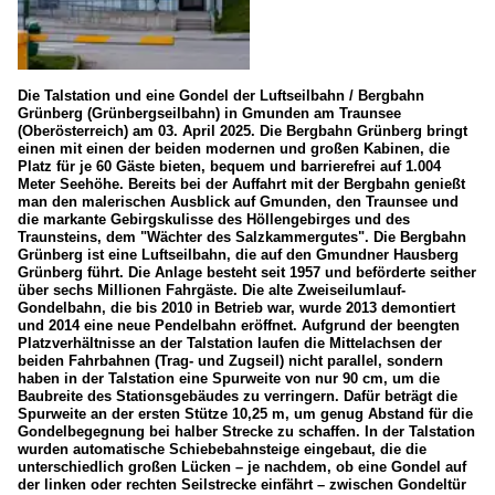
Die Talstation und eine Gondel der Luftseilbahn / Bergbahn
Grünberg (Grünbergseilbahn) in Gmunden am Traunsee
(Oberösterreich) am 03. April 2025. Die Bergbahn Grünberg bringt
einen mit einen der beiden modernen und großen Kabinen, die
Platz für je 60 Gäste bieten, bequem und barrierefrei auf 1.004
Meter Seehöhe. Bereits bei der Auffahrt mit der Bergbahn genießt
man den malerischen Ausblick auf Gmunden, den Traunsee und
die markante Gebirgskulisse des Höllengebirges und des
Traunsteins, dem "Wächter des Salzkammergutes". Die Bergbahn
Grünberg ist eine Luftseilbahn, die auf den Gmundner Hausberg
Grünberg führt. Die Anlage besteht seit 1957 und beförderte seither
über sechs Millionen Fahrgäste. Die alte Zweiseilumlauf-
Gondelbahn, die bis 2010 in Betrieb war, wurde 2013 demontiert
und 2014 eine neue Pendelbahn eröffnet. Aufgrund der beengten
Platzverhältnisse an der Talstation laufen die Mittelachsen der
beiden Fahrbahnen (Trag- und Zugseil) nicht parallel, sondern
haben in der Talstation eine Spurweite von nur 90 cm, um die
Baubreite des Stationsgebäudes zu verringern. Dafür beträgt die
Spurweite an der ersten Stütze 10,25 m, um genug Abstand für die
Gondelbegegnung bei halber Strecke zu schaffen. In der Talstation
wurden automatische Schiebebahnsteige eingebaut, die die
unterschiedlich großen Lücken – je nachdem, ob eine Gondel auf
der linken oder rechten Seilstrecke einfährt – zwischen Gondeltür