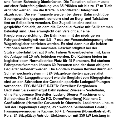
und festem Bahnsteig überbrücken. Die Talstation selbst musste
auf einer Bohrpfahlgründung von 35 Pfählen mit bis zu 17 m Tiefe
errichtet werden, um die Kräfte in standfesten Untergrund
abzutragen. Die vier Tragseile werden bei dieser Bahn nicht über
Spanngewichte gespannt, sondern sind an Berg- und Talstation
fest an Seilpollern verankert. Das Zugseil ist eine endlos
gespleißte Schleife, an dem die Gondellaufwerke mit Seilklemmen
befestigt sind. Dies ermöglicht den Verzicht auf eine
Fangbremsvorrichtung. Die Bahn kann mit der niedrigeren
Fahrgeschwindigkeit von 5,5 - 7 m/s zur Personaleinsparung ohne
Wagenbegleiter betrieben werden. Es sind dann nur die beiden
Stationen besetzt. Die maximale Geschwindigkeit bei der
Stützenüberfahrt beträgt 8 m/s. Fahren Wagenbegleiter mit, kann
die Anlage mit 10 m/s betrieben werden. Die Kabinen bieten im
begleiterlosem Normalbetrieb Platz für 45 Personen. Bei starkem
Fahrgastaufkommen können 60 Personen und der dann obligate
Begleiter befördert werden. Die Gondeln können flexibel durch ein
Schnellwechselsystem mit 24 Sitzgelegenheiten ausgestattet
werden. Für Langguttransport wie die Bergfahrt von Hängegleitern
sind an den Stirnseiten der Gondeln spezielle Ladegutöffnungen
vorhanden. TECHNISCHE DATEN: Betreiber: Bergbahnen
Dachstein Salzkammergut Bahnsystem: Zweiseil-Pendelbahn,
ohne Fangbremse (Hersteller: Ludwig Steurer Maschinen und
Seilbahnbau GmbH & Co KG, Doren/Vorarlberg) Kabinen: 2
Großkabinen (Hersteller Carvatech in Oberweis, Laakirchen – heute
Teil der Doppelmayr Gruppe, ex Swoboda Seilbahnbau GmbH)
Fassungsvermögen je Kabine: 60 + 1 Personen (Normalbetrieb 45
Pers, 24 Sitzplätze) Antrieb: Elektromotor mit 350 kW Leistung in