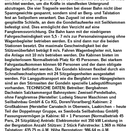
errichtet werden, um die Kräfte in standfesten Untergrund
abzutragen. Die vier Tragseile werden bei dieser Bahn nicht über
Spanngewichte gespannt, sondern sind an Berg- und Talstation
fest an Seilpollern verankert. Das Zugseil ist eine endlos
gespleißte Schleife, an dem die Gondellaufwerke mit Seilklemmen
befestigt sind. Dies ermöglicht den Verzicht auf eine
Fangbremsvorrichtung. Die Bahn kann mit der niedrigeren
Fahrgeschwindigkeit von 5,5 - 7 m/s zur Personaleinsparung ohne
Wagenbegleiter betrieben werden. Es sind dann nur die beiden
Stationen besetzt. Die maximale Geschwindigkeit bei der
Stützenüberfahrt beträgt 8 m/s. Fahren Wagenbegleiter mit, kann
die Anlage mit 10 m/s betrieben werden. Die Kabinen bieten im
begleiterlosem Normalbetrieb Platz für 45 Personen. Bei starkem
Fahrgastaufkommen können 60 Personen und der dann obligate
Begleiter befördert werden. Die Gondeln können flexibel durch ein
Schnellwechselsystem mit 24 Sitzgelegenheiten ausgestattet
werden. Für Langguttransport wie die Bergfahrt von Hängegleitern
sind an den Stirnseiten der Gondeln spezielle Ladegutöffnungen
vorhanden. TECHNISCHE DATEN: Betreiber: Bergbahnen
Dachstein Salzkammergut Bahnsystem: Zweiseil-Pendelbahn,
ohne Fangbremse (Hersteller: Ludwig Steurer Maschinen und
Seilbahnbau GmbH & Co KG, Doren/Vorarlberg) Kabinen: 2
Großkabinen (Hersteller Carvatech in Oberweis, Laakirchen – heute
Teil der Doppelmayr Gruppe, ex Swoboda Seilbahnbau GmbH)
Fassungsvermögen je Kabine: 60 + 1 Personen (Normalbetrieb 45
Pers, 24 Sitzplätze) Antrieb: Elektromotor mit 350 kW Leistung in
der Bergstation Anzahl Stützen: 2 Stück Fahrstrecke: 1.969 m Höhe
Talstation: 435,75 m.ü.M. Höhe Bergstation: 986,64 m.ü.M.