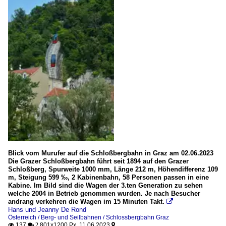
Blick vom Murufer auf die Schloßbergbahn in Graz am 02.06.2023
Die Grazer Schloßbergbahn führt seit 1894 auf den Grazer
Schloßberg, Spurweite 1000 mm, Länge 212 m, Höhendifferenz 109
m, Steigung 599 ‰, 2 Kabinenbahn, 58 Personen passen in eine
Kabine. Im Bild sind die Wagen der 3.ten Generation zu sehen
welche 2004 in Betrieb genommen wurden. Je nach Besucher
andrang verkehren die Wagen im 15 Minuten Takt.

Hans und Jeanny De Rond
Österreich / Berg- und Seilbahnen / Schlossbergbahn Graz
137
801x1200 Px, 11.06.2023

 2
