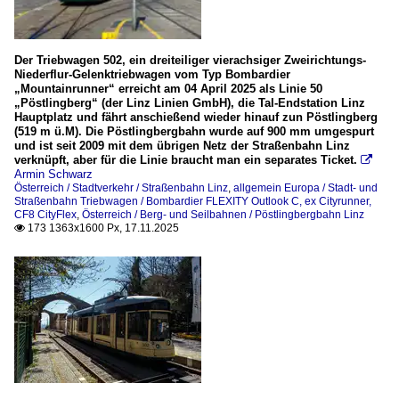
Der Triebwagen 502, ein dreiteiliger vierachsiger Zweirichtungs-
Niederflur-Gelenktriebwagen vom Typ Bombardier
„Mountainrunner“ erreicht am 04 April 2025 als Linie 50
„Pöstlingberg“ (der Linz Linien GmbH), die Tal-Endstation Linz
Hauptplatz und fährt anschießend wieder hinauf zun Pöstlingberg
(519 m ü.M). Die Pöstlingbergbahn wurde auf 900 mm umgespurt
und ist seit 2009 mit dem übrigen Netz der Straßenbahn Linz
verknüpft, aber für die Linie braucht man ein separates Ticket.

Armin Schwarz
Österreich / Stadtverkehr / Straßenbahn Linz
,
allgemein Europa / Stadt- und
Straßenbahn Triebwagen / Bombardier FLEXITY Outlook C, ex Cityrunner,
CF8 CityFlex
,
Österreich / Berg- und Seilbahnen / Pöstlingbergbahn Linz
173 1363x1600 Px, 17.11.2025
