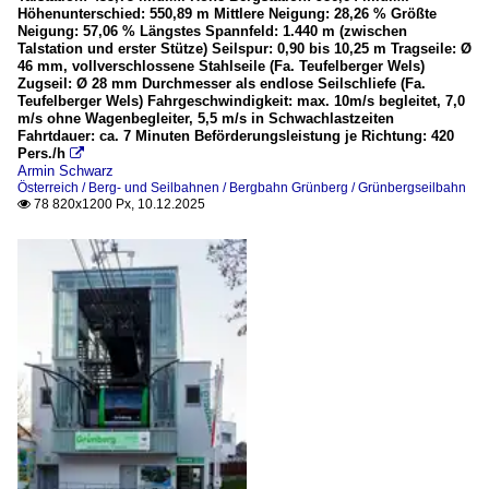
Höhenunterschied: 550,89 m Mittlere Neigung: 28,26 % Größte
Neigung: 57,06 % Längstes Spannfeld: 1.440 m (zwischen
Talstation und erster Stütze) Seilspur: 0,90 bis 10,25 m Tragseile: Ø
46 mm, vollverschlossene Stahlseile (Fa. Teufelberger Wels)
Zugseil: Ø 28 mm Durchmesser als endlose Seilschliefe (Fa.
Teufelberger Wels) Fahrgeschwindigkeit: max. 10m/s begleitet, 7,0
m/s ohne Wagenbegleiter, 5,5 m/s in Schwachlastzeiten
Fahrtdauer: ca. 7 Minuten Beförderungsleistung je Richtung: 420
Pers./h

Armin Schwarz
Österreich / Berg- und Seilbahnen / Bergbahn Grünberg / Grünbergseilbahn
78 820x1200 Px, 10.12.2025
