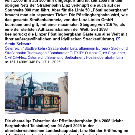
von 1.000 mm auf 900 mm umgespurt und ist seit 2009 mit dem
übrigen Netz der Straßenbahn Linz verknüpft die auch auf der
Spurweite 900 mm fährt. Aber für die Linie 50 „Pöstlingbergbahn“
braucht man ein separates Ticket. Die Pöstlingbergbahn wird, wie
das gesamte Straßenbahnnetz, von der Linz Linien GmbH
betrieben und gilt, mit einer maximalen Steigung von 116 ‰, als
eine der steilsten Adhäsionsbahnen der Welt. Seit 1898
beeindruckt die Linzer Pöstlingbergbahn Gäste aus aller Welt mit
ihrer außergewöhnlichen und idyllischen Streckenführung.

Armin Schwarz
Österreich / Stadtverkehr / Straßenbahn Linz
,
allgemein Europa / Stadt- und
Straßenbahn Triebwagen / Bombardier FLEXITY Outlook C, ex Cityrunner,
CF8 CityFlex
,
Österreich / Berg- und Seilbahnen / Pöstlingbergbahn Linz
161 1400x1348 Px, 17.11.2025

Die ehemalige Talstation der Pöstlingbergbahn (bis 2008 Urfahr
Bergbahnhof Talstation) am 04 April 2025 in der
oberösterreichischen Landeshauptstadt Linz Bei der Eröffnung im