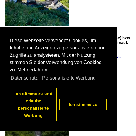
Während der eine Wagen der FestungsBahn Salzburg am
12.09.2022 oberhalb der Abtsche Ausweiche (Abtsche Weiche) bzw.
Diese Webseite verwendet Cookies, um
der Mittelstation auf Talfahrt ist, kommt der andere Wagen hinauf.
Inhalte und Anzeigen zu personalisieren und

Armin Schwarz
Zugriffe zu analysieren. Mit der Nutzung
Österreich / Unternehmen / SLB Salzburger Lokalbahnen / Salzburg AG
,
Österreich / Berg- und Seilbahnen / Festungsbahn Salzburg
stimmen Sie der Verwendung von Cookies
469 1400x1054 Px, 23.10.2022

zu. Mehr erfahren:
Datenschutz
,
Personalisierte Werbung
Ich stimme zu und
erlaube
Ich stimme zu
personalisierte
Werbung