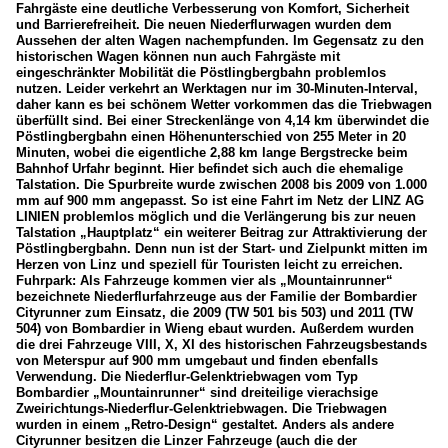
Fahrgäste eine deutliche Verbesserung von Komfort, Sicherheit
und Barrierefreiheit. Die neuen Niederflurwagen wurden dem
Aussehen der alten Wagen nachempfunden. Im Gegensatz zu den
historischen Wagen können nun auch Fahrgäste mit
eingeschränkter Mobilität die Pöstlingbergbahn problemlos
nutzen. Leider verkehrt an Werktagen nur im 30-Minuten-Interval,
daher kann es bei schönem Wetter vorkommen das die Triebwagen
überfüllt sind. Bei einer Streckenlänge von 4,14 km überwindet die
Pöstlingbergbahn einen Höhenunterschied von 255 Meter in 20
Minuten, wobei die eigentliche 2,88 km lange Bergstrecke beim
Bahnhof Urfahr beginnt. Hier befindet sich auch die ehemalige
Talstation. Die Spurbreite wurde zwischen 2008 bis 2009 von 1.000
mm auf 900 mm angepasst. So ist eine Fahrt im Netz der LINZ AG
LINIEN problemlos möglich und die Verlängerung bis zur neuen
Talstation „Hauptplatz“ ein weiterer Beitrag zur Attraktivierung der
Pöstlingbergbahn. Denn nun ist der Start- und Zielpunkt mitten im
Herzen von Linz und speziell für Touristen leicht zu erreichen.
Fuhrpark: Als Fahrzeuge kommen vier als „Mountainrunner“
bezeichnete Niederflurfahrzeuge aus der Familie der Bombardier
Cityrunner zum Einsatz, die 2009 (TW 501 bis 503) und 2011 (TW
504) von Bombardier in Wieng ebaut wurden. Außerdem wurden
die drei Fahrzeuge VIII, X, XI des historischen Fahrzeugsbestands
von Meterspur auf 900 mm umgebaut und finden ebenfalls
Verwendung. Die Niederflur-Gelenktriebwagen vom Typ
Bombardier „Mountainrunner“ sind dreiteilige vierachsige
Zweirichtungs-Niederflur-Gelenktriebwagen. Die Triebwagen
wurden in einem „Retro-Design“ gestaltet. Anders als andere
Cityrunner besitzen die Linzer Fahrzeuge (auch die der