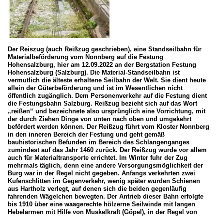
Der Reiszug (auch Reißzug geschrieben), eine Standseilbahn für
Materialbeförderung vom Nonnberg auf die Festung
Hohensalzburg, hier am 12.09.2022 an der Bergstation Festung
Hohensalzburg (Salzburg). Die Material-Standseilbahn ist
vermutlich die älteste erhaltene Seilbahn der Welt. Sie dient heute
allein der Güterbeförderung und ist im Wesentlichen nicht
öffentlich zugänglich. Dem Personenverkehr auf die Festung dient
die Festungsbahn Salzburg. Reißzug bezieht sich auf das Wort
„reißen“ und bezeichnete also ursprünglich eine Vorrichtung, mit
der durch Ziehen Dinge von unten nach oben und umgekehrt
befördert werden können. Der Reißzug führt vom Kloster Nonnberg
in den inneren Bereich der Festung und geht gemäß
bauhistorischen Befunden im Bereich des Schlangenganges
zumindest auf das Jahr 1460 zurück. Der Reißzug wurde vor allem
auch für Materialtransporte errichtet. Im Winter fuhr der Zug
mehrmals täglich, denn eine andere Versorgungsmöglichkeit der
Burg war in der Regel nicht gegeben. Anfangs verkehrten zwei
Kufenschlitten im Gegenverkehr, wenig später wurden Schienen
aus Hartholz verlegt, auf denen sich die beiden gegenläufig
fahrenden Wägelchen bewegten. Der Antrieb dieser Bahn erfolgte
bis 1910 über eine waagerechte hölzerne Seilwinde mit langen
Hebelarmen mit Hilfe von Muskelkraft (Göpel), in der Regel von