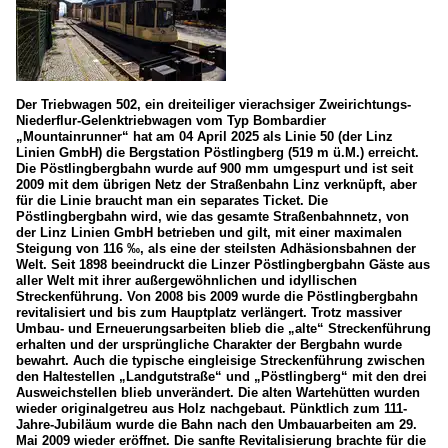
Der Triebwagen 502, ein dreiteiliger vierachsiger Zweirichtungs-
Niederflur-Gelenktriebwagen vom Typ Bombardier
„Mountainrunner“ hat am 04 April 2025 als Linie 50 (der Linz
Linien GmbH) die Bergstation Pöstlingberg (519 m ü.M.) erreicht.
Die Pöstlingbergbahn wurde auf 900 mm umgespurt und ist seit
2009 mit dem übrigen Netz der Straßenbahn Linz verknüpft, aber
für die Linie braucht man ein separates Ticket. Die
Pöstlingbergbahn wird, wie das gesamte Straßenbahnnetz, von
der Linz Linien GmbH betrieben und gilt, mit einer maximalen
Steigung von 116 ‰, als eine der steilsten Adhäsionsbahnen der
Welt. Seit 1898 beeindruckt die Linzer Pöstlingbergbahn Gäste aus
aller Welt mit ihrer außergewöhnlichen und idyllischen
Streckenführung. Von 2008 bis 2009 wurde die Pöstlingbergbahn
revitalisiert und bis zum Hauptplatz verlängert. Trotz massiver
Umbau- und Erneuerungsarbeiten blieb die „alte“ Streckenführung
erhalten und der ursprüngliche Charakter der Bergbahn wurde
bewahrt. Auch die typische eingleisige Streckenführung zwischen
den Haltestellen „Landgutstraße“ und „Pöstlingberg“ mit den drei
Ausweichstellen blieb unverändert. Die alten Wartehütten wurden
wieder originalgetreu aus Holz nachgebaut. Pünktlich zum 111-
Jahre-Jubiläum wurde die Bahn nach den Umbauarbeiten am 29.
Mai 2009 wieder eröffnet. Die sanfte Revitalisierung brachte für die