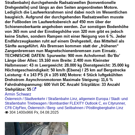
Straßenbahn) durchgehende Radsatzwellen (konventionelle
Drehgestelle) und längs an den Seiten angeordneten Motore.
Lediglich die Laufwerksrahmen sind dabei noch im Wesentlichen
baugleich. Aufgrund der durchgehenden Radsatzwellen musste
der Fußboden im Laufwerksbereich auf 450 mm über der
Schienenoberkante angehoben werden. Zur sonstigen Bodenhöhe
von 365 mm und der Einstiegshöhe von 320 mm gibt es jedoch
keine Stufen, sondern Rampen mit einer Neigung von 6 %. Jeder
Endfahrzeugkasten ruht auf einem Drehgestell, das Mittelteil als
Sänfte ausgeführt. Als Bremsen kommen statt der „früheren“
Zangenbremsen nun Magnetschienenbremsen zum Einsatz.
TECHNISCHE DATEN: Spurweite: 900 mm Achsformel: Bo’Bo’
Länge über Alles: 19.160 mm Breite: 2.400 mm Kleinster
Halbmesser: 43 m Leergewicht: 28.000 kg Dienstgewicht: 35.000 kg
Höchstgeschwindigkeit: 50 km/h (Ebene) / 25 km auf Bergstrecke
Leistung: 4 x 143 PS (4 x 105 kW) Motore: 4 Stück luftgekühlten
Drehstrom Asynchronmotoren Maximale Steigung: 11,6 %
Fahrdrahtspannung: 600 Volt DC Anzahl Sitzplätze: 33 Anzahl
Stehplätze: 55

Armin Schwarz
Österreich / Stadtverkehr / Straßenbahn Linz
,
allgemein Europa / Stadt- und
Straßenbahn Triebwagen / Bombardier FLEXITY Outlook C, ex Cityrunner,
CF8 CityFlex
,
Österreich / Berg- und Seilbahnen / Pöstlingbergbahn Linz
304 1400x966 Px, 04.08.2025
