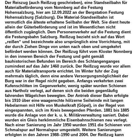
Der Reiszug (auch Reißzug geschrieben), eine Standseilbahn für
Materialbeförderung vom Nonnberg auf die Festung
Hohensalzburg, hier am 12.09.2022 an der Bergstation Festung
Hohensalzburg (Salzburg). Die Material-Standseilbahn ist
vermutlich die älteste erhaltene Seilbahn der Welt. Sie dient heute
allein der Güterbeförderung und ist im Wesentlichen nicht
öffentlich zugänglich. Dem Personenverkehr auf die Festung dient
die Festungsbahn Salzburg. Reißzug bezieht sich auf das Wort
„reißen“ und bezeichnete also ursprünglich eine Vorrichtung, mit
der durch Ziehen Dinge von unten nach oben und umgekehrt
befördert werden können. Der Reißzug führt vom Kloster Nonnberg
in den inneren Bereich der Festung und geht gemäß
bauhistorischen Befunden im Bereich des Schlangenganges
zumindest auf das Jahr 1460 zurück. Der Reißzug wurde vor allem
auch für Materialtransporte errichtet. Im Winter fuhr der Zug
mehrmals täglich, denn eine andere Versorgungsmöglichkeit der
Burg war in der Regel nicht gegeben. Anfangs verkehrten zwei
Kufenschlitten im Gegenverkehr, wenig später wurden Schienen
aus Hartholz verlegt, auf denen sich die beiden gegenläufig
fahrenden Wägelchen bewegten. Der Antrieb dieser Bahn erfolgte
bis 1910 über eine waagerechte hölzerne Seilwinde mit langen
Hebelarmen mit Hilfe von Muskelkraft (Göpel), in der Regel von
eingespannten, sich im Kreis bewegenden Pferden. 1881 bis 1885
wurde die Anlage von der k. u. k. Militärverwaltung saniert. Dabei
wurden ein Gleis herkömmliche Eisenbahnschienen neu verlegt.
Nach einer Sanierung im Jahr 1950 wurden 1951 die Schienen von
Schmalspur auf Normalspur umgestellt. Weitere Sanierungen
erfolgten in den Jahren 1988–1990 und 2004. Der Reißzug kann