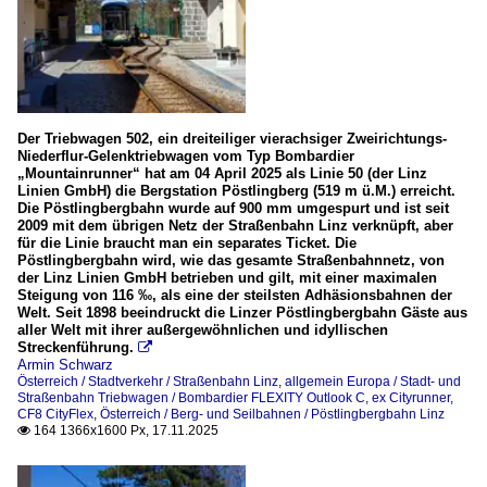
Der Triebwagen 502, ein dreiteiliger vierachsiger Zweirichtungs-
Niederflur-Gelenktriebwagen vom Typ Bombardier
„Mountainrunner“ hat am 04 April 2025 als Linie 50 (der Linz
Linien GmbH) die Bergstation Pöstlingberg (519 m ü.M.) erreicht.
Die Pöstlingbergbahn wurde auf 900 mm umgespurt und ist seit
2009 mit dem übrigen Netz der Straßenbahn Linz verknüpft, aber
für die Linie braucht man ein separates Ticket. Die
Pöstlingbergbahn wird, wie das gesamte Straßenbahnnetz, von
der Linz Linien GmbH betrieben und gilt, mit einer maximalen
Steigung von 116 ‰, als eine der steilsten Adhäsionsbahnen der
Welt. Seit 1898 beeindruckt die Linzer Pöstlingbergbahn Gäste aus
aller Welt mit ihrer außergewöhnlichen und idyllischen
Streckenführung.

Armin Schwarz
Österreich / Stadtverkehr / Straßenbahn Linz
,
allgemein Europa / Stadt- und
Straßenbahn Triebwagen / Bombardier FLEXITY Outlook C, ex Cityrunner,
CF8 CityFlex
,
Österreich / Berg- und Seilbahnen / Pöstlingbergbahn Linz
164 1366x1600 Px, 17.11.2025
