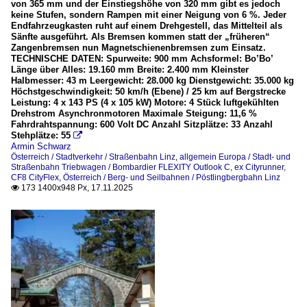
von 365 mm und der Einstiegshöhe von 320 mm gibt es jedoch
keine Stufen, sondern Rampen mit einer Neigung von 6 %. Jeder
Endfahrzeugkasten ruht auf einem Drehgestell, das Mittelteil als
Sänfte ausgeführt. Als Bremsen kommen statt der „früheren“
Zangenbremsen nun Magnetschienenbremsen zum Einsatz.
TECHNISCHE DATEN: Spurweite: 900 mm Achsformel: Bo’Bo’
Länge über Alles: 19.160 mm Breite: 2.400 mm Kleinster
Halbmesser: 43 m Leergewicht: 28.000 kg Dienstgewicht: 35.000 kg
Höchstgeschwindigkeit: 50 km/h (Ebene) / 25 km auf Bergstrecke
Leistung: 4 x 143 PS (4 x 105 kW) Motore: 4 Stück luftgekühlten
Drehstrom Asynchronmotoren Maximale Steigung: 11,6 %
Fahrdrahtspannung: 600 Volt DC Anzahl Sitzplätze: 33 Anzahl
Stehplätze: 55

Armin Schwarz
Österreich / Stadtverkehr / Straßenbahn Linz
,
allgemein Europa / Stadt- und
Straßenbahn Triebwagen / Bombardier FLEXITY Outlook C, ex Cityrunner,
CF8 CityFlex
,
Österreich / Berg- und Seilbahnen / Pöstlingbergbahn Linz
173 1400x948 Px, 17.11.2025
