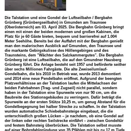
Die Talstation und eine Gondel der Luftseilbahn / Bergbahn
Grünberg (Grünbergseilbahn) in Gmunden am Traunsee
(Oberösterreich) am 03. April 2025. Die Bergbahn Grünberg bringt
einen mit einen der beiden modernen und großen Kabinen, die
Platz für je 60 Gäste bieten, bequem und barrierefrei auf 1.004
Meter Seehöhe. Bereits bei der Auffahrt mit der Bergbahn genießt
man den malerischen Ausblick auf Gmunden, den Traunsee und
die markante Gebirgskulisse des Höllengebirges und des
Traunsteins, dem "Wächter des Salzkammergutes". Die Bergbahn
Grünberg ist eine Luftseilbahn, die auf den Gmundner Hausberg
Grünberg führt. Die Anlage besteht seit 1957 und beförderte seither
über sechs Millionen Fahrgäste. Die alte Zweiseilumlauf-
Gondelbahn, die bis 2010 in Betrieb war, wurde 2013 demontiert
und 2014 eine neue Pendelbahn eröffnet. Aufgrund der beengten
Platzverhältnisse an der Talstation laufen die Mittelachsen der
beiden Fahrbahnen (Trag- und Zugseil) nicht parallel, sondern
haben in der Talstation eine Spurweite von nur 90 cm, um die
Baubreite des Stationsgebäudes zu verringern. Dafür beträgt die
Spurweite an der ersten Stütze 10,25 m, um genug Abstand für die
Gondelbegegnung bei halber Strecke zu schaffen. In der Talstation
wurden automatische Schiebebahnsteige eingebaut, die die
unterschiedlich großen Lücken – je nachdem, ob eine Gondel auf
der linken oder rechten Seilstrecke einfährt – zwischen Gondeltür
und festem Bahnsteig überbrücken. Die Talstation selbst musste
auf einer Bohrpfahlgründung von 35 Pfählen mit bis zu 17 m Tiefe