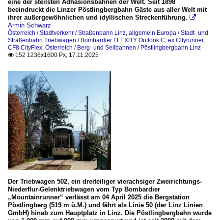
eine der steilsten Adhäsionsbahnen der Welt. Seit 1898
beeindruckt die Linzer Pöstlingbergbahn Gäste aus aller Welt mit
ihrer außergewöhnlichen und idyllischen Streckenführung.

Armin Schwarz
Österreich / Stadtverkehr / Straßenbahn Linz
,
allgemein Europa / Stadt- und
Straßenbahn Triebwagen / Bombardier FLEXITY Outlook C, ex Cityrunner,
CF8 CityFlex
,
Österreich / Berg- und Seilbahnen / Pöstlingbergbahn Linz
152 1236x1600 Px, 17.11.2025

Der Triebwagen 502, ein dreiteiliger vierachsiger Zweirichtungs-
Niederflur-Gelenktriebwagen vom Typ Bombardier
„Mountainrunner“ verlässt am 04 April 2025 die Bergstation
Pöstlingberg (519 m ü.M.) und fährt als Linie 50 (der Linz Linien
GmbH) hinab zum Hauptplatz in Linz. Die Pöstlingbergbahn wurde