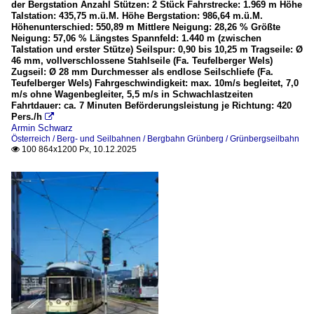
der Bergstation Anzahl Stützen: 2 Stück Fahrstrecke: 1.969 m Höhe
Talstation: 435,75 m.ü.M. Höhe Bergstation: 986,64 m.ü.M.
Höhenunterschied: 550,89 m Mittlere Neigung: 28,26 % Größte
Neigung: 57,06 % Längstes Spannfeld: 1.440 m (zwischen
Talstation und erster Stütze) Seilspur: 0,90 bis 10,25 m Tragseile: Ø
46 mm, vollverschlossene Stahlseile (Fa. Teufelberger Wels)
Zugseil: Ø 28 mm Durchmesser als endlose Seilschliefe (Fa.
Teufelberger Wels) Fahrgeschwindigkeit: max. 10m/s begleitet, 7,0
m/s ohne Wagenbegleiter, 5,5 m/s in Schwachlastzeiten
Fahrtdauer: ca. 7 Minuten Beförderungsleistung je Richtung: 420
Pers./h

Armin Schwarz
Österreich / Berg- und Seilbahnen / Bergbahn Grünberg / Grünbergseilbahn
100 864x1200 Px, 10.12.2025
