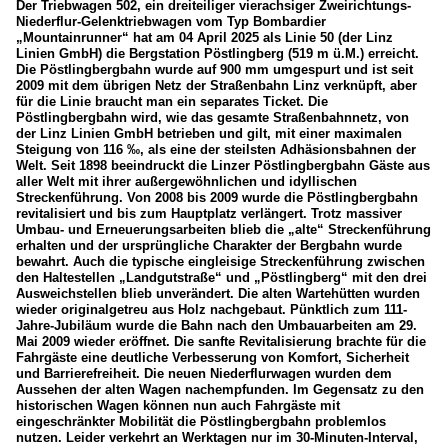
Der Triebwagen 502, ein dreiteiliger vierachsiger Zweirichtungs-
Niederflur-Gelenktriebwagen vom Typ Bombardier
„Mountainrunner“ hat am 04 April 2025 als Linie 50 (der Linz
Linien GmbH) die Bergstation Pöstlingberg (519 m ü.M.) erreicht.
Die Pöstlingbergbahn wurde auf 900 mm umgespurt und ist seit
2009 mit dem übrigen Netz der Straßenbahn Linz verknüpft, aber
für die Linie braucht man ein separates Ticket. Die
Pöstlingbergbahn wird, wie das gesamte Straßenbahnnetz, von
der Linz Linien GmbH betrieben und gilt, mit einer maximalen
Steigung von 116 ‰, als eine der steilsten Adhäsionsbahnen der
Welt. Seit 1898 beeindruckt die Linzer Pöstlingbergbahn Gäste aus
aller Welt mit ihrer außergewöhnlichen und idyllischen
Streckenführung. Von 2008 bis 2009 wurde die Pöstlingbergbahn
revitalisiert und bis zum Hauptplatz verlängert. Trotz massiver
Umbau- und Erneuerungsarbeiten blieb die „alte“ Streckenführung
erhalten und der ursprüngliche Charakter der Bergbahn wurde
bewahrt. Auch die typische eingleisige Streckenführung zwischen
den Haltestellen „Landgutstraße“ und „Pöstlingberg“ mit den drei
Ausweichstellen blieb unverändert. Die alten Wartehütten wurden
wieder originalgetreu aus Holz nachgebaut. Pünktlich zum 111-
Jahre-Jubiläum wurde die Bahn nach den Umbauarbeiten am 29.
Mai 2009 wieder eröffnet. Die sanfte Revitalisierung brachte für die
Fahrgäste eine deutliche Verbesserung von Komfort, Sicherheit
und Barrierefreiheit. Die neuen Niederflurwagen wurden dem
Aussehen der alten Wagen nachempfunden. Im Gegensatz zu den
historischen Wagen können nun auch Fahrgäste mit
eingeschränkter Mobilität die Pöstlingbergbahn problemlos
nutzen. Leider verkehrt an Werktagen nur im 30-Minuten-Interval,