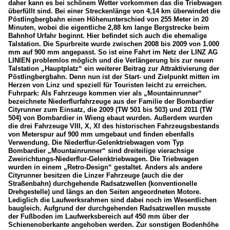
daher kann es bei schönem Wetter vorkommen das die Triebwagen
überfüllt sind. Bei einer Streckenlänge von 4,14 km überwindet die
Pöstlingbergbahn einen Höhenunterschied von 255 Meter in 20
Minuten, wobei die eigentliche 2,88 km lange Bergstrecke beim
Bahnhof Urfahr beginnt. Hier befindet sich auch die ehemalige
Talstation. Die Spurbreite wurde zwischen 2008 bis 2009 von 1.000
mm auf 900 mm angepasst. So ist eine Fahrt im Netz der LINZ AG
LINIEN problemlos möglich und die Verlängerung bis zur neuen
Talstation „Hauptplatz“ ein weiterer Beitrag zur Attraktivierung der
Pöstlingbergbahn. Denn nun ist der Start- und Zielpunkt mitten im
Herzen von Linz und speziell für Touristen leicht zu erreichen.
Fuhrpark: Als Fahrzeuge kommen vier als „Mountainrunner“
bezeichnete Niederflurfahrzeuge aus der Familie der Bombardier
Cityrunner zum Einsatz, die 2009 (TW 501 bis 503) und 2011 (TW
504) von Bombardier in Wieng ebaut wurden. Außerdem wurden
die drei Fahrzeuge VIII, X, XI des historischen Fahrzeugsbestands
von Meterspur auf 900 mm umgebaut und finden ebenfalls
Verwendung. Die Niederflur-Gelenktriebwagen vom Typ
Bombardier „Mountainrunner“ sind dreiteilige vierachsige
Zweirichtungs-Niederflur-Gelenktriebwagen. Die Triebwagen
wurden in einem „Retro-Design“ gestaltet. Anders als andere
Cityrunner besitzen die Linzer Fahrzeuge (auch die der
Straßenbahn) durchgehende Radsatzwellen (konventionelle
Drehgestelle) und längs an den Seiten angeordneten Motore.
Lediglich die Laufwerksrahmen sind dabei noch im Wesentlichen
baugleich. Aufgrund der durchgehenden Radsatzwellen musste
der Fußboden im Laufwerksbereich auf 450 mm über der
Schienenoberkante angehoben werden. Zur sonstigen Bodenhöhe