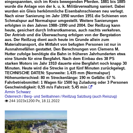
eingespannten, sich im Kreis bewegenden Pferden. 1881 bis 1885
wurde die Anlage von der k. u. k. Militärverwaltung saniert. Dabei
wurden ein Gleis herkömmliche Eisenbahnschienen neu verlegt.
Nach einer Sanierung im Jahr 1950 wurden 1951 die Schienen von
Schmalspur auf Normalspur umgestellt. Weitere Sanierungen
erfolgten in den Jahren 1988–1990 und 2004. Der Reißzug kann
heute, gesichert durch Infrarotkameras, auch nachts verkehren.
Der Antrieb und die Überwachung erfolgen von der Bergstation
aus. Der Reißzug dient auch heute im Grunde allein zum
Materialtransport, die Mitfahrt von befugten Personen ist nur in
Ausnahmefällen gestattet. Den Berechnungen von Clemens M.
Hutter zufolge benötigte die Bahn in früheren Jahrhunderten etwa
eine Stunde für eine Bergfahrt. Nach dem Einbau des 38 PS
starken Motors im Jahr 1910 dauerte eine Bergfahrt noch knapp 30
Minuten. Heute wird die Strecke in gut fünf Minuten zurückgelegt.
TECHNISCHE DATEN: Spurweite: 1.435 mm (Normalspur)
Höhenunterschied: 80 m Streckenlänge: 190 m Gefälle: 67 %
Fahrbetriebsmittel: 1 Wagen für 1500 kg Zuladung oder 3 Personen
Geschwindigkeit: 0,55 m/s Fahrzeit: 5,45 min

Armin Schwarz
Österreich / Berg- und Seilbahnen / Reißzug Salzburg (auch Reiszug)
244 1023x1200 Px, 18.11.2022
