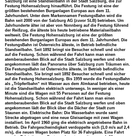
Salzburg ist eine Standseilbahn in der Stadt Salzburg, die zur
Festung Hohensalzburg hinaufführt. Die Festung ist eine der
größten bestehenden Burganlagen Europas aus dem 11.
Jahrhundert. Unter dem Markennamen FestungsBahn wird die
Bahn seit 2000 von der Salzburg AG (zuvor SLB) betrieben. Um
Jahrhunderte älter ist aber von Nonnberg auf die Festung führend
der Reißzug, die älteste bis heute betriebene Materialseilbahn
weltweit. Die Festung Hohensalzburg ist eine der größten
bestehenden Burganlagen Europas aus dem 11. Jahrhundert. Die
FestungsBahn ist Österreichs älteste, in Betrieb befindliche
Standseilbahn. Seit 1892 bringt sie Besucher schnell und sicher
auf die Festung. Schon während der Fahrt kann man einen
atemberaubenden Blick auf die Stadt Salzburg werfen und oben
angekommen lädt das Panorama über Salzburg zum Träumen ein.
Die FestungsBahn ist Österreichs älteste, in Betrieb befindliche
Standseilbahn. Sie bringt seit 1892 Besucher schnell und sicher
auf die Festung Hohensalzburg. Bis 1959 wurde die FestungsBahn
als „Tröpferlbahn“ mit Wasser aus dem Almkanal betrieben, heute
ist die Standseilbahn elektrisch unterwegs. In weniger als einer
Minute sind die Wagen mit 55 Personen auf der Festung
Hohensalzburg. Schon während der Fahrt kann man einen
atemberaubenden Blick auf die Stadt Salzburg werfen und oben
angekommen lädt der Blick über die Dächer der Stadt zum
Staunen ein. Elektrische Bahn: Die Wasserbahn wurde samt
Strecke abgetragen und eine neue Gleisanlage mit zwei Wagen
installiert. Im April 1960 ging die elektrisch angetriebene Bahn in
Betrieb. Die Fahrgeschwindigkeit verdoppelte sich (1,0 m/s auf 2,4
m/s), die neuen Wagen boten Platz für 36 Fahrgäste. Eine Fahrt