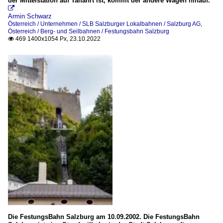
der Mittelstation auf Talfahrt ist, kommt der andere Wagen hinauf.

Armin Schwarz
Österreich / Unternehmen / SLB Salzburger Lokalbahnen / Salzburg AG
,
Österreich / Berg- und Seilbahnen / Festungsbahn Salzburg
469 1400x1054 Px, 23.10.2022

Die FestungsBahn Salzburg am 10.09.2002. Die FestungsBahn