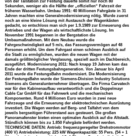
von der Talstation zur Festung dauerte somit nur noch 80
Sekunden, weniger als die Hälfte der „offiziellen“ Fahrzeit der
früheren Wasserbahn. Umbau 1991: 40 Millionen Fahrgäste in 31
Jahren machten eine Generalmodernisierung nötig. Wurde zuerst
noch an eine kleine Lösung mit Austausch der Wagenkästen
gedacht, so entschloss man sich per 1.9.1989 zur Erneuerung des
Antriebes und der Wagen als wirtschaftlichste Lösung. Im
November 1991 begannen in der Bergstation die
Umbaumaßnahmen. Mit dem Neubau wurde die
Fahrgeschwindigkeit auf 5 m/s, das Fassungsvermögen auf 48
Personen erhöht. Um dem Fahrgast einen schönen Ausblick auf
die Stadt zu ermöglichen, wurden die neuen Wagen mit der
damals größtmöglicher Verglasung, speziell auch im Dachbereich,
ausgeführt. Modernisierung 2011: Nach knapp 19 Jahren kam das
Ende der dritten Festungsbahngeneration. Von Januar bis April
2011 wurde die FestungsBahn modernisiert. Die Modernisierung
der FestungsBahn wurde der Siemens-Division Industry Solutions
Siemens als Generalunternehmer übertragen. Die Firma Carvatech
war für den Kabinenaufbau verantwortlich und die Doppelmayr
Cable Car GmbH für das Fahrwerk und die mechanischen
Komponenten. Rund 4 Millionen Euro wurden in zwei neue
Fahrzeuge und die Erneuerung der elektrotechnischen Ausrüstung
investiert. Die Wagen werden auf Berg- und Talfahrt von dem
jeweils bergseitigen Führerstand aus gesteuert. Die großen
Panoramafenster bieten einen optimalen Ausblick auf die Altstadt.
Stündlich können bis zu 1.850 Fahrgäste befördert werden.
TECHNISCHE DATEN: Antrieb: frequenzgeregelter Drehstrommotor
(400 V) Antriebsleistung: 225 kW Wagenkapazität: 55 Pers. (54 + 1