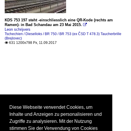
KDS 753 197 steht -einschliesslich eine QR-Kode (rechts am
Ramen)- in Bad Schandau am 23 Mai 2015.

Leon schrijvers
Tschechien / Dieselloks / BR 750 / BR 753 (ex ČSD T 478.3) Taucherbrille
(Brejlovec)
631 1200x798 Px, 11.09.2017

Diese Webseite verwendet Cookies, um
Inhalte und Anzeigen zu personalisieren und
Zugriffe zu analysieren. Mit der Nutzung
stimmen Sie der Verwendung von Cookies