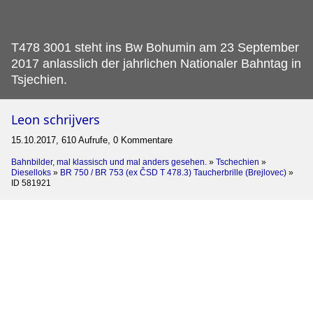
T478 3001 steht ins Bw Bohumin am 23 September
2017 anlasslich der jahrlichen Nationaler Bahntag in
Tsjechien.
Leon schrijvers
15.10.2017, 610 Aufrufe, 0 Kommentare
Bahnbilder, mal klassisch und mal anders gesehen.
»
Tschechien
»
Dieselloks
»
BR 750 / BR 753 (ex ČSD T 478.3) Taucherbrille (Brejlovec)
»
ID 581921