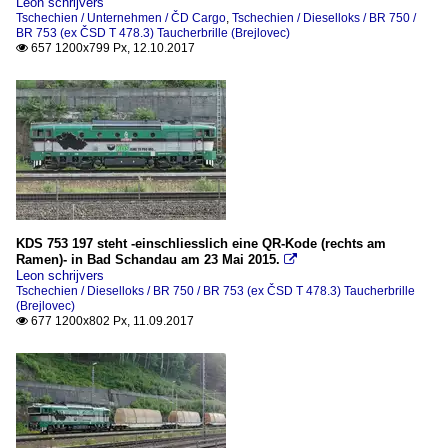
Leon schrijvers
Tschechien / Unternehmen / ČD Cargo
,
Tschechien / Dieselloks / BR 750 /
BR 753 (ex ČSD T 478.3) Taucherbrille (Brejlovec)
657 1200x799 Px, 12.10.2017

KDS 753 197 steht -einschliesslich eine QR-Kode (rechts am
Ramen)- in Bad Schandau am 23 Mai 2015.

Leon schrijvers
Tschechien / Dieselloks / BR 750 / BR 753 (ex ČSD T 478.3) Taucherbrille
(Brejlovec)
677 1200x802 Px, 11.09.2017
