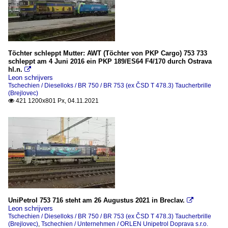
Töchter schleppt Mutter: AWT (Töchter von PKP Cargo) 753 733
schleppt am 4 Juni 2016 ein PKP 189/ES64 F4/170 durch Ostrava
hl.n.

Leon schrijvers
Tschechien / Dieselloks / BR 750 / BR 753 (ex ČSD T 478.3) Taucherbrille
(Brejlovec)
421 1200x801 Px, 04.11.2021

UniPetrol 753 716 steht am 26 Augustus 2021 in Breclav.

Leon schrijvers
Tschechien / Dieselloks / BR 750 / BR 753 (ex ČSD T 478.3) Taucherbrille
(Brejlovec)
,
Tschechien / Unternehmen / ORLEN Unipetrol Doprava s.r.o.