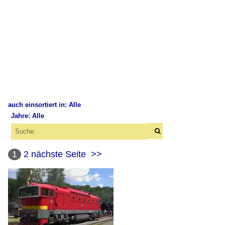
auch einsortiert in: Alle
Jahre: Alle
×
×
Alle Kategorien
Alle Jahre
Polen
1
2
nächste Seite
>>
2010
Unternehmen
2014
PKP Cargo International
2015
2016
Tschechien
2017