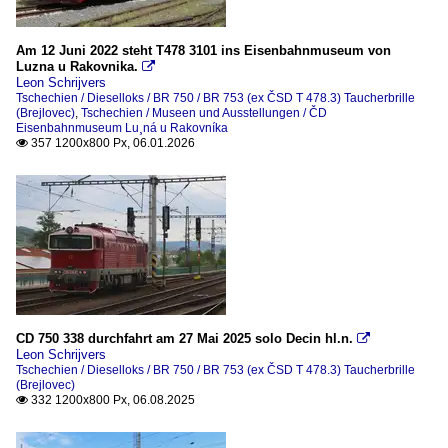
2018
Museen und Ausstellungen
Am 12 Juni 2022 steht T478 3101 ins Eisenbahnmuseum von
ČD Eisenbahnmuseum Lužná u Rakovníka
Luzna u Rakovnika.

2020
Leon Schrijvers
Tschechien / Dieselloks / BR 750 / BR 753 (ex ČSD T 478.3) Taucherbrille
2020
Unternehmen
(Brejlovec)
,
Tschechien / Museen und Ausstellungen / ČD
Eisenbahnmuseum Lu¸ná u Rakovníka
2021
ČD Cargo
357 1200x800 Px, 06.01.2026

2022
ORLEN Unipetrol Doprava s.r.o. (UNIDO)
2024
2025
CD 750 338 durchfahrt am 27 Mai 2025 solo Decin hl.n.

Leon Schrijvers
Tschechien / Dieselloks / BR 750 / BR 753 (ex ČSD T 478.3) Taucherbrille
(Brejlovec)
332 1200x800 Px, 06.08.2025
