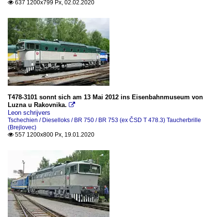
637 1200x799 Px, 02.02.2020

T478-3101 sonnt sich am 13 Mai 2012 ins Eisenbahnmuseum von
Luzna u Rakovnika.

Leon schrijvers
Tschechien / Dieselloks / BR 750 / BR 753 (ex ČSD T 478.3) Taucherbrille
(Brejlovec)
557 1200x800 Px, 19.01.2020
