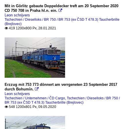
Mit in Görlitz gebaute Doppeldecker treft am 20 September 2020
CD 750 708 in Praha hl.n. ein.

Leon schrijvers
Tschechien / Dieselloks / BR 750 / BR 753 (ex ČSD T 478.3) Taucherbrille
(Brejlovec)
419 1200x800 Px, 28.01.2021

Erzzug mit 753 773 dönnert am verrgeneten 23 September 2017
durch Bohumín.

Leon schrijvers
Tschechien / Unternehmen / ČD Cargo
,
Tschechien / Dieselloks / BR 750 /
BR 753 (ex ČSD T 478.3) Taucherbrille (Brejlovec)
548 1200x801 Px, 09.05.2020
