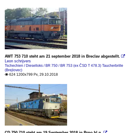
AWT 753 710 steht am 21 september 2018 in Breclav abgestellt.

Leon schrijvers
Tschechien / Dieselloks / BR 750 / BR 753 (ex ČSD T 478.3) Taucherbrille
(Brejlovec)
624 1200x799 Px, 29.10.2018

CD 750 710 steht am 19 September 2018 in Brno hl.n.
