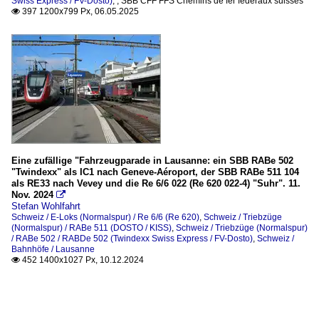
Swiss Express / FV-Dosto)
,
,
SBB CFF FFS Chemins de fer fédéraux suisses
397 1200x799 Px, 06.05.2025

Eine zufällige "Fahrzeugparade in Lausanne: ein SBB RABe 502
"Twindexx" als IC1 nach Geneve-Aéroport, der SBB RABe 511 104
als RE33 nach Vevey und die Re 6/6 022 (Re 620 022-4) "Suhr". 11.
Nov. 2024

Stefan Wohlfahrt
Schweiz / E-Loks (Normalspur) / Re 6/6 (Re 620)
,
Schweiz / Triebzüge
(Normalspur) / RABe 511 (DOSTO / KISS)
,
Schweiz / Triebzüge (Normalspur)
/ RABe 502 / RABDe 502 (Twindexx Swiss Express / FV-Dosto)
,
Schweiz /
Bahnhöfe / Lausanne
452 1400x1027 Px, 10.12.2024
