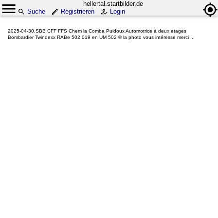
hellertal.startbilder.de
Suche
Registrieren
Login
2025-04-30.SBB CFF FFS Chem la Comba Puidoux Automotrice à deux étages
Bombardier Twindexx RABe 502 019 en UM 502 © la photo vous intéresse merci ...