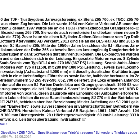
00 der TJF - Tjustbygdens Järnvägsförening, ex Stena Z65 700, ex TGOJ Z65 70
aus einem Zug heraus. Die Lok wurde 1964 von Kalmar Verkstad AB unter der
ken 2 gebaut. 1997 wurde sie an die TGOJ (Trafikaktiebolaget Grängesberg–Ox
 Bezeichnung Z65 700. Sie wurde auch remotorisiert und bekam einen neuen S
(wie die Z70). Zuvor hatte sie einen 8-Zylinder-Reihen-Dieselmotor vom Typ Ro
 Gotthard Återvinning AB verkauft, 2013 ging sie an die BLS Rail AB und 2015 d
e der SJ Baureihe Z65: Mitte der 1950er Jahre beschloss die SJ - Statens Jär
ellokomotiven der Reihe Z65 zu beschaffen, um kostengünstig Rangierbetrieb 
üterzügen in ganz Schweden durchführen zu können. Die Lokomotiven wurden
rn und unterschieden sich in der Leistung. Eingesetzte Motoren waren: 8-Zyli
 Saab-Scania vom Typ DFI-14 mit 270 kW (367 PS) Leistung: Scania-Vabis-Moto
otoren vom Typ KT1150L mit 280 kW (380 PS) Leistung. Jeweils zwei Lokomotive
n zweiachsig (Achsabstand 4.000 mm) mit dieselhydraulischer Kraftübertragun
n sich in ein mittelständiges Führerhaus sowie flache, halbhohe Vorbauten. I
etriebsnummern SJ Z65 489-590, 652, 700 geliefert. Die Loks erhielten anfängli
rden auf die neuen SJ-Farben Dunkelblau und Orange gewechselt. 1990-92 wur
rung unterzogen, die bei "Hägglund & Söner" in Örnsköldsvik bzw. bei "ABB Rai
motoren von Scania, deren Baugröße eine Erhöhung der Aufbauten erforderte. 
ten Loks erhielten die neue Baureihenbezeichnung SJ Z70 mit den Betriebsnu
F12M716, behielten aber ihre Bezeichnung.Mit der Aufteilung der SJ 2001 gela
en "Banverket" sowie zu verschiedenen privatwirtschaftlichen Betreibern wi
E DATEN: Hersteller: Kalmar Verkstad AB Baujahre: 1961–1967 Anzahl: 104 
 9.360 mm Dienstgewicht: 28 t Höchstgeschwindigkeit: 60 km/h Leistung: 333 
ntyp: s.o. Leistungsübertragung: hydraulisch

warz
Dieselloks / Z65 / DAL
,
_Spezifikationen von Triebfahrzeugen / Schweden / Triebfahrzeuge
x984 Px, 19.06.2024