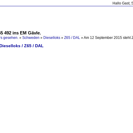
Hallo Gast, 
5 492 ins EM Gävle.
rs gesehen.
»
Schweden
»
Dieselloks
»
Z65 / DAL
»
Am 12 September 2015 steht 
ieselloks / Z65 / DAL