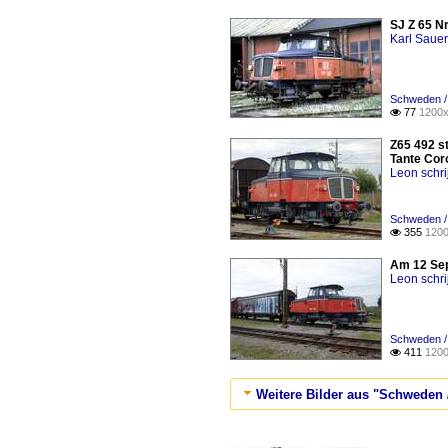
SJ Z 65 Nr
Karl Saue
Schweden / 
77
1200x

Z65 492 s
Tante Coro
Leon schri
Schweden / 
355
1200

Am 12 Sep
Leon schri
Schweden / 
411
1200

Weitere Bilder aus "Schweden /