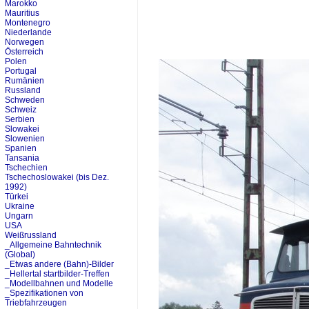
Marokko
Mauritius
Montenegro
Niederlande
Norwegen
Österreich
Polen
Portugal
Rumänien
Russland
Schweden
Schweiz
Serbien
Slowakei
Slowenien
Spanien
Tansania
Tschechien
Tschechoslowakei (bis Dez.
1992)
Türkei
Ukraine
Ungarn
USA
Weißrussland
_Allgemeine Bahntechnik
(Global)
_Etwas andere (Bahn)-Bilder
_Hellertal startbilder-Treffen
_Modellbahnen und Modelle
_Spezifikationen von
Triebfahrzeugen