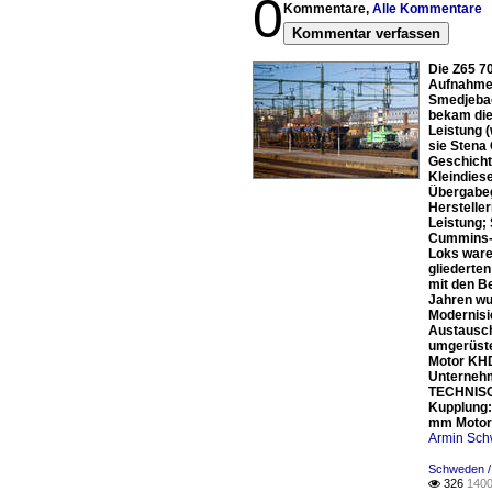
0
Kommentare,
Alle Kommentare
Kommentar verfassen
Die Z65 7
Aufnahme 
Smedjebac
bekam die
Leistung 
sie Stena
Geschicht
Kleindies
Übergabeg
Herstelle
Leistung;
Cummins-M
Loks ware
gliederte
mit den B
Jahren wu
Modernisie
Austausch
umgerüste
Motor KHD
Unternehm
TECHNISCH
Kupplung:
mm Motore
Armin Sch
Schweden / 
326
1400
