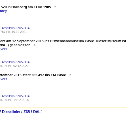
.520 in Hallsberg am 11.08.1985.

rbrey
Dieselloks / Z65 / DAL
787 Px, 10.12.2021
teht am 12 September 2015 ins Eiswenbahnmuseum Gävle. Dieser Museum ist l
na...) geschlossen.

jvers
Dieselloks / Z65 / DAL
x796 Px, 02.12.2021
tember 2015 steht Z65 492 ins EM Gävle.

jvers
Dieselloks / Z65 / DAL
x799 Px, 14.02.2018
 Dieselloks / Z65 / DAL"