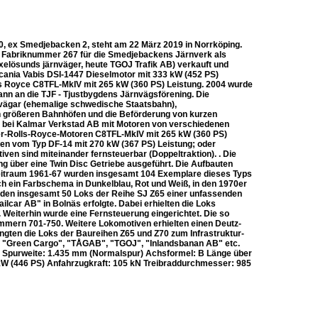
0, ex Smedjebacken 2, steht am 22 März 2019 in Norrköping.
 Fabriknummer 267 für die Smedjebackens Järnverk als
elösunds järnväger, heute TGOJ Trafik AB) verkauft und
cania Vabis DSI-1447 Dieselmotor mit 333 kW (452 PS)
lls Royce C8TFL-MkIV mit 265 kW (360 PS) Leistung. 2004 wurde
ann an die TJF - Tjustbygdens Järnvägsförening. Die
nvägar (ehemalige schwedische Staatsbahn),
in größeren Bahnhöfen und die Beförderung von kurzen
 bei Kalmar Verkstad AB mit Motoren von verschiedenen
nder-Rolls-Royce-Motoren C8TFL-MkIV mit 265 kW (360 PS)
ren vom Typ DF-14 mit 270 kW (367 PS) Leistung; oder
n sind miteinander fernsteuerbar (Doppeltraktion). . Die
g über eine Twin Disc Getriebe ausgeführt. Die Aufbauten
m Zeitraum 1961-67 wurden insgesamt 104 Exemplare dieses Typs
ch ein Farbschema in Dunkelblau, Rot und Weiß, in den 1970er
den insgesamt 50 Loks der Reihe SJ Z65 einer unfassenden
lcar AB" in Bolnäs erfolgte. Dabei erhielten die Loks
Weiterhin wurde eine Fernsteuerung eingerichtet. Die so
mmern 701-750. Weitere Lokomotiven erhielten einen Deutz-
ngten die Loks der Baureihen Z65 und Z70 zum Infrastruktur-
e "Green Cargo", "TÅGAB", "TGOJ", "Inlandsbanan AB" etc.
Spurweite: 1.435 mm (Normalspur) Achsformel: B Länge über
kW (446 PS) Anfahrzugkraft: 105 kN Treibraddurchmesser: 985