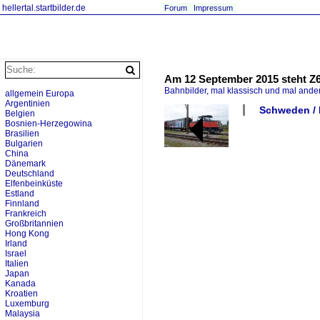
hellertal.startbilder.de
Forum
Impressum
Am 12 September 2015 steht Z6
Bahnbilder, mal klassisch und mal ande
allgemein Europa
Argentinien
Schweden / D
Belgien
Bosnien-Herzegowina
Brasilien
Bulgarien
China
Dänemark
Deutschland
Elfenbeinküste
Estland
Finnland
Frankreich
Großbritannien
Hong Kong
Irland
Israel
Italien
Japan
Kanada
Kroatien
Luxemburg
Malaysia