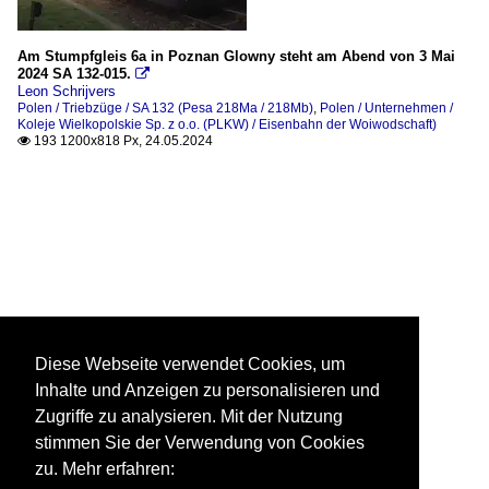
Am Stumpfgleis 6a in Poznan Glowny steht am Abend von 3 Mai
2024 SA 132-015.

Leon Schrijvers
Polen / Triebzüge / SA 132 (Pesa 218Ma / 218Mb)
,
Polen / Unternehmen /
Koleje Wielkopolskie Sp. z o.o. (PLKW) / Eisenbahn der Woiwodschaft)
193 1200x818 Px, 24.05.2024

Diese Webseite verwendet Cookies, um
Inhalte und Anzeigen zu personalisieren und
Zugriffe zu analysieren. Mit der Nutzung
stimmen Sie der Verwendung von Cookies
zu. Mehr erfahren: