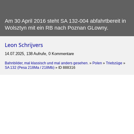
Am 30 April 2016 steht SA 132-004 abfahrtbereit in
Wolsztyn mit ein RB nach Poznan GLowny.
Leon Schrijvers
14.07.2025, 138 Aufrufe, 0 Kommentare
Bahnbilder, mal klassisch und mal anders gesehen.
»
Polen
»
Triebzüge
»
SA 132 (Pesa 218Ma / 218Mb)
»
ID 888316