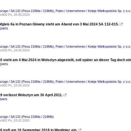
ebzüge / SA 132 (Pesa 218Ma / 218Mb)
,
Polen / Unternehmen / Koleje Wielkopolskie Sp. z o.
x800 Px, 28.05.2024
gleis 6a in Poznan Glowny steht am Abend von 3 Mai 2024 SA 132-015.

jvers
ebzüge / SA 132 (Pesa 218Ma / 218Mb)
,
Polen / Unternehmen / Koleje Wielkopolskie Sp. z o.
x818 Px, 24.05.2024
 steht am 4 Mai 2024 in Wolsztyn abgestellt, soll später an dieser Tag doch e
jvers
ebzüge / SA 132 (Pesa 218Ma / 218Mb)
,
Polen / Unternehmen / Koleje Wielkopolskie Sp. z o.
x800 Px, 23.05.2024
9 verlässt Wolsztyn am 30 April 2011.

jvers
ebzüge / SA 132 (Pesa 218Ma / 218Mb)
x802 Px, 03.02.2020
6 treft am 16 September 2018 in Wegliniec ein.
