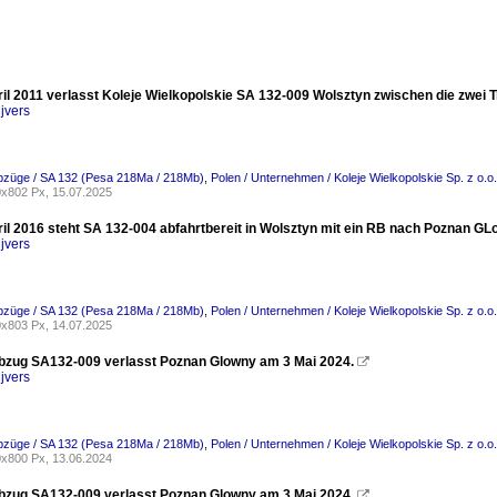
il 2011 verlasst Koleje Wielkopolskie SA 132-009 Wolsztyn zwischen die zwei
jvers
ebzüge / SA 132 (Pesa 218Ma / 218Mb)
,
Polen / Unternehmen / Koleje Wielkopolskie Sp. z o.
x802 Px, 15.07.2025
il 2016 steht SA 132-004 abfahrtbereit in Wolsztyn mit ein RB nach Poznan GL
jvers
ebzüge / SA 132 (Pesa 218Ma / 218Mb)
,
Polen / Unternehmen / Koleje Wielkopolskie Sp. z o.
x803 Px, 14.07.2025
bzug SA132-009 verlasst Poznan Glowny am 3 Mai 2024.

jvers
ebzüge / SA 132 (Pesa 218Ma / 218Mb)
,
Polen / Unternehmen / Koleje Wielkopolskie Sp. z o.
x800 Px, 13.06.2024
bzug SA132-009 verlasst Poznan Glowny am 3 Mai 2024.
