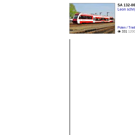
SA 132-004
Leon schri
Polen / Tri
331
1200
