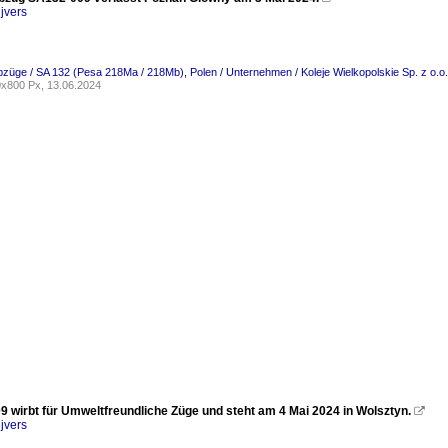
jvers
ebzüge / SA 132 (Pesa 218Ma / 218Mb)
,
Polen / Unternehmen / Koleje Wielkopolskie Sp. z o.
x800 Px, 13.06.2024
9 wirbt für Umweltfreundliche Züge und steht am 4 Mai 2024 in Wolsztyn.

jvers