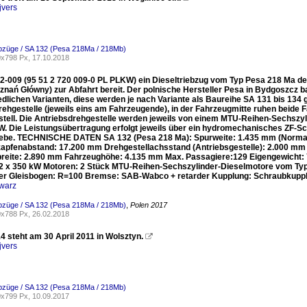
jvers
ebzüge / SA 132 (Pesa 218Ma / 218Mb)
x798 Px, 17.10.2018
2-009 (95 51 2 720 009-0 PL PLKW) ein Dieseltriebzug vom Typ Pesa 218 Ma de
nań Główny) zur Abfahrt bereit. Der polnische Hersteller Pesa in Bydgoszcz ba
edlichen Varianten, diese werden je nach Variante als Baureihe SA 131 bis 134 
rehgestelle (jeweils eins am Fahrzeugende), in der Fahrzeugmitte ruhen beide F
tell. Die Antriebsdrehgestelle werden jeweils von einem MTU-Reihen-Sechszy
W. Die Leistungsübertragung erfolgt jeweils über ein hydromechanisches ZF-S
ebe. TECHNISCHE DATEN SA 132 (Pesa 218 Ma): Spurweite: 1.435 mm (Normals
pfenabstand: 17.200 mm Drehgestellachsstand (Antriebsgestelle): 2.000 mm 
reite: 2.890 mm Fahrzeughöhe: 4.135 mm Max. Passagiere:129 Eigengewicht: 7
 2 x 350 kW Motoren: 2 Stück MTU-Reihen-Sechszylinder-Dieselmotore vom Ty
er Gleisbogen: R=100 Bremse: SAB-Wabco + retarder Kupplung: Schraubkupp
warz
ebzüge / SA 132 (Pesa 218Ma / 218Mb)
,
Polen 2017
x788 Px, 26.02.2018
4 steht am 30 April 2011 in Wolsztyn.

jvers
ebzüge / SA 132 (Pesa 218Ma / 218Mb)
x799 Px, 10.09.2017