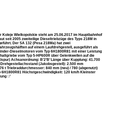
r Koleje Wielkopolskie steht am 25.06.2017 im Hauptbahnhof
ut seit 2005 zweiteilige Dieseltriebzüge des Typs 218M in
geführt. Der SA 132 (Pesa 218Ma) hat zwei
ahrzeugshälften auf einem Laufdrehgestell, ausgeführt als
linder-Dieselmotoren vom Typ 6H1800R81 mit einer Leistung
chaltgriebe vom Typ 5-HP600R über Gelenkwellen auf die
pur) Achsanordnung: B’2’B’ Länge über Kupplung: 41.700
Drehgestellachsstand (Jakobsgestell): 2.500 mm
6 t Triebraddurchmesser: 840 mm (neu) / 780 (abgenutzt)
p 6H1800R81 Höchstgeschwindigkeit: 120 km/h Kleinster
lung
