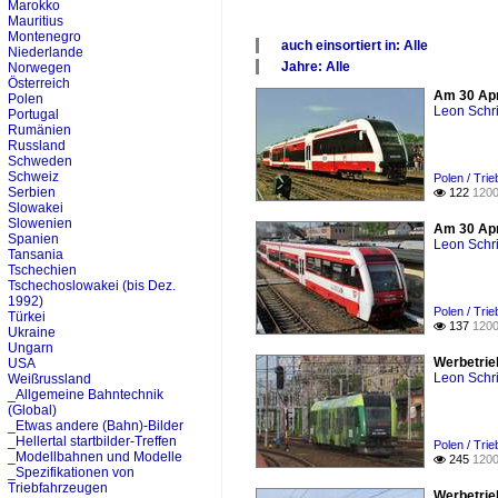
Marokko
Mauritius
Montenegro
auch einsortiert in: Alle
Niederlande
×
Jahre: Alle
Norwegen
Alle Kategorien
×
Österreich
Am 30 Apr
Polen
Polen
Alle Jahre
Leon Schri
Portugal
2010
Rumänien
2020
Russland
Schweden
Schweiz
Polen / Tri
Serbien
122
1200

Slowakei
Slowenien
Am 30 Apr
Spanien
Leon Schri
Tansania
Tschechien
Tschechoslowakei (bis Dez.
1992)
Polen / Tri
Türkei
137
1200

Ukraine
Ungarn
Werbetrie
USA
Leon Schri
Weißrussland
_Allgemeine Bahntechnik
(Global)
_Etwas andere (Bahn)-Bilder
_Hellertal startbilder-Treffen
Polen / Tri
_Modellbahnen und Modelle
245
1200

_Spezifikationen von
Triebfahrzeugen
Werbetrie