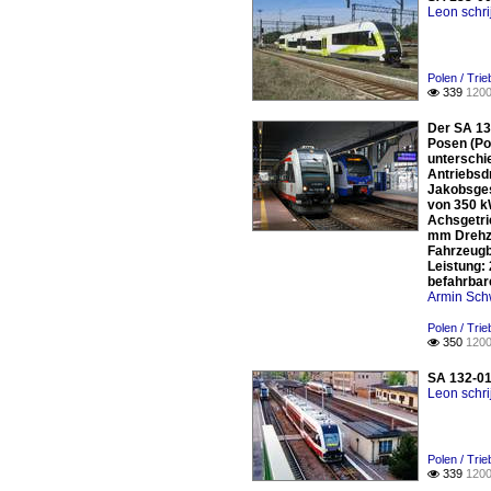
Leon schri
Polen / Tri
339
1200

Der SA 13
Posen (Poz
unterschi
Antriebsd
Jakobsges
von 350 k
Achsgetri
mm Drehza
Fahrzeugb
Leistung:
befahrbar
Armin Sch
Polen / Tri
350
1200

SA 132-01
Leon schri
Polen / Tri
339
1200
