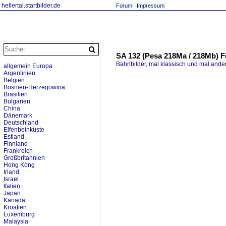
hellertal.startbilder.de
Forum
Impressum
SA 132 (Pesa 218Ma / 218Mb) F
Bahnbilder, mal klassisch und mal ande
allgemein Europa
Argentinien
Belgien
Bosnien-Herzegowina
Brasilien
Bulgarien
China
Dänemark
Deutschland
Elfenbeinküste
Estland
Finnland
Frankreich
Großbritannien
Hong Kong
Irland
Israel
Italien
Japan
Kanada
Kroatien
Luxemburg
Malaysia