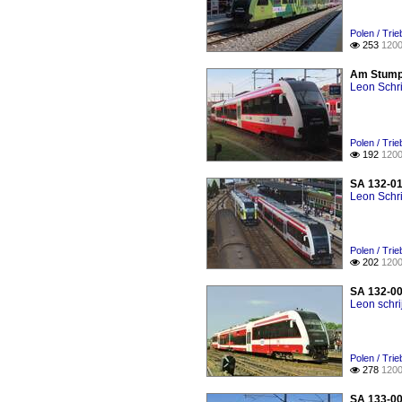
Polen / Tri
253
1200

Am Stumpf
Leon Schri
Polen / Tri
192
1200

SA 132-010
Leon Schri
Polen / Tri
202
1200

SA 132-00
Leon schri
Polen / Tri
278
1200

SA 133-00