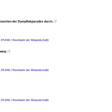
 Tranchen der Dampflokparades durch.

o. (PLKW) / Eisenbahn der Woiwodschaft)
owny.

o. (PLKW) / Eisenbahn der Woiwodschaft)
o. (PLKW) / Eisenbahn der Woiwodschaft)