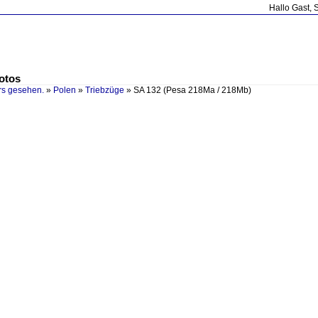
Hallo Gast, 
otos
rs gesehen.
»
Polen
»
Triebzüge
»
SA 132 (Pesa 218Ma / 218Mb)