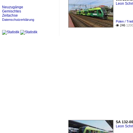
Leon Schri
Neuzugänge
Gemischtes
Zeitachse
Datenschutzerklärung
Polen / Tri
246
1200

SA 132-00
Leon Schri