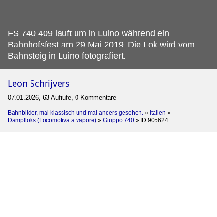
FS 740 409 lauft um in Luino während ein
Bahnhofsfest am 29 Mai 2019.
Die Lok wird vom
Bahnsteig in Luino fotografiert.
Leon Schrijvers
07.01.2026, 63 Aufrufe, 0 Kommentare
Bahnbilder, mal klassisch und mal anders gesehen.
»
Italien
»
Dampfloks (Locomotiva a vapore)
»
Gruppo 740
»
ID 905624