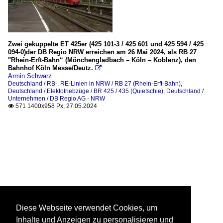
Zwei gekuppelte ET 425er (425 101-3 / 425 601 und 425 594 / 425
094-0)der DB Regio NRW erreichen am 26 Mai 2024, als RB 27
"Rhein-Erft-Bahn“ (Mönchengladbach – Köln – Koblenz), den
Bahnhof Köln Messe/Deutz.

Armin Schwarz
Deutschland / RB-, RE-Linien in NRW / RB 27 (Rhein-Erft-Bahn)
,
Deutschland / Elektotriebzüge / BR 425 / 435 (Quietschie)
,
Deutschland /
Unternehmen / DB Regio AG - NRW
571 1400x958 Px, 27.05.2024

Diese Webseite verwendet Cookies, um
Inhalte und Anzeigen zu personalisieren und