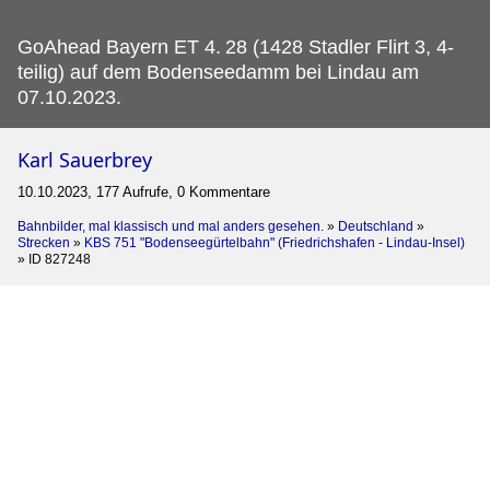
GoAhead Bayern ET 4.
28 (1428 Stadler Flirt 3, 4-
teilig) auf dem Bodenseedamm bei Lindau am
07.10.2023.
Karl Sauerbrey
10.10.2023, 177 Aufrufe, 0 Kommentare
Bahnbilder, mal klassisch und mal anders gesehen.
»
Deutschland
»
Strecken
»
KBS 751 "Bodenseegürtelbahn" (Friedrichshafen - Lindau-Insel)
»
ID 827248