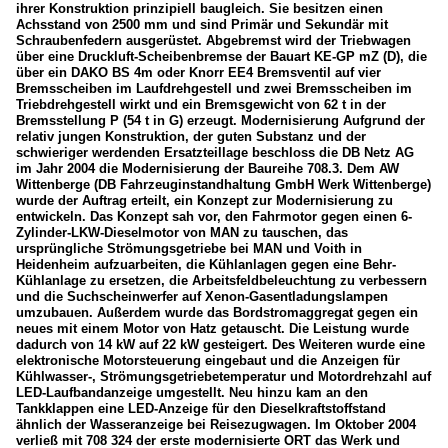
ihrer Konstruktion prinzipiell baugleich. Sie besitzen einen
Achsstand von 2500 mm und sind Primär und Sekundär mit
Schraubenfedern ausgerüstet. Abgebremst wird der Triebwagen
über eine Druckluft-Scheibenbremse der Bauart KE-GP mZ (D), die
über ein DAKO BS 4m oder Knorr EE4 Bremsventil auf vier
Bremsscheiben im Laufdrehgestell und zwei Bremsscheiben im
Triebdrehgestell wirkt und ein Bremsgewicht von 62 t in der
Bremsstellung P (54 t in G) erzeugt. Modernisierung Aufgrund der
relativ jungen Konstruktion, der guten Substanz und der
schwieriger werdenden Ersatzteillage beschloss die DB Netz AG
im Jahr 2004 die Modernisierung der Baureihe 708.3. Dem AW
Wittenberge (DB Fahrzeuginstandhaltung GmbH Werk Wittenberge)
wurde der Auftrag erteilt, ein Konzept zur Modernisierung zu
entwickeln. Das Konzept sah vor, den Fahrmotor gegen einen 6-
Zylinder-LKW-Dieselmotor von MAN zu tauschen, das
ursprüngliche Strömungsgetriebe bei MAN und Voith in
Heidenheim aufzuarbeiten, die Kühlanlagen gegen eine Behr-
Kühlanlage zu ersetzen, die Arbeitsfeldbeleuchtung zu verbessern
und die Suchscheinwerfer auf Xenon-Gasentladungslampen
umzubauen. Außerdem wurde das Bordstromaggregat gegen ein
neues mit einem Motor von Hatz getauscht. Die Leistung wurde
dadurch von 14 kW auf 22 kW gesteigert. Des Weiteren wurde eine
elektronische Motorsteuerung eingebaut und die Anzeigen für
Kühlwasser-, Strömungsgetriebetemperatur und Motordrehzahl auf
LED-Laufbandanzeige umgestellt. Neu hinzu kam an den
Tankklappen eine LED-Anzeige für den Dieselkraftstoffstand
ähnlich der Wasseranzeige bei Reisezugwagen. Im Oktober 2004
verließ mit 708 324 der erste modernisierte ORT das Werk und