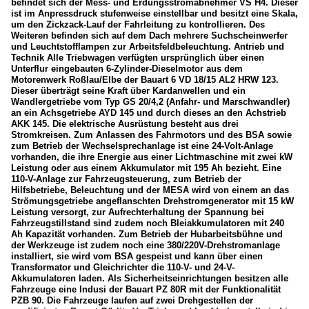
befindet sich der Mess- und Erdungsstromabnehmer VS H4. Dieser
ist im Anpressdruck stufenweise einstellbar und besitzt eine Skala,
um den Zickzack-Lauf der Fahrleitung zu kontrollieren. Des
Weiteren befinden sich auf dem Dach mehrere Suchscheinwerfer
und Leuchtstofflampen zur Arbeitsfeldbeleuchtung. Antrieb und
Technik Alle Triebwagen verfügten ursprünglich über einen
Unterflur eingebauten 6-Zylinder-Dieselmotor aus dem
Motorenwerk Roßlau/Elbe der Bauart 6 VD 18/15 AL2 HRW 123.
Dieser überträgt seine Kraft über Kardanwellen und ein
Wandlergetriebe vom Typ GS 20/4,2 (Anfahr- und Marschwandler)
an ein Achsgetriebe AYD 145 und durch dieses an den Achstrieb
AKK 145. Die elektrische Ausrüstung besteht aus drei
Stromkreisen. Zum Anlassen des Fahrmotors und des BSA sowie
zum Betrieb der Wechselsprechanlage ist eine 24-Volt-Anlage
vorhanden, die ihre Energie aus einer Lichtmaschine mit zwei kW
Leistung oder aus einem Akkumulator mit 195 Ah bezieht. Eine
110-V-Anlage zur Fahrzeugsteuerung, zum Betrieb der
Hilfsbetriebe, Beleuchtung und der MESA wird von einem an das
Strömungsgetriebe angeflanschten Drehstromgenerator mit 15 kW
Leistung versorgt, zur Aufrechterhaltung der Spannung bei
Fahrzeugstillstand sind zudem noch Bleiakkumulatoren mit 240
Ah Kapazität vorhanden. Zum Betrieb der Hubarbeitsbühne und
der Werkzeuge ist zudem noch eine 380/220V-Drehstromanlage
installiert, sie wird vom BSA gespeist und kann über einen
Transformator und Gleichrichter die 110-V- und 24-V-
Akkumulatoren laden. Als Sicherheitseinrichtungen besitzen alle
Fahrzeuge eine Indusi der Bauart PZ 80R mit der Funktionalität
PZB 90. Die Fahrzeuge laufen auf zwei Drehgestellen der