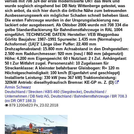
verließ mit 708 324 der erste modernisierte ORT das Werk und
wurde sogleich eingehend bei DB Netz Wittenberge getestet, was
sich anbot, da sich hier durch die örtliche Nähe zum betreuenden
Ausbesserungswerk ein möglicher Schaden schnell beheben lässt.
Die ersten Fahrzeuge wurden in der Ursprungslackierung neu
lackiert oder ausgebessert. Ab Oktober 2006 wurde mit 708 334 die
gelbe Standardlackierung für Bahndienstfahrzeuge in RAL 1004
eingeführt. TECHNISCHE DATEN: Hersteller: VEB Waggonbau
Görlitz Baujahre: 1987–1991 Spurweite: 1.435 mm (Normalspur)
Achsformel: (1A)'2' Länge über Puffer: 22.400 mm
Drehzapfenabstand: 15.800 mm Achsabstand in den Drehgestellen:
2.500 mm Raddurchmesser: 920 mm (neu) / 860 mm (abgenutzt)
Höhe: 4.200 mm Eigengewicht: 60 t Nutzlast: 2 t Zul. Anhängelast:
50 t Zur Mitfahrt zugel. Personenzahl: 10 Zugelassen für
Streckenklasse: A kleinster befahrbarer Gleisbogen: R= 120 m
Höchstgeschwindigkeit: 100 km/h (Eigenfahrt und geschleppt)
Installierte Leistung: 330 kW (neu 367 kW) Traktionsleistung:
320kW Antrieb: dieselhydraulisch Bremse: KE-GP m. Z. (D)

Armin Schwarz
Deutschland / Strecken / KBS 460 (Siegstrecke)
,
Deutschland /
Unternehmen / DB Netz AG
,
Deutschland / Bahndienstfahrzeuge / BR 708.3
(ex DR ORT 188.3)
879 1200x823 Px, 23.02.2018
