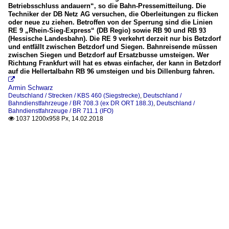
Betriebsschluss andauern“, so die Bahn-Pressemitteilung. Die
Techniker der DB Netz AG versuchen, die Oberleitungen zu flicken
oder neue zu ziehen. Betroffen von der Sperrung sind die Linien
RE 9 „Rhein-Sieg-Express“ (DB Regio) sowie RB 90 und RB 93
(Hessische Landesbahn). Die RE 9 verkehrt derzeit nur bis Betzdorf
und entfällt zwischen Betzdorf und Siegen. Bahnreisende müssen
zwischen Siegen und Betzdorf auf Ersatzbusse umsteigen. Wer
Richtung Frankfurt will hat es etwas einfacher, der kann in Betzdorf
auf die Hellertalbahn RB 96 umsteigen und bis Dillenburg fahren.

Armin Schwarz
Deutschland / Strecken / KBS 460 (Siegstrecke)
,
Deutschland /
Bahndienstfahrzeuge / BR 708.3 (ex DR ORT 188.3)
,
Deutschland /
Bahndienstfahrzeuge / BR 711.1 (IFO)
1037 1200x958 Px, 14.02.2018
