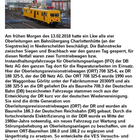
Am frühen Morgen des 13.02.2018 hatte ein Lkw alle vier
Oberleitungen am Bahnübergang Charlottenhütte (an der
Siegstrecke) in Niederschelden beschädigt. Die Bahnstrecke
zwischen Siegen und Brachbach war den ganzen Tag gesperrt, für
diesen Notfall waren zwei Turmtriebwagen bzw.
Instandhaltungsfahrzeuge für Oberleitungsanlagen (IFO) der DB
Netz AG den ganzen Tag dort für die Reparaturarbeiten im Einsatz.
Hier der Oberleitungsrevisionstriebwagen (ORT) 708 325-6, ex DR
188 325-5, der der DB Netz AG. Der ORT 708 325-6 wurde 1990 von
der Waggonbau Görlitz unter der Fabriknummer 20300/9 und als
188 325-5 an die DR geliefert Die als Baureihe 708.3 der Deutschen
Bahn (DB) bezeichneten Fahrzeuge stammen noch aus der
Entwicklung der DR kurz vor der deutschen Wiedervereinigung.
Sie sind die dritte Generation von
Oberleitungsrevisionstriebwagen (ORT) der DR und wurden als
Baureihe 188.3 der Deutschen Reichsbahn (DR) gebaut. Durch die
fortschreitende Elektrifizierung in der DDR wurde es Mitte der
1980er-Jahre notwendig, ein neues Fahrzeug zur Wartung und
Störungsbehebung an Oberleitungsanlagen zu beschaffen, um die
älteren ORT-Baureihen 188.0 und 188.2 zu ergänzen und
längerfristig zu ersetzen. So entwickelte die VES Versuchs- und