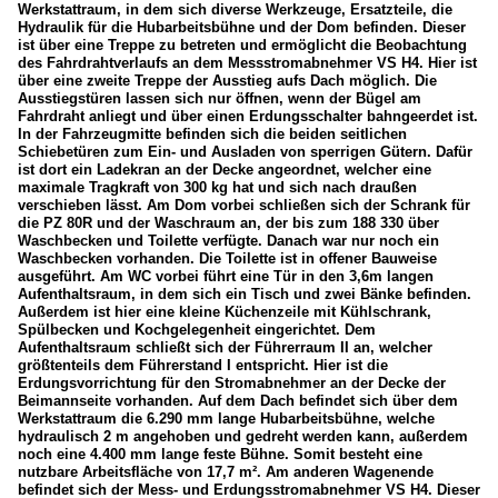
Werkstattraum, in dem sich diverse Werkzeuge, Ersatzteile, die
Hydraulik für die Hubarbeitsbühne und der Dom befinden. Dieser
ist über eine Treppe zu betreten und ermöglicht die Beobachtung
des Fahrdrahtverlaufs an dem Messstromabnehmer VS H4. Hier ist
über eine zweite Treppe der Ausstieg aufs Dach möglich. Die
Ausstiegstüren lassen sich nur öffnen, wenn der Bügel am
Fahrdraht anliegt und über einen Erdungsschalter bahngeerdet ist.
In der Fahrzeugmitte befinden sich die beiden seitlichen
Schiebetüren zum Ein- und Ausladen von sperrigen Gütern. Dafür
ist dort ein Ladekran an der Decke angeordnet, welcher eine
maximale Tragkraft von 300 kg hat und sich nach draußen
verschieben lässt. Am Dom vorbei schließen sich der Schrank für
die PZ 80R und der Waschraum an, der bis zum 188 330 über
Waschbecken und Toilette verfügte. Danach war nur noch ein
Waschbecken vorhanden. Die Toilette ist in offener Bauweise
ausgeführt. Am WC vorbei führt eine Tür in den 3,6m langen
Aufenthaltsraum, in dem sich ein Tisch und zwei Bänke befinden.
Außerdem ist hier eine kleine Küchenzeile mit Kühlschrank,
Spülbecken und Kochgelegenheit eingerichtet. Dem
Aufenthaltsraum schließt sich der Führerraum II an, welcher
größtenteils dem Führerstand I entspricht. Hier ist die
Erdungsvorrichtung für den Stromabnehmer an der Decke der
Beimannseite vorhanden. Auf dem Dach befindet sich über dem
Werkstattraum die 6.290 mm lange Hubarbeitsbühne, welche
hydraulisch 2 m angehoben und gedreht werden kann, außerdem
noch eine 4.400 mm lange feste Bühne. Somit besteht eine
nutzbare Arbeitsfläche von 17,7 m². Am anderen Wagenende
befindet sich der Mess- und Erdungsstromabnehmer VS H4. Dieser