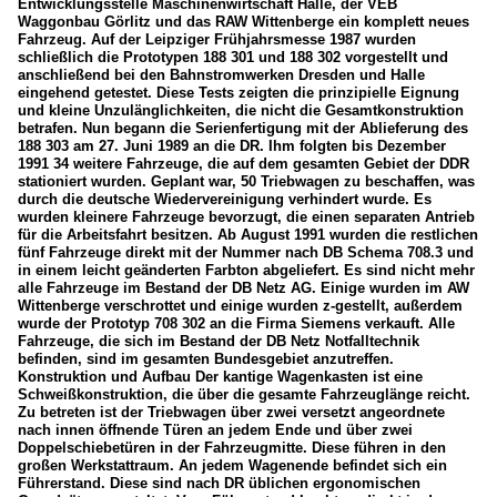
Entwicklungsstelle Maschinenwirtschaft Halle, der VEB
Waggonbau Görlitz und das RAW Wittenberge ein komplett neues
Fahrzeug. Auf der Leipziger Frühjahrsmesse 1987 wurden
schließlich die Prototypen 188 301 und 188 302 vorgestellt und
anschließend bei den Bahnstromwerken Dresden und Halle
eingehend getestet. Diese Tests zeigten die prinzipielle Eignung
und kleine Unzulänglichkeiten, die nicht die Gesamtkonstruktion
betrafen. Nun begann die Serienfertigung mit der Ablieferung des
188 303 am 27. Juni 1989 an die DR. Ihm folgten bis Dezember
1991 34 weitere Fahrzeuge, die auf dem gesamten Gebiet der DDR
stationiert wurden. Geplant war, 50 Triebwagen zu beschaffen, was
durch die deutsche Wiedervereinigung verhindert wurde. Es
wurden kleinere Fahrzeuge bevorzugt, die einen separaten Antrieb
für die Arbeitsfahrt besitzen. Ab August 1991 wurden die restlichen
fünf Fahrzeuge direkt mit der Nummer nach DB Schema 708.3 und
in einem leicht geänderten Farbton abgeliefert. Es sind nicht mehr
alle Fahrzeuge im Bestand der DB Netz AG. Einige wurden im AW
Wittenberge verschrottet und einige wurden z-gestellt, außerdem
wurde der Prototyp 708 302 an die Firma Siemens verkauft. Alle
Fahrzeuge, die sich im Bestand der DB Netz Notfalltechnik
befinden, sind im gesamten Bundesgebiet anzutreffen.
Konstruktion und Aufbau Der kantige Wagenkasten ist eine
Schweißkonstruktion, die über die gesamte Fahrzeuglänge reicht.
Zu betreten ist der Triebwagen über zwei versetzt angeordnete
nach innen öffnende Türen an jedem Ende und über zwei
Doppelschiebetüren in der Fahrzeugmitte. Diese führen in den
großen Werkstattraum. An jedem Wagenende befindet sich ein
Führerstand. Diese sind nach DR üblichen ergonomischen