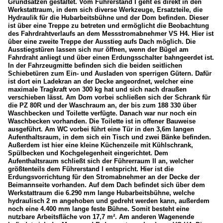
Grundsätzen gestaltet. Vom Führerstand I geht es direkt in den
Werkstattraum, in dem sich diverse Werkzeuge, Ersatzteile, die
Hydraulik für die Hubarbeitsbühne und der Dom befinden. Dieser
ist über eine Treppe zu betreten und ermöglicht die Beobachtung
des Fahrdrahtverlaufs an dem Messstromabnehmer VS H4. Hier ist
über eine zweite Treppe der Ausstieg aufs Dach möglich. Die
Ausstiegstüren lassen sich nur öffnen, wenn der Bügel am
Fahrdraht anliegt und über einen Erdungsschalter bahngeerdet ist.
In der Fahrzeugmitte befinden sich die beiden seitlichen
Schiebetüren zum Ein- und Ausladen von sperrigen Gütern. Dafür
ist dort ein Ladekran an der Decke angeordnet, welcher eine
maximale Tragkraft von 300 kg hat und sich nach draußen
verschieben lässt. Am Dom vorbei schließen sich der Schrank für
die PZ 80R und der Waschraum an, der bis zum 188 330 über
Waschbecken und Toilette verfügte. Danach war nur noch ein
Waschbecken vorhanden. Die Toilette ist in offener Bauweise
ausgeführt. Am WC vorbei führt eine Tür in den 3,6m langen
Aufenthaltsraum, in dem sich ein Tisch und zwei Bänke befinden.
Außerdem ist hier eine kleine Küchenzeile mit Kühlschrank,
Spülbecken und Kochgelegenheit eingerichtet. Dem
Aufenthaltsraum schließt sich der Führerraum II an, welcher
größtenteils dem Führerstand I entspricht. Hier ist die
Erdungsvorrichtung für den Stromabnehmer an der Decke der
Beimannseite vorhanden. Auf dem Dach befindet sich über dem
Werkstattraum die 6.290 mm lange Hubarbeitsbühne, welche
hydraulisch 2 m angehoben und gedreht werden kann, außerdem
noch eine 4.400 mm lange feste Bühne. Somit besteht eine
nutzbare Arbeitsfläche von 17,7 m². Am anderen Wagenende