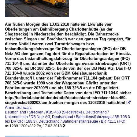
Am frühen Morgen des 13.02.2018 hatte ein Lkw alle vier
Oberleitungen am Bahnübergang Charlottenhütte (an der
Siegstrecke) in Niederschelden beschädigt. Die Bahnstrecke
zwischen Siegen und Brachbach war den ganzen Tag gesperrt, für
diesen Notfall waren zwei Turmtriebwagen bzw.
Instandhaltungsfahrzeuge für Oberleitungsanlagen (IFO) der DB
Netz AG den ganzen Tag dort für die Reparaturarbeiten im Einsatz.
Vorne das Instandhaltungsfahrzeug für Oberleitungsanlagen (IFO)
711 104-0 und dahinter der Oberleitungsrevisionstriebwagen (ORT)
708 325-6, ex DR 188 325-5, beide von der der DB Netz AG. Das IFO
711 104-0 wurde 2002 von der GBM Gleisbaumechanik
Brandenburg/H. unter der Fabriknummer 711.104 gebaut. Der ORT
708 325-6 wurde 1990 von der Waggonbau Görlitz unter der
Fabriknummer 20300/9 und als 188 325-5 an die DR geliefert.
Beschreibung und Technische Daten von dem IFO 711 104-0 siehe:
http://hellertal.startbilder.de/bild/deutschland~strecken~kbs-460-
siegstrecke/600202/am-fruehen-morgen-des-13022018-hatte.html

Armin Schwarz
Deutschland / Strecken / KBS 460 (Siegstrecke)
,
Deutschland /
Unternehmen / DB Netz AG
,
Deutschland / Bahndienstfahrzeuge / BR 708.3
(ex DR ORT 188.3)
,
Deutschland / Bahndienstfahrzeuge / BR 711.1 (IFO)
1289 1200x832 Px, 17.02.2018

