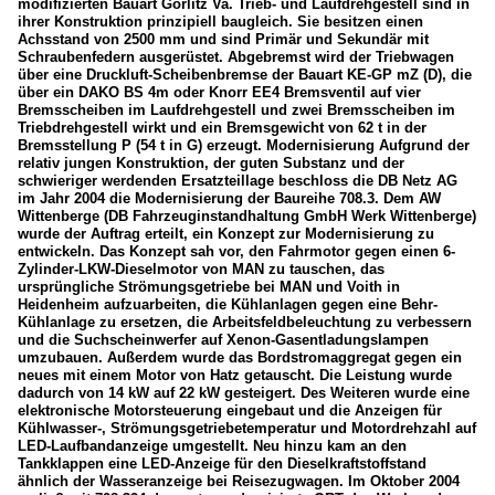
modifizierten Bauart Görlitz Va. Trieb- und Laufdrehgestell sind in
ihrer Konstruktion prinzipiell baugleich. Sie besitzen einen
Achsstand von 2500 mm und sind Primär und Sekundär mit
Schraubenfedern ausgerüstet. Abgebremst wird der Triebwagen
über eine Druckluft-Scheibenbremse der Bauart KE-GP mZ (D), die
über ein DAKO BS 4m oder Knorr EE4 Bremsventil auf vier
Bremsscheiben im Laufdrehgestell und zwei Bremsscheiben im
Triebdrehgestell wirkt und ein Bremsgewicht von 62 t in der
Bremsstellung P (54 t in G) erzeugt. Modernisierung Aufgrund der
relativ jungen Konstruktion, der guten Substanz und der
schwieriger werdenden Ersatzteillage beschloss die DB Netz AG
im Jahr 2004 die Modernisierung der Baureihe 708.3. Dem AW
Wittenberge (DB Fahrzeuginstandhaltung GmbH Werk Wittenberge)
wurde der Auftrag erteilt, ein Konzept zur Modernisierung zu
entwickeln. Das Konzept sah vor, den Fahrmotor gegen einen 6-
Zylinder-LKW-Dieselmotor von MAN zu tauschen, das
ursprüngliche Strömungsgetriebe bei MAN und Voith in
Heidenheim aufzuarbeiten, die Kühlanlagen gegen eine Behr-
Kühlanlage zu ersetzen, die Arbeitsfeldbeleuchtung zu verbessern
und die Suchscheinwerfer auf Xenon-Gasentladungslampen
umzubauen. Außerdem wurde das Bordstromaggregat gegen ein
neues mit einem Motor von Hatz getauscht. Die Leistung wurde
dadurch von 14 kW auf 22 kW gesteigert. Des Weiteren wurde eine
elektronische Motorsteuerung eingebaut und die Anzeigen für
Kühlwasser-, Strömungsgetriebetemperatur und Motordrehzahl auf
LED-Laufbandanzeige umgestellt. Neu hinzu kam an den
Tankklappen eine LED-Anzeige für den Dieselkraftstoffstand
ähnlich der Wasseranzeige bei Reisezugwagen. Im Oktober 2004