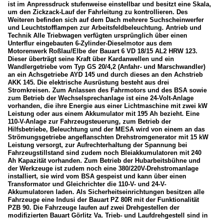
ist im Anpressdruck stufenweise einstellbar und besitzt eine Skala,
um den Zickzack-Lauf der Fahrleitung zu kontrollieren. Des
Weiteren befinden sich auf dem Dach mehrere Suchscheinwerfer
und Leuchtstofflampen zur Arbeitsfeldbeleuchtung. Antrieb und
Technik Alle Triebwagen verfügten ursprünglich über einen
Unterflur eingebauten 6-Zylinder-Dieselmotor aus dem
Motorenwerk Roßlau/Elbe der Bauart 6 VD 18/15 AL2 HRW 123.
Dieser überträgt seine Kraft über Kardanwellen und ein
Wandlergetriebe vom Typ GS 20/4,2 (Anfahr- und Marschwandler)
an ein Achsgetriebe AYD 145 und durch dieses an den Achstrieb
AKK 145. Die elektrische Ausrüstung besteht aus drei
Stromkreisen. Zum Anlassen des Fahrmotors und des BSA sowie
zum Betrieb der Wechselsprechanlage ist eine 24-Volt-Anlage
vorhanden, die ihre Energie aus einer Lichtmaschine mit zwei kW
Leistung oder aus einem Akkumulator mit 195 Ah bezieht. Eine
110-V-Anlage zur Fahrzeugsteuerung, zum Betrieb der
Hilfsbetriebe, Beleuchtung und der MESA wird von einem an das
Strömungsgetriebe angeflanschten Drehstromgenerator mit 15 kW
Leistung versorgt, zur Aufrechterhaltung der Spannung bei
Fahrzeugstillstand sind zudem noch Bleiakkumulatoren mit 240
Ah Kapazität vorhanden. Zum Betrieb der Hubarbeitsbühne und
der Werkzeuge ist zudem noch eine 380/220V-Drehstromanlage
installiert, sie wird vom BSA gespeist und kann über einen
Transformator und Gleichrichter die 110-V- und 24-V-
Akkumulatoren laden. Als Sicherheitseinrichtungen besitzen alle
Fahrzeuge eine Indusi der Bauart PZ 80R mit der Funktionalität
PZB 90. Die Fahrzeuge laufen auf zwei Drehgestellen der
modifizierten Bauart Görlitz Va. Trieb- und Laufdrehgestell sind in