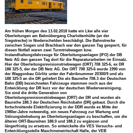
Am frühen Morgen des 13.02.2018 hatte ein Lkw alle vier
Oberleitungen am Bahnübergang Charlottenhütte (an der
Siegstrecke) in Niederschelden beschädigt. Die Bahnstrecke
zwischen Siegen und Brachbach war den ganzen Tag gesperrt, für
diesen Notfall waren zwei Turmtriebwagen bzw.
Instandhaltungsfahrzeuge für Oberleitungsanlagen (IFO) der DB
Netz AG den ganzen Tag dort für die Reparaturarbeiten im Einsatz.
Hier der Oberleitungsrevisionstriebwagen (ORT) 708 325-6, ex DR
188 325-5, der der DB Netz AG. Der ORT 708 325-6 wurde 1990 von
der Waggonbau Görlitz unter der Fabriknummer 20300/9 und als
188 325-5 an die DR geliefert Die als Baureihe 708.3 der Deutschen
Bahn (DB) bezeichneten Fahrzeuge stammen noch aus der
Entwicklung der DR kurz vor der deutschen Wiedervereinigung.
Sie sind die dritte Generation von
Oberleitungsrevisionstriebwagen (ORT) der DR und wurden als
Baureihe 188.3 der Deutschen Reichsbahn (DR) gebaut. Durch die
fortschreitende Elektrifizierung in der DDR wurde es Mitte der
1980er-Jahre notwendig, ein neues Fahrzeug zur Wartung und
Störungsbehebung an Oberleitungsanlagen zu beschaffen, um die
älteren ORT-Baureihen 188.0 und 188.2 zu ergänzen und
längerfristig zu ersetzen. So entwickelte die VES Versuchs- und
Entwicklungsstelle Maschinenwirtschaft Halle, der VEB