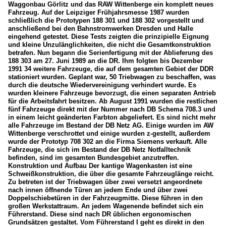
Waggonbau Görlitz und das RAW Wittenberge ein komplett neues
Fahrzeug. Auf der Leipziger Frühjahrsmesse 1987 wurden
schließlich die Prototypen 188 301 und 188 302 vorgestellt und
anschließend bei den Bahnstromwerken Dresden und Halle
eingehend getestet. Diese Tests zeigten die prinzipielle Eignung
und kleine Unzulänglichkeiten, die nicht die Gesamtkonstruktion
betrafen. Nun begann die Serienfertigung mit der Ablieferung des
188 303 am 27. Juni 1989 an die DR. Ihm folgten bis Dezember
1991 34 weitere Fahrzeuge, die auf dem gesamten Gebiet der DDR
stationiert wurden. Geplant war, 50 Triebwagen zu beschaffen, was
durch die deutsche Wiedervereinigung verhindert wurde. Es
wurden kleinere Fahrzeuge bevorzugt, die einen separaten Antrieb
für die Arbeitsfahrt besitzen. Ab August 1991 wurden die restlichen
fünf Fahrzeuge direkt mit der Nummer nach DB Schema 708.3 und
in einem leicht geänderten Farbton abgeliefert. Es sind nicht mehr
alle Fahrzeuge im Bestand der DB Netz AG. Einige wurden im AW
Wittenberge verschrottet und einige wurden z-gestellt, außerdem
wurde der Prototyp 708 302 an die Firma Siemens verkauft. Alle
Fahrzeuge, die sich im Bestand der DB Netz Notfalltechnik
befinden, sind im gesamten Bundesgebiet anzutreffen.
Konstruktion und Aufbau Der kantige Wagenkasten ist eine
Schweißkonstruktion, die über die gesamte Fahrzeuglänge reicht.
Zu betreten ist der Triebwagen über zwei versetzt angeordnete
nach innen öffnende Türen an jedem Ende und über zwei
Doppelschiebetüren in der Fahrzeugmitte. Diese führen in den
großen Werkstattraum. An jedem Wagenende befindet sich ein
Führerstand. Diese sind nach DR üblichen ergonomischen
Grundsätzen gestaltet. Vom Führerstand I geht es direkt in den