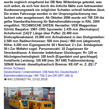
wurde sogleich eingehend bei DB Netz Wittenberge getestet, was
sich anbot, da sich hier durch die örtliche Nähe zum betreuenden
Ausbesserungswerk ein möglicher Schaden schnell beheben lässt.
Die ersten Fahrzeuge wurden in der Ursprungslackierung neu
lackiert oder ausgebessert. Ab Oktober 2006 wurde mit 708 334 die
gelbe Standardlackierung für Bahndienstfahrzeuge in RAL 1004
eingeführt. TECHNISCHE DATEN: Hersteller: VEB Waggonbau
Görlitz Baujahre: 1987–1991 Spurweite: 1.435 mm (Normalspur)
Achsformel: (1A)'2' Länge über Puffer: 22.400 mm
Drehzapfenabstand: 15.800 mm Achsabstand in den Drehgestellen:
2.500 mm Raddurchmesser: 920 mm (neu) / 860 mm (abgenutzt)
Höhe: 4.200 mm Eigengewicht: 60 t Nutzlast: 2 t Zul. Anhängelast:
50 t Zur Mitfahrt zugel. Personenzahl: 10 Zugelassen für
Streckenklasse: A kleinster befahrbarer Gleisbogen: R= 120 m
Höchstgeschwindigkeit: 100 km/h (Eigenfahrt und geschleppt)
Installierte Leistung: 330 kW (neu 367 kW) Traktionsleistung:
320kW Antrieb: dieselhydraulisch Bremse: KE-GP m. Z. (D)

Armin Schwarz
Deutschland / Unternehmen / DB Netz AG
,
Deutschland /
Bahndienstfahrzeuge / BR 708.3 (ex DR ORT 188.3)
843 1200x827 Px, 23.02.2018
