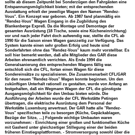
sollte ab diesem Zeitpunkt bei Sonderzügen den Fahrgästen eine
Entspannungsmöglichkeit bieten; mit der entsprechenden
Ausstattung erhielt der jeweilige Wagen den Namen "Rendez-
Vous". Ein Konzept war geboren. Ab 1987 fand planmäßig ein
"Rendez-Vous" Wagen Eingang in die Zugbildung des
Blankenberge Expreß. Da die Montage und Demontage der
gesamten Ausrüstung (18 Tische, sowie eine Kücheneinrichtung)
vor und nach jeder Fahrt doch aufwendig war, stellte die CFL ab
1990 für die Saison einen Wagen ganzzeitig zur Verfügung. Das
System kannte einen sehr großen Erfolg und heute sind
Sonderfahrten ohne das "Rendez-Vous" kaum mehr vorstellbar. Es
soll hier bemerkt werden, daß alle Mitglieder des GAR diese
Arbeiten ehrenamtlich verrichten. Als Ende 1994 die
Generalsanierung des entsprechenden Wagens fällig war.
entschloß sich die CFL, fortan einen Wagen für diese
Sondereinsätze zu spezialisieren. Die Zusammenarbeit CFL/GAR
für den neuen "Rendez-Vous" Wagen konnte beginnen. Um den
zukünftigen Unterhalt rationell zu gestalten, wurde von Anfang an
festgehalten, daß ein Wegmann Wagen der CFL die günstigste
Ausgangsmöglichkeit für den Umbau bieten würde. Die
Ausführung der Arbeiten wurde der CFL Werkstätte Petingen
übertragen, die elektrische Ausrüstung dem Personal der
Werkstätte Luxemburg anvertraut. Der GAR hatte alle "Rendez-
Vous" spezifischen teile zu besorgen (Küche, Gepäckablagen,
Bezüge der Sitze, …) Folgende wichtige Umbauten waren
vorzunehmen: - Einrichtung einer großen und funktionellen Küche
mit Gasherd unter gleichzeitiger Stillegung einer der beiden
früheren Einstiegsplattformen. - Stromversorgung sowohl über die