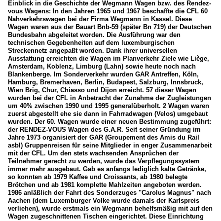
Einblick in die Geschichte der Wegmann Wagen bzw. des Rendez-
vous Wagens: In den Jahren 1965 und 1967 beschaffte die CFL 60
Nahverkehrswagen bei der Firma Wegmann in Kassel. Diese
Wagen waren aus der Bauart Bnb-59 (später Bn 719) der Deutschen
Bundesbahn abgeleitet worden. Die Ausführung war den
technischen Gegebenheiten auf dem luxemburgischen
Streckennetz angepaßt worden. Dank ihrer universellen
Ausstattung erreichten die Wagen im Planverkehr Ziele wie Liège,
Amsterdam, Koblenz, Limburg (Lahn) sowie heute noch nach
Blankenberge. Im Sonderverkehr wurden GAR Antreffen, Köln,
Hamburg, Bremerhaven, Berlin, Budapest, Salzburg, Innsbruck,
Wien Brig, Chur, Chiasso und Dijon erreicht. 57 dieser Wagen
wurden bei der CFL in Anbetracht der Zunahme der Zugleistungen
um 40% zwischen 1990 und 1995 generalüberholt. 2 Wagen waren
zuerst abgestellt ehe sie dann in Fahrradwagen (Velos) umgebaut
wurden. Der 60. Wagen wurde einer neuen Bestimmung zugeführt:
der RENDEZ-VOUS Wagen des G.A.R. Seit seiner Gründung im
Jahre 1973 organisiert der GAR (Groupement des Amis du Rail
asbl) Gruppenreisen für seine Mitglieder in enger Zusammenarbeit
mit der CFL. Um den stets wachsenden Ansprüchen der
Teilnehmer gerecht zu werden, wurde das Verpflegungssystem
immer mehr ausgebaut. Gab es anfangs lediglich kalte Getränke,
so konnten ab 1979 Kaffee und Croissants, ab 1980 belegte
Brötchen und ab 1981 komplette Mahlzeiten angeboten werden.
1986 anläßlich der Fahrt des Sonderzuges "Carolus Magnus" nach
Aachen (dem Luxemburger Volke wurde damals der Karlspreis
verliehen), wurde erstmals ein Wegmann behelfsmäßig mit auf den
Wagen zugeschnittenen Tischen eingerichtet. Diese Einrichtung