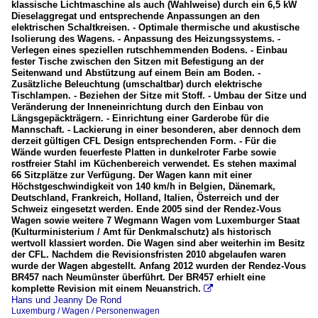
klassische Lichtmaschine als auch (Wahlweise) durch ein 6,5 kW
Dieselaggregat und entsprechende Anpassungen an den
elektrischen Schaltkreisen. - Optimale thermische und akustische
Isolierung des Wagens. - Anpassung des Heizungssystems. -
Verlegen eines speziellen rutschhemmenden Bodens. - Einbau
fester Tische zwischen den Sitzen mit Befestigung an der
Seitenwand und Abstützung auf einem Bein am Boden. -
Zusätzliche Beleuchtung (umschaltbar) durch elektrische
Tischlampen. - Beziehen der Sitze mit Stoff. - Umbau der Sitze und
Veränderung der Inneneinrichtung durch den Einbau von
Längsgepäckträgern. - Einrichtung einer Garderobe für die
Mannschaft. - Lackierung in einer besonderen, aber dennoch dem
derzeit gültigen CFL Design entsprechenden Form. - Für die
Wände wurden feuerfeste Platten in dunkelroter Farbe sowie
rostfreier Stahl im Küchenbereich verwendet. Es stehen maximal
66 Sitzplätze zur Verfügung. Der Wagen kann mit einer
Höchstgeschwindigkeit von 140 km/h in Belgien, Dänemark,
Deutschland, Frankreich, Holland, Italien, Österreich und der
Schweiz eingesetzt werden. Ende 2005 sind der Rendez-Vous
Wagen sowie weitere 7 Wegmann Wagen vom Luxemburger Staat
(Kulturministerium / Amt für Denkmalschutz) als historisch
wertvoll klassiert worden. Die Wagen sind aber weiterhin im Besitz
der CFL. Nachdem die Revisionsfristen 2010 abgelaufen waren
wurde der Wagen abgestellt. Anfang 2012 wurden der Rendez-Vous
BR457 nach Neumünster überführt. Der BR457 erhielt eine
komplette Revision mit einem Neuanstrich.

Hans und Jeanny De Rond
Luxemburg / Wagen / Personenwagen