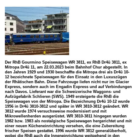
Der RhB Gourmino Speisewagen WR 3811, ex RhB Dr4ü 3811, ex
Mitropa Dr4ü 11, am 22.03.2023 beim Bahnhof Chur abgestellt. In
den Jahren 1929 und 1930 beschaffte die Mitropa drei als Dr4ü 10-
12 bezeichnete Speisewagen für den Einsatz in den Luxuszügen
der Rhätischen Bahn. Diese Fahrzeuge liefen nicht nur im Glacier
Express, sondern auch im Engadin Express und auf Verbindungen
nach Davos. Lieferant war die Schweizerische Waggons- und
Aufzügefabrik Schlieren (SWS). 1949 ersteigerte die RhB die
Speisewagen von der Mitropa. Die Bezeichnung Dr4ü 10-12 wurde
1956 in Dr4ü 3810-3812 und später in WR 3810-3812 geändert. WR
3812 wurde 1974 versuchsweise modernisiert und mit
Mikrowellenherden ausgerüstet. WR 3810-3811 hingegen wurden
1982 bzw. 1983 als nostalgische Speisewagen hergerichtet und mit
einer neuen Kücheneinrichtung versehen, die eine Zubereitung
frischer Speisen gestattet. 1996 wurde WR 3812 generalüberholt,
wobei die RhB auch die Inneneinrichtung weitgehend in den