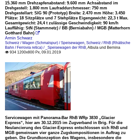
15.360 mm Drehzapfenabstand: 9.600 mm Achsabstand im
Drehgestell: 1.800 mm Laufraddurchmesser: 750 mm
Drehgestellart: SIG 90 (Prototyp) Breite: 2.470 mm Höhe: 3.450
Plätze: 18 Sitzplätze und 7 Stehplätze Eigengewicht: 22,3 t Max.
Gesamtgewicht: 24,4 t zulässige Geschwindigkeit: 90 km/h
Lauffähig: StN (Stammnetz) / BB (Berniabahn) / MGB (Matterhorn
Gotthard Bahn)

Armin Schwarz
Schweiz / Wagen (Schmalspur) / Speisewagen
,
Schweiz / RhB (Rhätische
Bahn / Ferrovia retica) / _Speisewagen der RhB
,
Albula und Bernina
934 1200x800 Px, 09.01.2019

Servicewagen mit Panorama-Bar RhB WRp 3830 „Glacier
Express“, hier am 30.12.2015 im Zugverband in Brig. Für die
Neulancierung des Glacier-Express entschlossen sich RhB und
MGB gemeinsam vier ganze Zugskompositionen in Auftrag zu
geben. Die Grundkonzeption des Wagens, insbesondere die