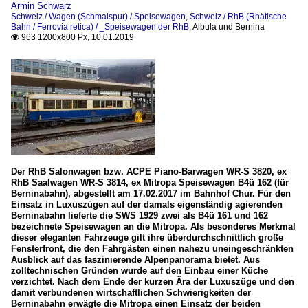
Armin Schwarz
Schweiz / Wagen (Schmalspur) / Speisewagen
,
Schweiz / RhB (Rhätische
Bahn / Ferrovia retica) / _Speisewagen der RhB
,
Albula und Bernina
963 1200x800 Px, 10.01.2019

Der RhB Salonwagen bzw. ACPE Piano-Barwagen WR-S 3820, ex
RhB Saalwagen WR-S 3814, ex Mitropa Speisewagen B4ü 162 (für
Berninabahn), abgestellt am 17.02.2017 im Bahnhof Chur. Für den
Einsatz in Luxuszügen auf der damals eigenständig agierenden
Berninabahn lieferte die SWS 1929 zwei als B4ü 161 und 162
bezeichnete Speisewagen an die Mitropa. Als besonderes Merkmal
dieser eleganten Fahrzeuge gilt ihre überdurchschnittlich große
Fensterfront, die den Fahrgästen einen nahezu uneingeschränkten
Ausblick auf das faszinierende Alpenpanorama bietet. Aus
zolltechnischen Gründen wurde auf den Einbau einer Küche
verzichtet. Nach dem Ende der kurzen Ära der Luxuszüge und den
damit verbundenen wirtschaftlichen Schwierigkeiten der
Berninabahn erwägte die Mitropa einen Einsatz der beiden