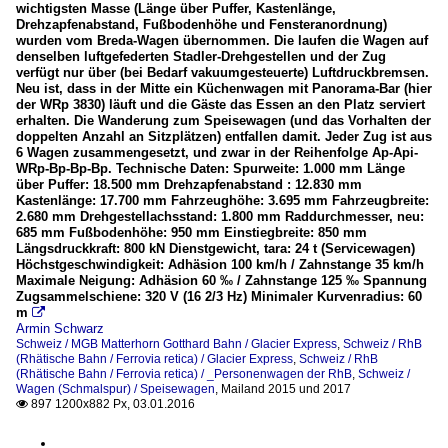
wichtigsten Masse (Länge über Puffer, Kastenlänge,
Drehzapfenabstand, Fußbodenhöhe und Fensteranordnung)
wurden vom Breda-Wagen übernommen. Die laufen die Wagen auf
denselben luftgefederten Stadler-Drehgestellen und der Zug
verfügt nur über (bei Bedarf vakuumgesteuerte) Luftdruckbremsen.
Neu ist, dass in der Mitte ein Küchenwagen mit Panorama-Bar (hier
der WRp 3830) läuft und die Gäste das Essen an den Platz serviert
erhalten. Die Wanderung zum Speisewagen (und das Vorhalten der
doppelten Anzahl an Sitzplätzen) entfallen damit. Jeder Zug ist aus
6 Wagen zusammengesetzt, und zwar in der Reihenfolge Ap-Api-
WRp-Bp-Bp-Bp. Technische Daten: Spurweite: 1.000 mm Länge
über Puffer: 18.500 mm Drehzapfenabstand : 12.830 mm
Kastenlänge: 17.700 mm Fahrzeughöhe: 3.695 mm Fahrzeugbreite:
2.680 mm Drehgestellachsstand: 1.800 mm Raddurchmesser, neu:
685 mm Fußbodenhöhe: 950 mm Einstiegbreite: 850 mm
Längsdruckkraft: 800 kN Dienstgewicht, tara: 24 t (Servicewagen)
Höchstgeschwindigkeit: Adhäsion 100 km/h / Zahnstange 35 km/h
Maximale Neigung: Adhäsion 60 ‰ / Zahnstange 125 ‰ Spannung
Zugsammelschiene: 320 V (16 2/3 Hz) Minimaler Kurvenradius: 60
m

Armin Schwarz
Schweiz / MGB Matterhorn Gotthard Bahn / Glacier Express
,
Schweiz / RhB
(Rhätische Bahn / Ferrovia retica) / Glacier Express
,
Schweiz / RhB
(Rhätische Bahn / Ferrovia retica) / _Personenwagen der RhB
,
Schweiz /
Wagen (Schmalspur) / Speisewagen
,
Mailand 2015 und 2017
897 1200x882 Px, 03.01.2016
