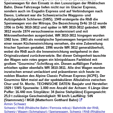
2023
Speisewagen für den Einsatz in den Luxuszügen der Rhätischen
MGB Matterhorn Gotthard Bahn
Bahn. Diese Fahrzeuge liefen nicht nur im Glacier Express,
sondern auch im Engadin Express und auf Verbindungen nach
Glacier Express
Davos. Lieferant war die Schweizerische Waggons- und
Aufzügefabrik Schlieren (SWS). 1949 ersteigerte die RhB die
Speisewagen von der Mitropa. Die Bezeichnung Dr4ü 10-12 wurde
RhB (Rhätische Bahn / Ferrovia retica)
1956 in Dr4ü 3810-3812 und später in WR 3810-3812 geändert. WR
3812 wurde 1974 versuchsweise modernisiert und mit
Albulabahn (UNESCO-Weltkulturerbe) 940
Mikrowellenherden ausgerüstet. WR 3810-3811 hingegen wurden
Bahnhöfe der RhB
1982 bzw. 1983 als nostalgische Speisewagen hergerichtet und mit
einer neuen Kücheneinrichtung versehen, die eine Zubereitung
Engadinerlinie (Inntal) 910 / 960
frischer Speisen gestattet. 1996 wurde WR 3812 generalüberholt,
wobei die RhB auch die Inneneinrichtung weitgehend in den
Glacier Express
Originalzustand zurückversetzte. Bei dieser Gelegenheit tauschte
der Wagen sein rotes gegen ein königsblaues Farbkleid mit
Historische Fahrzeuge der RhB
großem "Gourmino"-Schriftzug ein. Diesen auffälligen Farbton
erhielten später ebenfalls WR 3810-3811. Alle drei Wagen wurden
PmG - Personenzug mit Güterbeförderung
inzwischen erneut umlackiert und präsentieren sich heute im
noblen Blauton des Alpine Classic Pullman Express (ACPE). Der
_Personenwagen der RhB
Gourmino fährt meist auf der spektakulären Albulalinie zwischen
_Speisewagen der RhB
Chur und St. Moritz. TECHNISCHE DATEN: Baujahr und Hersteller:
1929 / SWS Spurweite: 1.000 mm Anzahl der Achsen: 4 Länge über
Puffer: 16.440 mm Sitzplätze: 34 (keine Stehplätze) Eigengewicht:
Wagen (Schmalspur)
25,0 t zulässige Geschwindigkeit: 90 km/h Lauffähig: StN
(Stammnetz) / MGB (Matterhorn Gotthard Bahn)

Güterwagen 4-achsig
Armin Schwarz
Schweiz / RhB (Rhätische Bahn / Ferrovia retica) / Bahnhöfe der RhB
,
Steuerwagen
Schweiz / Wagen (Schmalspur) / Speisewagen
,
Schweiz / RhB (Rhätische