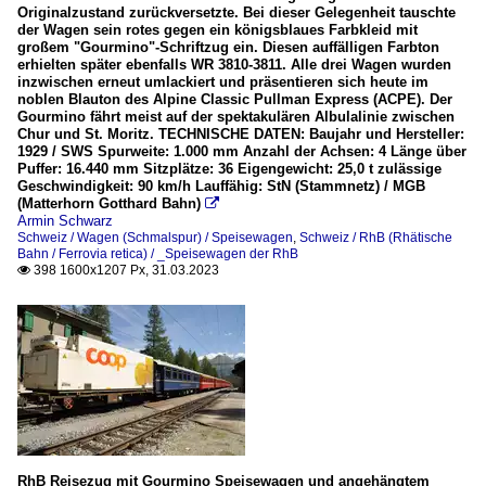
Originalzustand zurückversetzte. Bei dieser Gelegenheit tauschte
der Wagen sein rotes gegen ein königsblaues Farbkleid mit
großem "Gourmino"-Schriftzug ein. Diesen auffälligen Farbton
erhielten später ebenfalls WR 3810-3811. Alle drei Wagen wurden
inzwischen erneut umlackiert und präsentieren sich heute im
noblen Blauton des Alpine Classic Pullman Express (ACPE). Der
Gourmino fährt meist auf der spektakulären Albulalinie zwischen
Chur und St. Moritz. TECHNISCHE DATEN: Baujahr und Hersteller:
1929 / SWS Spurweite: 1.000 mm Anzahl der Achsen: 4 Länge über
Puffer: 16.440 mm Sitzplätze: 36 Eigengewicht: 25,0 t zulässige
Geschwindigkeit: 90 km/h Lauffähig: StN (Stammnetz) / MGB
(Matterhorn Gotthard Bahn)

Armin Schwarz
Schweiz / Wagen (Schmalspur) / Speisewagen
,
Schweiz / RhB (Rhätische
Bahn / Ferrovia retica) / _Speisewagen der RhB
398 1600x1207 Px, 31.03.2023

RhB Reisezug mit Gourmino Speisewagen und angehängtem