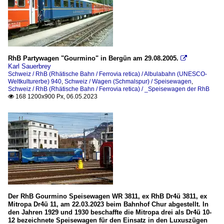
RhB Partywagen "Gourmino" in Bergün am 29.08.2005.

Karl Sauerbrey
Schweiz / RhB (Rhätische Bahn / Ferrovia retica) / Albulabahn (UNESCO-
Weltkulturerbe) 940
,
Schweiz / Wagen (Schmalspur) / Speisewagen
,
Schweiz / RhB (Rhätische Bahn / Ferrovia retica) / _Speisewagen der RhB
168 1200x900 Px, 06.05.2023

Der RhB Gourmino Speisewagen WR 3811, ex RhB Dr4ü 3811, ex
Mitropa Dr4ü 11, am 22.03.2023 beim Bahnhof Chur abgestellt. In
den Jahren 1929 und 1930 beschaffte die Mitropa drei als Dr4ü 10-
12 bezeichnete Speisewagen für den Einsatz in den Luxuszügen