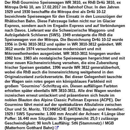
Der RhB Gourmino Speisewagen WR 3810, ex RhB Dr4ü 3810, ex
Mitropa Dr4ü 10, am 17.02.2017 im Bahnhof Chur. In den Jahren
1929 und 1930 beschaffte die Mitropa drei als Dr4ü 10-12
bezeichnete Speisewagen für den Einsatz in den Luxuszügen der
Rhätischen Bahn. Diese Fahrzeuge liefen nicht nur im Glacier
Express, sondern auch im Engadin Express und auf Verbindungen
nach Davos. Lieferant war die Schweizerische Waggons- und
Aufzügefabrik Schlieren (SWS). 1949 ersteigerte die RhB die
Speisewagen von der Mitropa. Die Bezeichnung Dr4ü 10-12 wurde
1956 in Dr4ü 3810-3812 und später in WR 3810-3812 geändert. WR
3812 wurde 1974 versuchsweise modernisiert und mit
Mikrowellenherden ausgerüstet. WR 3810-3811 hingegen wurden
1982 bzw. 1983 als nostalgische Speisewagen hergerichtet und mit
einer neuen Kücheneinrichtung versehen, die eine Zubereitung
frischer Speisen gestattet. 1996 wurde WR 3812 generalüberholt,
wobei die RhB auch die Inneneinrichtung weitgehend in den
Originalzustand zurückversetzte. Bei dieser Gelegenheit tauschte
der Wagen sein rotes gegen ein königsblaues Farbkleid mit
großem "Gourmino"-Schriftzug ein. Diesen auffälligen Farbton
erhielten später ebenfalls WR 3810-3811. Alle drei Wagen wurden
inzwischen erneut umlackiert und präsentieren sich heute im
noblen Blauton des Alpine Classic Pullman Express (ACPE). Der
Gourmino fährt meist auf der spektakulären Albulalinie zwischen
Chur und St. Moritz. TECHNISCHE DATEN: Baujahr und Hersteller:
1929 / SWS Spurweite: 1.000 mm Anzahl der Achsen: 4 Länge über
Puffer: 16.440 mm Sitzplätze: 36 Eigengewicht: 25,0 t zulässige
Geschwindigkeit: 90 km/h Lauffähig: StN (Stammnetz) / MGB
(Matterhorn Gotthard Bahn)
