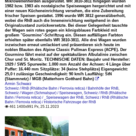
Mikrowellenherden ausgerüstet. WR 3810-3811 hingegen wurden
1982 bzw. 1983 als nostalgische Speisewagen hergerichtet und mit
einer neuen Kücheneinrichtung versehen, die eine Zubereitung
frischer Speisen gestattet. 1996 wurde WR 3812 generalüberholt,
wobei die RhB auch die Inneneinrichtung weitgehend in den
Originalzustand zurückversetzte. Bei dieser Gelegenheit tauschte
der Wagen sein rotes gegen ein königsblaues Farbkleid mit
großem "Gourmino"-Schriftzug ein. Diesen auffälligen Farbton
erhielten später ebenfalls WR 3810-3811. Alle drei Wagen wurden
inzwischen erneut umlackiert und präsentieren sich heute im
noblen Blauton des Alpine Classic Pullman Express (ACPE). Der
Gourmino fährt meist auf der spektakulären Albulalinie zwischen
Chur und St. Moritz. TECHNISCHE DATEN: Baujahr und Hersteller:
1929 / SWS Spurweite: 1.000 mm Anzahl der Achsen: 4 Länge über
Puffer: 16.440 mm Sitzplätze: 34 (keine Stehplätze) Eigengewicht:
25,0 t zulässige Geschwindigkeit: 90 km/h Lauffähig: StN
(Stammnetz) / MGB (Matterhorn Gotthard Bahn)

Armin Schwarz
Schweiz / RhB (Rhätische Bahn / Ferrovia retica) / Bahnhöfe der RhB
,
Schweiz / Wagen (Schmalspur) / Speisewagen
,
Schweiz / RhB (Rhätische
Bahn / Ferrovia retica) / _Speisewagen der RhB
,
Schweiz / RhB (Rhätische
Bahn / Ferrovia retica) / Historische Fahrzeuge der RhB
461 1400x991 Px, 25.11.2023
