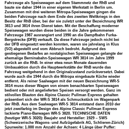
Fahrzeuge als Speisewagen auf dem Stammnetz der RhB und
baute sie daher 1944 in einer eigenen Werkstatt in Berlin um.
Zusammen mit drei weiteren Mitropa-Speisewagen gingen die
beiden Fahrzeuge nach dem Ende des zweiten Weltkriegs in den
Besitz der RhB über, bei der sie zuletzt unter der Bezeichnung WR
3813 und 3814 ihren Dienst taten. Mit der Beschaffung moderner
Speisewagen wurden diese beiden in die Jahre gekommenen
Fahrzeuge 1987 ausrangiert und 1990 an die Dampfbahn Furka-
Bergstrecke (DFB) verkauft. Da diese Fahrzeuge jedoch nicht bei
der DFB eingesetzt werden konnten, waren sie jahrelang in Klus
(SO) abgestellt und vom Abbruch bedroht. Aufgrund des
gestiegenen Bedarfes an nostalgischen Speisewagen gelangte der
ehemalige Berninabahn-Speisewagen WR 3814 im Jahre 1999
zurück an die RhB. In einer etwa neun Monate dauernden
Umbauaktion durch die Hauptwerkstätte der RhB wurde das
Fahrzeug weitgehend in den Originalzustand zurückversetzt. Dabei
wurde auch die 1944 durch die Mitropa eingebaute Küche wieder
entfernt. Als reiner Saalwagen mit der neuen Bezeichnung WR-S
3814 muss dieser Wagen von einem benachbarten Speisewagen
bedient oder mit angelieferten Speisen versorgt werden. Ganz im
stilvollen Blauton des Alpine Classic Pullman Express gehalten
präsentiert sich der WR-S 3814 als Schmuckstück im Wagenpark
der RhB. Aus dem Saalwagen WR-S 3814 entstand dann 2010 der
jetzt zweifarbig im Design des Alpine Classic Pullman Express
lackierte Piano-Barwagen WR-S 3820. TECHNISCHE DATEN
(heutiger WR-S 3020): Baujahr und Hersteller: 1929 – SWS
(Schweizerische Wagons- und Aufzügefabrik AG, Schlieren-Zürich)
Spurweite: 1.000 mm Anzahl der Achsen: 4 Länge über Puffer: