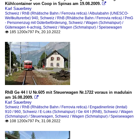
Kühlcontainer von Coop in Spinas am 19.08.2009.

Karl Sauerbrey
Schweiz / RhB (Rhätische Bahn / Ferrovia retica) / Albulabahn (UNESCO-
Weltkulturerbe) 940
,
Schweiz / RhB (Rhätische Bahn / Ferrovia retica) / PmG
- Personenzug mit Güterbeförderung
,
Schweiz / Wagen (Schmalspur) /
Güterwagen 4-achsig
,
Schweiz / Wagen (Schmalspur) / Speisewagen
185 1200x797 Px, 20.10.2022

RhB Ge 44 I U Nr.605 mit Steuerwagen Nr.1722 voraus in madulain
am 16.08.2009.

Karl Sauerbrey
Schweiz / RhB (Rhätische Bahn / Ferrovia retica) / Engadinerlinie (Inntal)
910 / 960
,
Schweiz / E-Loks (Schmalspur) / Ge 4/4 I (RhB)
,
Schweiz / Wagen
(Schmalspur) / Steuerwagen
,
Schweiz / Wagen (Schmalspur) / Speisewagen
108 1200x797 Px, 31.08.2022
