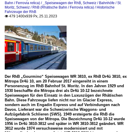
Bahn / Ferrovia retica) / _Speisewagen der RhB
,
Schweiz / Bahnhöfe / St.
Moritz
,
Schweiz / RhB (Rhätische Bahn / Ferrovia retica) / Historische
Fahrzeuge der RhB
479 1400x939 Px, 25.11.2023

Der RhB „Gourmino“ Speisewagen WR 3810, ex RhB Dr4ü 3810, ex
Mitropa Dr4ü 10, am 20 Februar 2017 eingereiht in einem
Personenzug im RhB Bahnhof St. Moritz. In den Jahren 1929 und
1930 beschaffte die Mitropa drei als Dr4ü 10-12 bezeichnete
Speisewagen für den Einsatz in den Luxuszügen der Rhätischen
Bahn. Diese Fahrzeuge liefen nicht nur im Glacier Express,
sondern auch im Engadin Express und auf Verbindungen nach
Davos. Lieferant war die Schweizerische Waggons- und
Aufzügefabrik Schlieren (SWS). 1949 ersteigerte die RhB die
Speisewagen von der Mitropa. Die Bezeichnung Dr4ü 10-12 wurde
1956 in Dr4ü 3810-3812 und später in WR 3810-3812 geändert. WR
3812 wurde 1974 versuchsweise modernisiert und mit