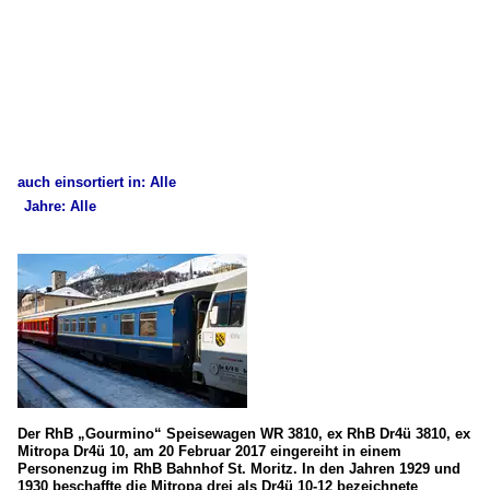
auch einsortiert in: Alle
Jahre: Alle
×
×
Alle Kategorien
Alle Jahre
Schweiz
2010
Bahnhöfe
2015
St. Moritz
2017
E-Loks (Schmalspur)
2020
Der RhB „Gourmino“ Speisewagen WR 3810, ex RhB Dr4ü 3810, ex
Mitropa Dr4ü 10, am 20 Februar 2017 eingereiht in einem
Ge 4/4 I (RhB)
2022
Personenzug im RhB Bahnhof St. Moritz. In den Jahren 1929 und
1930 beschaffte die Mitropa drei als Dr4ü 10-12 bezeichnete